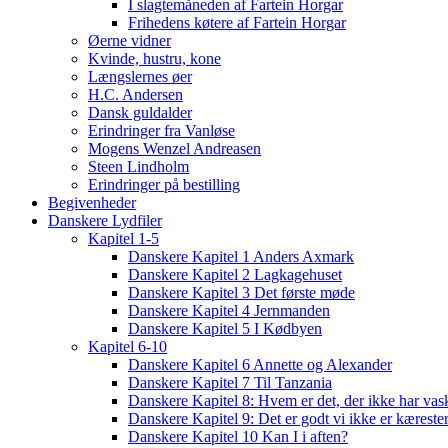
I slagtemåneden af Fartein Horgar
Frihedens køtere af Fartein Horgar
Øerne vidner
Kvinde, hustru, kone
Længslernes øer
H.C. Andersen
Dansk guldalder
Erindringer fra Vanløse
Mogens Wenzel Andreasen
Steen Lindholm
Erindringer på bestilling
Begivenheder
Danskere Lydfiler
Kapitel 1-5
Danskere Kapitel 1 Anders Axmark
Danskere Kapitel 2 Lagkagehuset
Danskere Kapitel 3 Det første møde
Danskere Kapitel 4 Jernmanden
Danskere Kapitel 5 I Kødbyen
Kapitel 6-10
Danskere Kapitel 6 Annette og Alexander
Danskere Kapitel 7 Til Tanzania
Danskere Kapitel 8: Hvem er det, der ikke har vas
Danskere Kapitel 9: Det er godt vi ikke er kæreste
Danskere Kapitel 10 Kan I i aften?