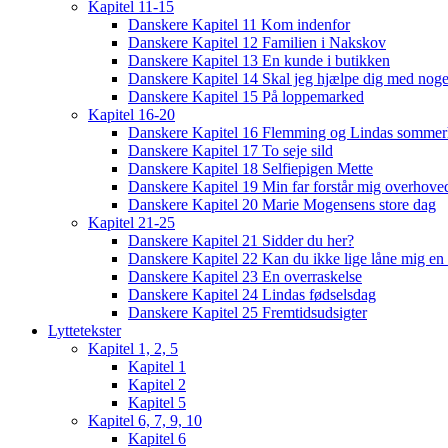
Kapitel 11-15
Danskere Kapitel 11 Kom indenfor
Danskere Kapitel 12 Familien i Nakskov
Danskere Kapitel 13 En kunde i butikken
Danskere Kapitel 14 Skal jeg hjælpe dig med noge
Danskere Kapitel 15 På loppemarked
Kapitel 16-20
Danskere Kapitel 16 Flemming og Lindas sommer
Danskere Kapitel 17 To seje sild
Danskere Kapitel 18 Selfiepigen Mette
Danskere Kapitel 19 Min far forstår mig overhoved
Danskere Kapitel 20 Marie Mogensens store dag
Kapitel 21-25
Danskere Kapitel 21 Sidder du her?
Danskere Kapitel 22 Kan du ikke lige låne mig en 
Danskere Kapitel 23 En overraskelse
Danskere Kapitel 24 Lindas fødselsdag
Danskere Kapitel 25 Fremtidsudsigter
Lyttetekster
Kapitel 1, 2, 5
Kapitel 1
Kapitel 2
Kapitel 5
Kapitel 6, 7, 9, 10
Kapitel 6