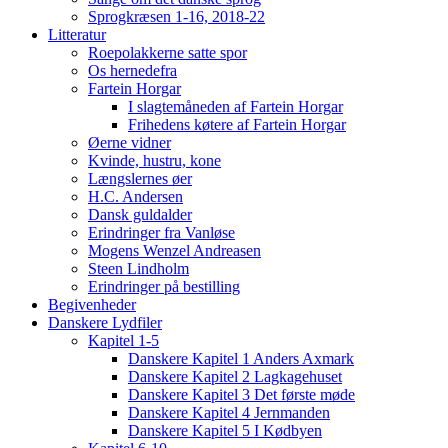
Sprogkræsen 1-16, 2018-22
Litteratur
Roepolakkerne satte spor
Os hernedefra
Fartein Horgar
I slagtemåneden af Fartein Horgar
Frihedens køtere af Fartein Horgar
Øerne vidner
Kvinde, hustru, kone
Længslernes øer
H.C. Andersen
Dansk guldalder
Erindringer fra Vanløse
Mogens Wenzel Andreasen
Steen Lindholm
Erindringer på bestilling
Begivenheder
Danskere Lydfiler
Kapitel 1-5
Danskere Kapitel 1 Anders Axmark
Danskere Kapitel 2 Lagkagehuset
Danskere Kapitel 3 Det første møde
Danskere Kapitel 4 Jernmanden
Danskere Kapitel 5 I Kødbyen