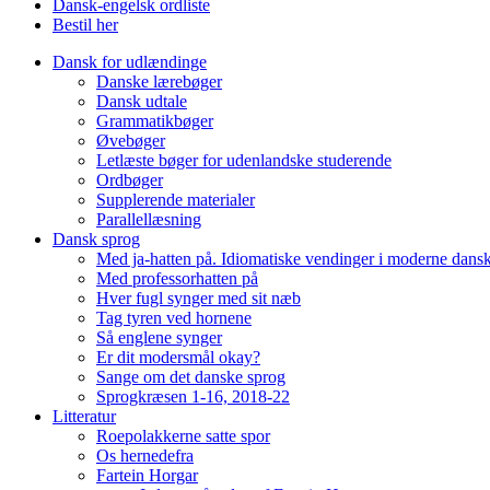
Dansk-engelsk ordliste
Bestil her
Dansk for udlændinge
Danske lærebøger
Dansk udtale
Grammatikbøger
Øvebøger
Letlæste bøger for udenlandske studerende
Ordbøger
Supplerende materialer
Parallellæsning
Dansk sprog
Med ja-hatten på. Idiomatiske vendinger i moderne dans
Med professorhatten på
Hver fugl synger med sit næb
Tag tyren ved hornene
Så englene synger
Er dit modersmål okay?
Sange om det danske sprog
Sprogkræsen 1-16, 2018-22
Litteratur
Roepolakkerne satte spor
Os hernedefra
Fartein Horgar