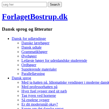
ForlagetBostrup.dk
Dansk sprog og litteratur
Dansk for udlændinge
Danske lærebøger
Dansk udtale
Grammatikbøger
Øvebøger
Letlæste bøger for udenlandske studerende
Ordbøger
Supplerende materialer
Parallellæsning
Dansk sprog
Med ja-hatten på. Idiomatiske vendinger i moderne dans
Med professorhatten på
Hver fugl synger med sit næb
Tag tyren ved hornene
Så englene synger
Er dit modersmål okay?
Sange om det danske sprog