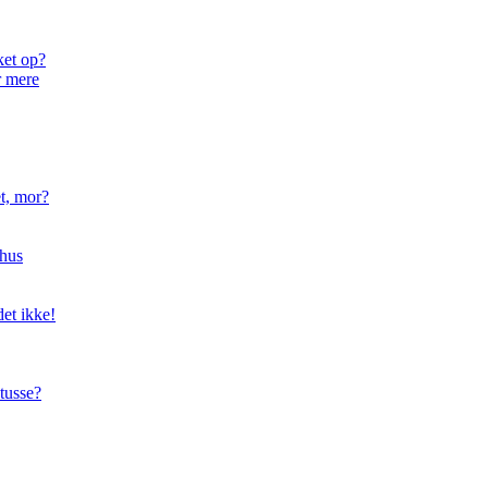
ket op?
r mere
t, mor?
hus
et ikke!
tusse?