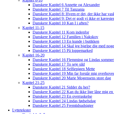
Kapitel 6-10
Danskere Kapitel 6 Annette og Alexander
Danskere Kapitel 7 Til Tanzania
Danskere Kapitel 8: Hvem er det, der ikke har vas
Danskere Kapitel 9: Det er godt vi ikke er kæreste
Danskere Kapitel 10 Kan I i aften?
Kapitel 11-15
Danskere Kapitel 11 Kom indenfor
Danskere Kapitel 12 Familien i Nakskov
Danskere Kapitel 13 En kunde i butikken
Danskere Kapitel 14 Skal jeg hjælpe dig med noge
Danskere Kapitel 15 På loppemarked
Kapitel 16-20
Danskere Kapitel 16 Flemming og Lindas sommer
Danskere Kapitel 17 To seje sild
Danskere Kapitel 18 Selfiepigen Mette
Danskere Kapitel 19 Min far forstår mig overhoved
Danskere Kapitel 20 Marie Mogensens store dag
Kapitel 21-25
Danskere Kapitel 21 Sidder du her?
Danskere Kapitel 22 Kan du ikke lige låne mig en 
Danskere Kapitel 23 En overraskelse
Danskere Kapitel 24 Lindas fødselsdag
Danskere Kapitel 25 Fremtidsudsigter
Lyttetekster