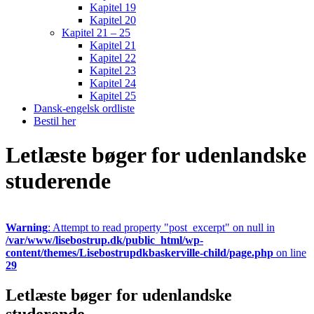
Kapitel 19
Kapitel 20
Kapitel 21 – 25
Kapitel 21
Kapitel 22
Kapitel 23
Kapitel 24
Kapitel 25
Dansk-engelsk ordliste
Bestil her
Letlæste bøger for udenlandske
studerende
Warning
: Attempt to read property "post_excerpt" on null in
/var/www/lisebostrup.dk/public_html/wp-
content/themes/Lisebostrupdkbaskerville-child/page.php
on line
29
Letlæste bøger for udenlandske