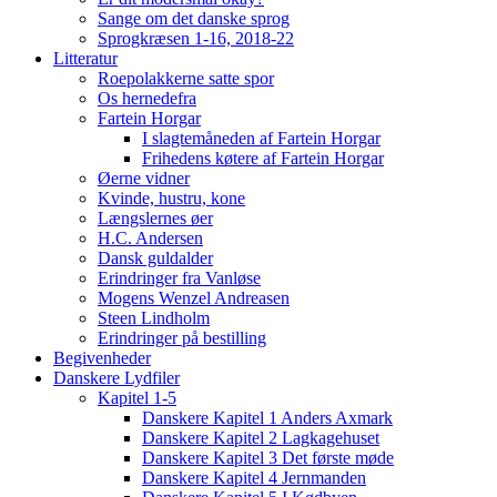
Sange om det danske sprog
Sprogkræsen 1-16, 2018-22
Litteratur
Roepolakkerne satte spor
Os hernedefra
Fartein Horgar
I slagtemåneden af Fartein Horgar
Frihedens køtere af Fartein Horgar
Øerne vidner
Kvinde, hustru, kone
Længslernes øer
H.C. Andersen
Dansk guldalder
Erindringer fra Vanløse
Mogens Wenzel Andreasen
Steen Lindholm
Erindringer på bestilling
Begivenheder
Danskere Lydfiler
Kapitel 1-5
Danskere Kapitel 1 Anders Axmark
Danskere Kapitel 2 Lagkagehuset
Danskere Kapitel 3 Det første møde
Danskere Kapitel 4 Jernmanden