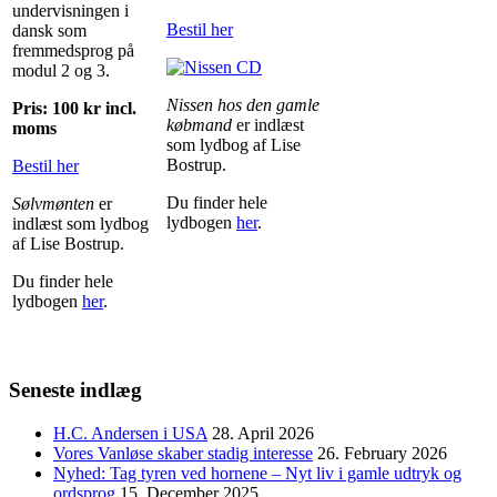
undervisningen i
Bestil her
dansk som
fremmedsprog på
modul 2 og 3.
Nissen hos den gamle
Pris: 100 kr incl.
købmand
er indlæst
moms
som lydbog af Lise
Bostrup.
Bestil her
Du finder hele
Sølvmønten
er
lydbogen
her
.
indlæst som lydbog
af Lise Bostrup.
Du finder hele
lydbogen
her
.
Seneste indlæg
H.C. Andersen i USA
28. April 2026
Vores Vanløse skaber stadig interesse
26. February 2026
Nyhed: Tag tyren ved hornene – Nyt liv i gamle udtryk og
ordsprog
15. December 2025