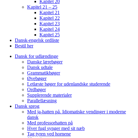
Kapitel 20
Kapitel 21 – 25
Kapitel 21
Kapitel 22
Kapitel 23
Kapitel 24
Kapitel 25
Dansk-engelsk ordliste
Bestil her
Dansk for udlændinge
Danske lærebøger
Dansk udtale
Grammatikbøger
Øvebøger
Letlæste bøger for udenlandske studerende
Ordbøger
Supplerende materialer
Parallellæsning
Dansk sprog
Med ja-hatten på. Idiomatiske vendinger i moderne
dansk
Med professorhatten på
Hver fugl synger med sit næb
Tag tyren ved hornene