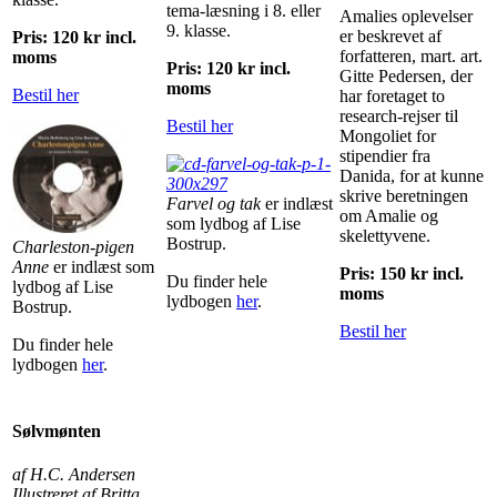
tema-læsning i 8. eller
Amalies oplevelser
9. klasse.
er beskrevet af
Pris: 120 kr incl.
forfatteren, mart. art.
moms
Pris: 120 kr incl.
Gitte Pedersen, der
moms
Bestil her
har foretaget to
research-rejser til
Bestil her
Mongoliet for
stipendier fra
Danida, for at kunne
skrive beretningen
Farvel og tak
er indlæst
om Amalie og
som lydbog af Lise
skelettyvene.
Bostrup.
Charleston-pigen
Anne
er indlæst som
Pris: 150 kr incl.
Du finder hele
lydbog af Lise
moms
lydbogen
her
.
Bostrup.
Bestil her
Du finder hele
lydbogen
her
.
Sølvmønten
af H.C. Andersen
Illustreret af Britta