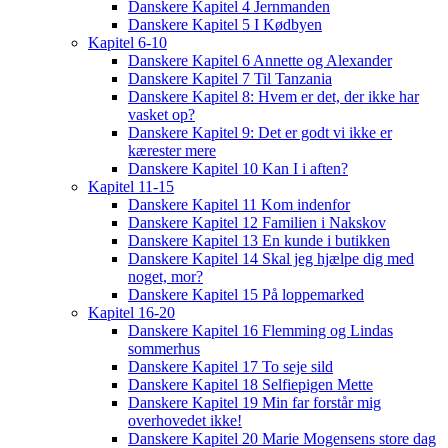
Danskere Kapitel 4 Jernmanden
Danskere Kapitel 5 I Kødbyen
Kapitel 6-10
Danskere Kapitel 6 Annette og Alexander
Danskere Kapitel 7 Til Tanzania
Danskere Kapitel 8: Hvem er det, der ikke har
vasket op?
Danskere Kapitel 9: Det er godt vi ikke er
kærester mere
Danskere Kapitel 10 Kan I i aften?
Kapitel 11-15
Danskere Kapitel 11 Kom indenfor
Danskere Kapitel 12 Familien i Nakskov
Danskere Kapitel 13 En kunde i butikken
Danskere Kapitel 14 Skal jeg hjælpe dig med
noget, mor?
Danskere Kapitel 15 På loppemarked
Kapitel 16-20
Danskere Kapitel 16 Flemming og Lindas
sommerhus
Danskere Kapitel 17 To seje sild
Danskere Kapitel 18 Selfiepigen Mette
Danskere Kapitel 19 Min far forstår mig
overhovedet ikke!
Danskere Kapitel 20 Marie Mogensens store dag