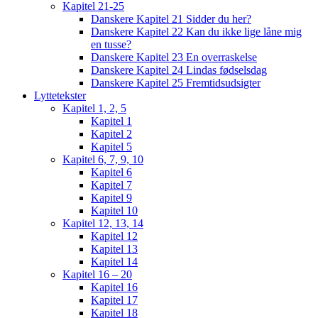
Kapitel 21-25
Danskere Kapitel 21 Sidder du her?
Danskere Kapitel 22 Kan du ikke lige låne mig
en tusse?
Danskere Kapitel 23 En overraskelse
Danskere Kapitel 24 Lindas fødselsdag
Danskere Kapitel 25 Fremtidsudsigter
Lyttetekster
Kapitel 1, 2, 5
Kapitel 1
Kapitel 2
Kapitel 5
Kapitel 6, 7, 9, 10
Kapitel 6
Kapitel 7
Kapitel 9
Kapitel 10
Kapitel 12, 13, 14
Kapitel 12
Kapitel 13
Kapitel 14
Kapitel 16 – 20
Kapitel 16
Kapitel 17
Kapitel 18