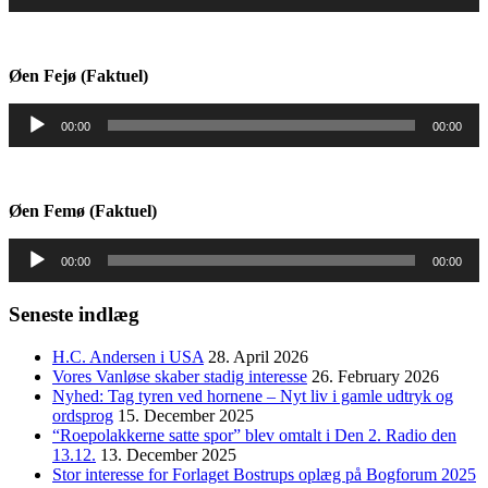
Øen Fejø (Faktuel)
Audio
00:00
00:00
Player
Øen Femø (Faktuel)
Audio
00:00
00:00
Player
Seneste indlæg
H.C. Andersen i USA
28. April 2026
Vores Vanløse skaber stadig interesse
26. February 2026
Nyhed: Tag tyren ved hornene – Nyt liv i gamle udtryk og
ordsprog
15. December 2025
“Roepolakkerne satte spor” blev omtalt i Den 2. Radio den
13.12.
13. December 2025
Stor interesse for Forlaget Bostrups oplæg på Bogforum 2025