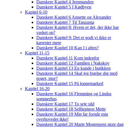
Danskere Kapitel 4 Jernmanden
Danskere Kapitel 5 I Kødbyen
Kapitel 6-10
Danskere Kapitel 6 Annette og Alexander
Danskere Kapitel 7 Til Tanzania
Danskere Kapitel 8: Hvem er det, der ikke har
vasket op?
Danskere Kapitel 9: Det er godt vi ikke er
kærester mere
Danskere Kapitel 10 Kan I i aften?
Kapitel 11-15
Danskere Kapitel 11 Kom indenfor
Danskere Kapitel 12 Familien i Nakskov
Danskere Kapitel 13 En kunde i butikken
Danskere Kapitel 14 Skal jeg hjælpe dig med
noget, mor?
Danskere Kapitel 15 På loppemarked
Kapitel 16-20
Danskere Kapitel 16 Flemming og Lindas
sommerhus
Danskere Kapitel 17 To seje sild
Danskere Kapitel 18 Selfiepigen Mette
Danskere Kapitel 19 Min far forstår mig
overhovedet ikke!
Danskere Kapitel 20 Marie Mogensens store dag