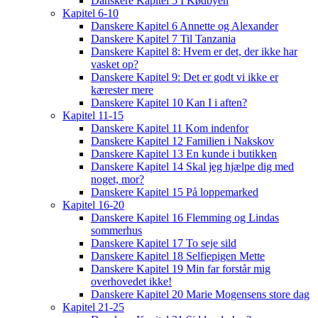
Danskere Kapitel 5 I Kødbyen
Kapitel 6-10
Danskere Kapitel 6 Annette og Alexander
Danskere Kapitel 7 Til Tanzania
Danskere Kapitel 8: Hvem er det, der ikke har
vasket op?
Danskere Kapitel 9: Det er godt vi ikke er
kærester mere
Danskere Kapitel 10 Kan I i aften?
Kapitel 11-15
Danskere Kapitel 11 Kom indenfor
Danskere Kapitel 12 Familien i Nakskov
Danskere Kapitel 13 En kunde i butikken
Danskere Kapitel 14 Skal jeg hjælpe dig med
noget, mor?
Danskere Kapitel 15 På loppemarked
Kapitel 16-20
Danskere Kapitel 16 Flemming og Lindas
sommerhus
Danskere Kapitel 17 To seje sild
Danskere Kapitel 18 Selfiepigen Mette
Danskere Kapitel 19 Min far forstår mig
overhovedet ikke!
Danskere Kapitel 20 Marie Mogensens store dag
Kapitel 21-25