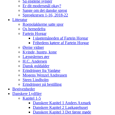
Så englene synger
Er dit modersmål okay?
Sange om det danske sprog
Sprogkræsen 1-16, 2018-22
Litteratur
Roepolakkerne satte spor
Os hernedefra
Fartein Horgar
I slagtemåneden af Fartein Horgar
Frihedens køtere af Fartein Horgar
Øerne vidner
Kvinde, hustru, kone
Længslernes øer
H.C. Andersen
Dansk guldalder
Erindringer fra Vanløse
Mogens Wenzel Andreasen
Steen Lindholm
Erindringer på bestilling
Begivenheder
Danskere Lydfiler
Kapitel 1-5
Danskere Kapitel 1 Anders Axmark
Danskere Kapitel 2 Lagkagehuset
Danskere Kapitel 3 Det første møde