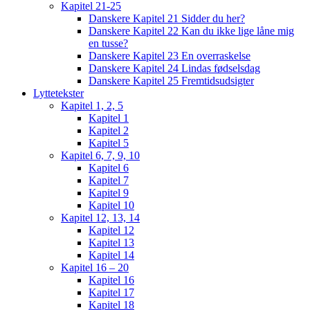
Kapitel 21-25
Danskere Kapitel 21 Sidder du her?
Danskere Kapitel 22 Kan du ikke lige låne mig
en tusse?
Danskere Kapitel 23 En overraskelse
Danskere Kapitel 24 Lindas fødselsdag
Danskere Kapitel 25 Fremtidsudsigter
Lyttetekster
Kapitel 1, 2, 5
Kapitel 1
Kapitel 2
Kapitel 5
Kapitel 6, 7, 9, 10
Kapitel 6
Kapitel 7
Kapitel 9
Kapitel 10
Kapitel 12, 13, 14
Kapitel 12
Kapitel 13
Kapitel 14
Kapitel 16 – 20
Kapitel 16
Kapitel 17
Kapitel 18