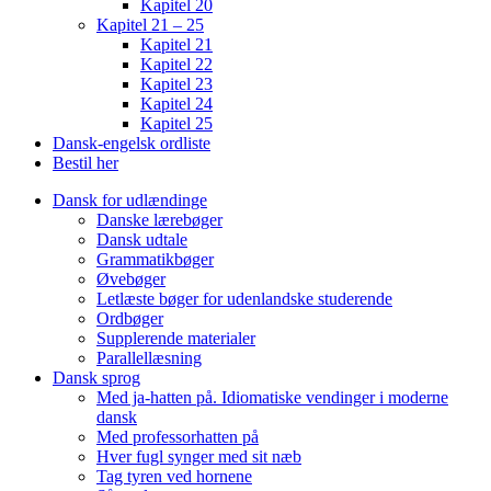
Kapitel 20
Kapitel 21 – 25
Kapitel 21
Kapitel 22
Kapitel 23
Kapitel 24
Kapitel 25
Dansk-engelsk ordliste
Bestil her
Dansk for udlændinge
Danske lærebøger
Dansk udtale
Grammatikbøger
Øvebøger
Letlæste bøger for udenlandske studerende
Ordbøger
Supplerende materialer
Parallellæsning
Dansk sprog
Med ja-hatten på. Idiomatiske vendinger i moderne
dansk
Med professorhatten på
Hver fugl synger med sit næb
Tag tyren ved hornene