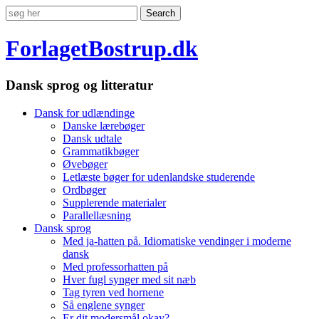
ForlagetBostrup.dk
Dansk sprog og litteratur
Dansk for udlændinge
Danske lærebøger
Dansk udtale
Grammatikbøger
Øvebøger
Letlæste bøger for udenlandske studerende
Ordbøger
Supplerende materialer
Parallellæsning
Dansk sprog
Med ja-hatten på. Idiomatiske vendinger i moderne
dansk
Med professorhatten på
Hver fugl synger med sit næb
Tag tyren ved hornene
Så englene synger
Er dit modersmål okay?