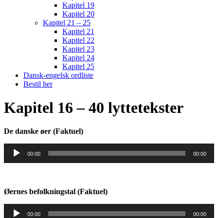
Kapitel 19
Kapitel 20
Kapitel 21 – 25
Kapitel 21
Kapitel 22
Kapitel 23
Kapitel 24
Kapitel 25
Dansk-engelsk ordliste
Bestil her
Kapitel 16 – 40 lyttetekster
De danske øer (Faktuel)
Audio
00:00
00:00
Player
Øernes befolkningstal (Faktuel)
Audio
00:00
00:00
Player