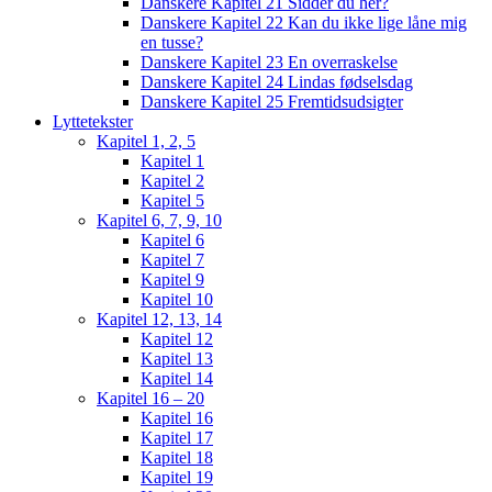
Danskere Kapitel 21 Sidder du her?
Danskere Kapitel 22 Kan du ikke lige låne mig
en tusse?
Danskere Kapitel 23 En overraskelse
Danskere Kapitel 24 Lindas fødselsdag
Danskere Kapitel 25 Fremtidsudsigter
Lyttetekster
Kapitel 1, 2, 5
Kapitel 1
Kapitel 2
Kapitel 5
Kapitel 6, 7, 9, 10
Kapitel 6
Kapitel 7
Kapitel 9
Kapitel 10
Kapitel 12, 13, 14
Kapitel 12
Kapitel 13
Kapitel 14
Kapitel 16 – 20
Kapitel 16
Kapitel 17
Kapitel 18
Kapitel 19