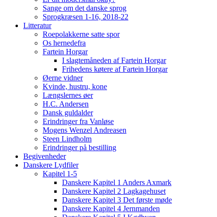
Sange om det danske sprog
Sprogkræsen 1-16, 2018-22
Litteratur
Roepolakkerne satte spor
Os hernedefra
Fartein Horgar
I slagtemåneden af Fartein Horgar
Frihedens køtere af Fartein Horgar
Øerne vidner
Kvinde, hustru, kone
Længslernes øer
H.C. Andersen
Dansk guldalder
Erindringer fra Vanløse
Mogens Wenzel Andreasen
Steen Lindholm
Erindringer på bestilling
Begivenheder
Danskere Lydfiler
Kapitel 1-5
Danskere Kapitel 1 Anders Axmark
Danskere Kapitel 2 Lagkagehuset
Danskere Kapitel 3 Det første møde
Danskere Kapitel 4 Jernmanden