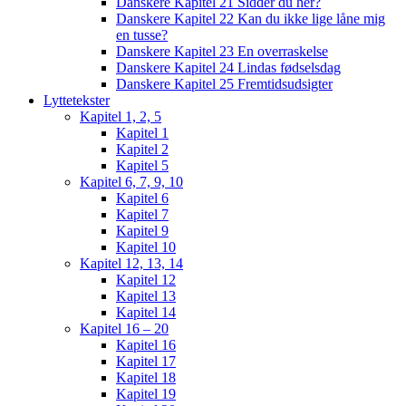
Danskere Kapitel 21 Sidder du her?
Danskere Kapitel 22 Kan du ikke lige låne mig
en tusse?
Danskere Kapitel 23 En overraskelse
Danskere Kapitel 24 Lindas fødselsdag
Danskere Kapitel 25 Fremtidsudsigter
Lyttetekster
Kapitel 1, 2, 5
Kapitel 1
Kapitel 2
Kapitel 5
Kapitel 6, 7, 9, 10
Kapitel 6
Kapitel 7
Kapitel 9
Kapitel 10
Kapitel 12, 13, 14
Kapitel 12
Kapitel 13
Kapitel 14
Kapitel 16 – 20
Kapitel 16
Kapitel 17
Kapitel 18
Kapitel 19