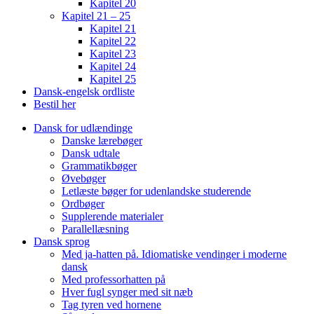
Kapitel 20
Kapitel 21 – 25
Kapitel 21
Kapitel 22
Kapitel 23
Kapitel 24
Kapitel 25
Dansk-engelsk ordliste
Bestil her
Dansk for udlændinge
Danske lærebøger
Dansk udtale
Grammatikbøger
Øvebøger
Letlæste bøger for udenlandske studerende
Ordbøger
Supplerende materialer
Parallellæsning
Dansk sprog
Med ja-hatten på. Idiomatiske vendinger i moderne
dansk
Med professorhatten på
Hver fugl synger med sit næb
Tag tyren ved hornene