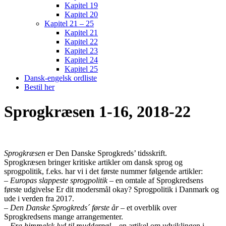
Kapitel 19
Kapitel 20
Kapitel 21 – 25
Kapitel 21
Kapitel 22
Kapitel 23
Kapitel 24
Kapitel 25
Dansk-engelsk ordliste
Bestil her
Sprogkræsen 1-16, 2018-22
Sprogkræsen
er Den Danske Sprogkreds’ tidsskrift.
Sprogkræsen bringer kritiske artikler om dansk sprog og
sprogpolitik, f.eks. har vi i det første nummer følgende artikler:
–
Europas slappeste sprogpolitik
– en omtale af Sprogkredsens
første udgivelse Er dit modersmål okay? Sprogpolitik i Danmark og
ude i verden fra 2017.
–
Den Danske Sprogkreds´ første år
– et overblik over
Sprogkredsens mange arrangementer.
–
Fra himmelsk lyd til mudderpøl
– en artikel om udviklingen i