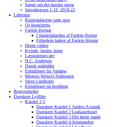
Sange om det danske sprog
Sprogkræsen 1-16, 2018-22
Litteratur
Roepolakkerne satte spor
Os hernedefra
Fartein Horgar
I slagtemåneden af Fartein Horgar
Frihedens køtere af Fartein Horgar
Øerne vidner
Kvinde, hustru, kone
Længslernes øer
H.C. Andersen
Dansk guldalder
Erindringer fra Vanløse
Mogens Wenzel Andreasen
Steen Lindholm
Erindringer på bestilling
Begivenheder
Danskere Lydfiler
Kapitel 1-5
Danskere Kapitel 1 Anders Axmark
Danskere Kapitel 2 Lagkagehuset
Danskere Kapitel 3 Det første møde
Danskere Kapitel 4 Jernmanden