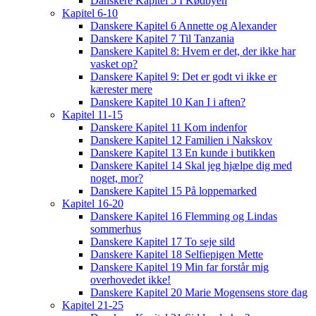
Danskere Kapitel 5 I Kødbyen
Kapitel 6-10
Danskere Kapitel 6 Annette og Alexander
Danskere Kapitel 7 Til Tanzania
Danskere Kapitel 8: Hvem er det, der ikke har
vasket op?
Danskere Kapitel 9: Det er godt vi ikke er
kærester mere
Danskere Kapitel 10 Kan I i aften?
Kapitel 11-15
Danskere Kapitel 11 Kom indenfor
Danskere Kapitel 12 Familien i Nakskov
Danskere Kapitel 13 En kunde i butikken
Danskere Kapitel 14 Skal jeg hjælpe dig med
noget, mor?
Danskere Kapitel 15 På loppemarked
Kapitel 16-20
Danskere Kapitel 16 Flemming og Lindas
sommerhus
Danskere Kapitel 17 To seje sild
Danskere Kapitel 18 Selfiepigen Mette
Danskere Kapitel 19 Min far forstår mig
overhovedet ikke!
Danskere Kapitel 20 Marie Mogensens store dag
Kapitel 21-25