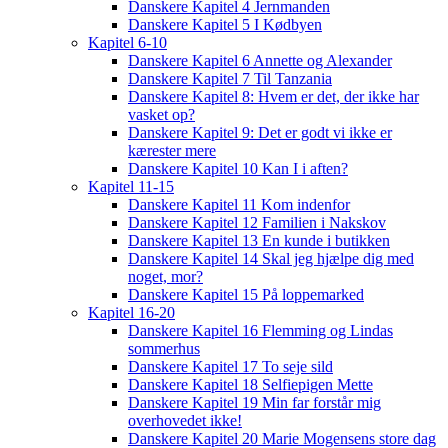
Danskere Kapitel 4 Jernmanden
Danskere Kapitel 5 I Kødbyen
Kapitel 6-10
Danskere Kapitel 6 Annette og Alexander
Danskere Kapitel 7 Til Tanzania
Danskere Kapitel 8: Hvem er det, der ikke har
vasket op?
Danskere Kapitel 9: Det er godt vi ikke er
kærester mere
Danskere Kapitel 10 Kan I i aften?
Kapitel 11-15
Danskere Kapitel 11 Kom indenfor
Danskere Kapitel 12 Familien i Nakskov
Danskere Kapitel 13 En kunde i butikken
Danskere Kapitel 14 Skal jeg hjælpe dig med
noget, mor?
Danskere Kapitel 15 På loppemarked
Kapitel 16-20
Danskere Kapitel 16 Flemming og Lindas
sommerhus
Danskere Kapitel 17 To seje sild
Danskere Kapitel 18 Selfiepigen Mette
Danskere Kapitel 19 Min far forstår mig
overhovedet ikke!
Danskere Kapitel 20 Marie Mogensens store dag