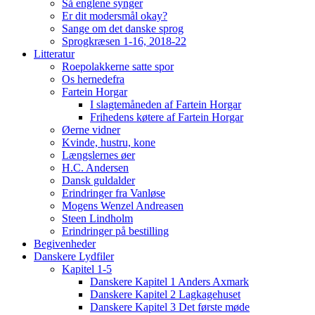
Så englene synger
Er dit modersmål okay?
Sange om det danske sprog
Sprogkræsen 1-16, 2018-22
Litteratur
Roepolakkerne satte spor
Os hernedefra
Fartein Horgar
I slagtemåneden af Fartein Horgar
Frihedens køtere af Fartein Horgar
Øerne vidner
Kvinde, hustru, kone
Længslernes øer
H.C. Andersen
Dansk guldalder
Erindringer fra Vanløse
Mogens Wenzel Andreasen
Steen Lindholm
Erindringer på bestilling
Begivenheder
Danskere Lydfiler
Kapitel 1-5
Danskere Kapitel 1 Anders Axmark
Danskere Kapitel 2 Lagkagehuset
Danskere Kapitel 3 Det første møde