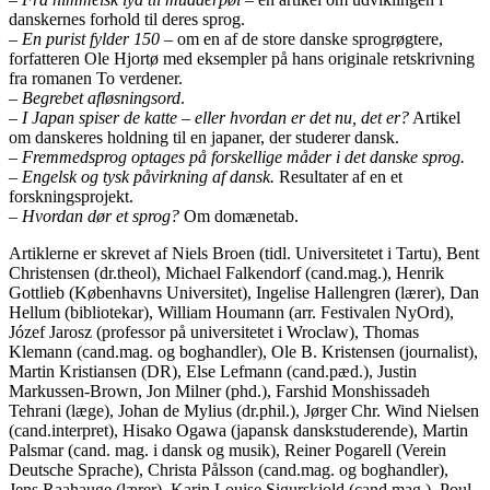
danskernes forhold til deres sprog.
–
En purist fylder 150
– om en af de store danske sprogrøgtere,
forfatteren Ole Hjortø med eksempler på hans originale retskrivning
fra romanen To verdener.
–
Begrebet afløsningsord
.
–
I Japan spiser de katte – eller hvordan er det nu, det er?
Artikel
om danskeres holdning til en japaner, der studerer dansk.
–
Fremmedsprog optages på forskellige måder i det danske sprog.
–
Engelsk og tysk påvirkning af dansk.
Resultater af en et
forskningsprojekt.
–
Hvordan dør et sprog?
Om domænetab.
Artiklerne er skrevet af Niels Broen (tidl. Universitetet i Tartu), Bent
Christensen (dr.theol), Michael Falkendorf (cand.mag.), Henrik
Gottlieb (Københavns Universitet), Ingelise Hallengren (lærer), Dan
Hellum (bibliotekar), William Houmann (arr. Festivalen NyOrd),
Józef Jarosz (professor på universitetet i Wroclaw), Thomas
Klemann (cand.mag. og boghandler), Ole B. Kristensen (journalist),
Martin Kristiansen (DR), Else Lefmann (cand.pæd.), Justin
Markussen-Brown, Jon Milner (phd.), Farshid Monshissadeh
Tehrani (læge), Johan de Mylius (dr.phil.), Jørger Chr. Wind Nielsen
(cand.interpret), Hisako Ogawa (japansk danskstuderende), Martin
Palsmar (cand. mag. i dansk og musik), Reiner Pogarell (Verein
Deutsche Sprache), Christa Pålsson (cand.mag. og boghandler),
Jens Raahauge (lærer), Karin Louise Sigurskjold (cand.mag.), Poul