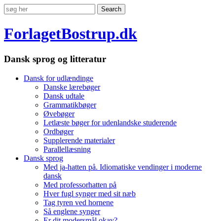
ForlagetBostrup.dk
Dansk sprog og litteratur
Dansk for udlændinge
Danske lærebøger
Dansk udtale
Grammatikbøger
Øvebøger
Letlæste bøger for udenlandske studerende
Ordbøger
Supplerende materialer
Parallellæsning
Dansk sprog
Med ja-hatten på. Idiomatiske vendinger i moderne
dansk
Med professorhatten på
Hver fugl synger med sit næb
Tag tyren ved hornene
Så englene synger
Er dit modersmål okay?