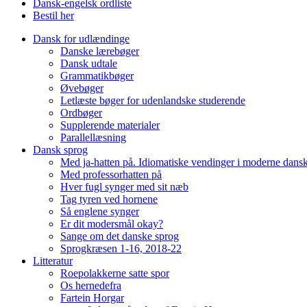
Dansk-engelsk ordliste
Bestil her
Dansk for udlændinge
Danske lærebøger
Dansk udtale
Grammatikbøger
Øvebøger
Letlæste bøger for udenlandske studerende
Ordbøger
Supplerende materialer
Parallellæsning
Dansk sprog
Med ja-hatten på. Idiomatiske vendinger i moderne dans
Med professorhatten på
Hver fugl synger med sit næb
Tag tyren ved hornene
Så englene synger
Er dit modersmål okay?
Sange om det danske sprog
Sprogkræsen 1-16, 2018-22
Litteratur
Roepolakkerne satte spor
Os hernedefra
Fartein Horgar