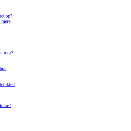
ket op?
r mere
t, mor?
hus
et ikke!
tusse?