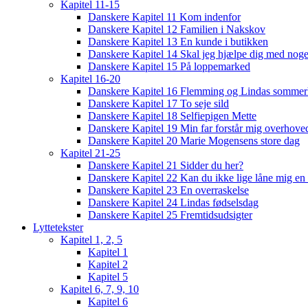
Kapitel 11-15
Danskere Kapitel 11 Kom indenfor
Danskere Kapitel 12 Familien i Nakskov
Danskere Kapitel 13 En kunde i butikken
Danskere Kapitel 14 Skal jeg hjælpe dig med noge
Danskere Kapitel 15 På loppemarked
Kapitel 16-20
Danskere Kapitel 16 Flemming og Lindas sommer
Danskere Kapitel 17 To seje sild
Danskere Kapitel 18 Selfiepigen Mette
Danskere Kapitel 19 Min far forstår mig overhoved
Danskere Kapitel 20 Marie Mogensens store dag
Kapitel 21-25
Danskere Kapitel 21 Sidder du her?
Danskere Kapitel 22 Kan du ikke lige låne mig en 
Danskere Kapitel 23 En overraskelse
Danskere Kapitel 24 Lindas fødselsdag
Danskere Kapitel 25 Fremtidsudsigter
Lyttetekster
Kapitel 1, 2, 5
Kapitel 1
Kapitel 2
Kapitel 5
Kapitel 6, 7, 9, 10
Kapitel 6