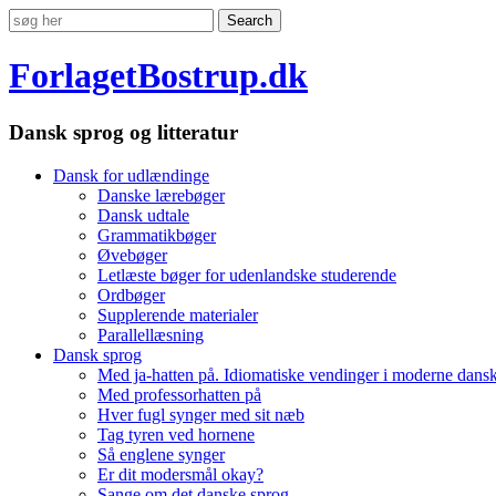
ForlagetBostrup.dk
Dansk sprog og litteratur
Dansk for udlændinge
Danske lærebøger
Dansk udtale
Grammatikbøger
Øvebøger
Letlæste bøger for udenlandske studerende
Ordbøger
Supplerende materialer
Parallellæsning
Dansk sprog
Med ja-hatten på. Idiomatiske vendinger i moderne dans
Med professorhatten på
Hver fugl synger med sit næb
Tag tyren ved hornene
Så englene synger
Er dit modersmål okay?
Sange om det danske sprog