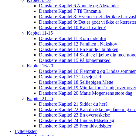
Kapitel 6-10
Danskere Kapitel 6 Annette og Alexander
Danskere Kapitel 7 Til Tanzania
Danskere Kapitel 8: Hvem er det, der ikke har vas
Danskere Kapitel 9: Det er godt vi ikke er kæreste
Danskere Kapitel 10 Kan I i aften?
Kapitel 11-15
Danskere Kapitel 11 Kom indenfor
Danskere Kapitel 12 Familien i Nakskov
Danskere Kapitel 13 En kunde i butikken
Danskere Kapitel 14 Skal jeg hjælpe dig med noge
Danskere Kapitel 15 På loppemarked
Kapitel 16-20
Danskere Kapitel 16 Flemming og Lindas sommer
Danskere Kapitel 17 To seje sild
Danskere Kapitel 18 Selfiepigen Mette
Danskere Kapitel 19 Min far forstår mig overhoved
Danskere Kapitel 20 Marie Mogensens store dag
Kapitel 21-25
Danskere Kapitel 21 Sidder du her?
Danskere Kapitel 22 Kan du ikke lige låne mig en 
Danskere Kapitel 23 En overraskelse
Danskere Kapitel 24 Lindas fødselsdag
Danskere Kapitel 25 Fremtidsudsigter
Lyttetekster