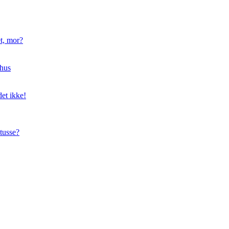
t, mor?
hus
et ikke!
tusse?