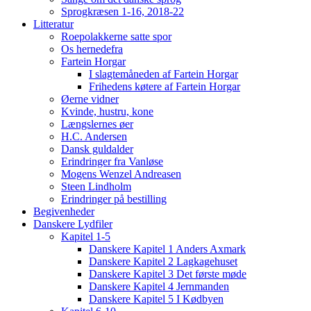
Sprogkræsen 1-16, 2018-22
Litteratur
Roepolakkerne satte spor
Os hernedefra
Fartein Horgar
I slagtemåneden af Fartein Horgar
Frihedens køtere af Fartein Horgar
Øerne vidner
Kvinde, hustru, kone
Længslernes øer
H.C. Andersen
Dansk guldalder
Erindringer fra Vanløse
Mogens Wenzel Andreasen
Steen Lindholm
Erindringer på bestilling
Begivenheder
Danskere Lydfiler
Kapitel 1-5
Danskere Kapitel 1 Anders Axmark
Danskere Kapitel 2 Lagkagehuset
Danskere Kapitel 3 Det første møde
Danskere Kapitel 4 Jernmanden
Danskere Kapitel 5 I Kødbyen