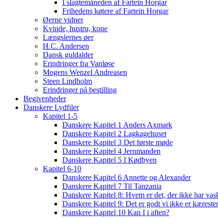
I slagtemåneden af Fartein Horgar
Frihedens køtere af Fartein Horgar
Øerne vidner
Kvinde, hustru, kone
Længslernes øer
H.C. Andersen
Dansk guldalder
Erindringer fra Vanløse
Mogens Wenzel Andreasen
Steen Lindholm
Erindringer på bestilling
Begivenheder
Danskere Lydfiler
Kapitel 1-5
Danskere Kapitel 1 Anders Axmark
Danskere Kapitel 2 Lagkagehuset
Danskere Kapitel 3 Det første møde
Danskere Kapitel 4 Jernmanden
Danskere Kapitel 5 I Kødbyen
Kapitel 6-10
Danskere Kapitel 6 Annette og Alexander
Danskere Kapitel 7 Til Tanzania
Danskere Kapitel 8: Hvem er det, der ikke har vas
Danskere Kapitel 9: Det er godt vi ikke er kæreste
Danskere Kapitel 10 Kan I i aften?