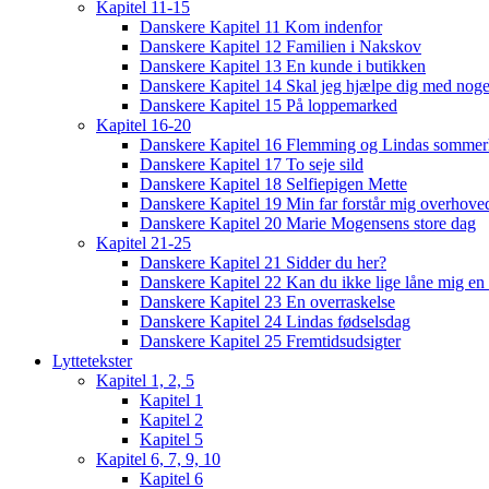
Kapitel 11-15
Danskere Kapitel 11 Kom indenfor
Danskere Kapitel 12 Familien i Nakskov
Danskere Kapitel 13 En kunde i butikken
Danskere Kapitel 14 Skal jeg hjælpe dig med noge
Danskere Kapitel 15 På loppemarked
Kapitel 16-20
Danskere Kapitel 16 Flemming og Lindas sommer
Danskere Kapitel 17 To seje sild
Danskere Kapitel 18 Selfiepigen Mette
Danskere Kapitel 19 Min far forstår mig overhoved
Danskere Kapitel 20 Marie Mogensens store dag
Kapitel 21-25
Danskere Kapitel 21 Sidder du her?
Danskere Kapitel 22 Kan du ikke lige låne mig en 
Danskere Kapitel 23 En overraskelse
Danskere Kapitel 24 Lindas fødselsdag
Danskere Kapitel 25 Fremtidsudsigter
Lyttetekster
Kapitel 1, 2, 5
Kapitel 1
Kapitel 2
Kapitel 5
Kapitel 6, 7, 9, 10
Kapitel 6