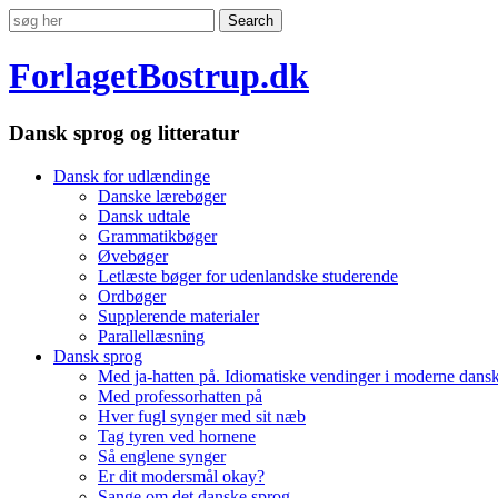
ForlagetBostrup.dk
Dansk sprog og litteratur
Dansk for udlændinge
Danske lærebøger
Dansk udtale
Grammatikbøger
Øvebøger
Letlæste bøger for udenlandske studerende
Ordbøger
Supplerende materialer
Parallellæsning
Dansk sprog
Med ja-hatten på. Idiomatiske vendinger i moderne dans
Med professorhatten på
Hver fugl synger med sit næb
Tag tyren ved hornene
Så englene synger
Er dit modersmål okay?
Sange om det danske sprog