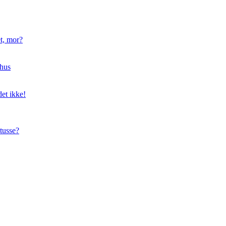
t, mor?
hus
et ikke!
tusse?