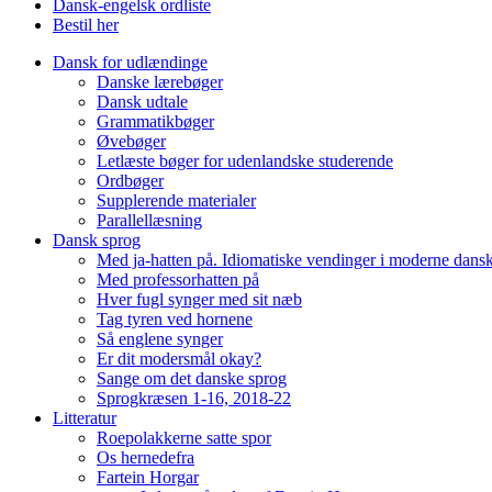
Dansk-engelsk ordliste
Bestil her
Dansk for udlændinge
Danske lærebøger
Dansk udtale
Grammatikbøger
Øvebøger
Letlæste bøger for udenlandske studerende
Ordbøger
Supplerende materialer
Parallellæsning
Dansk sprog
Med ja-hatten på. Idiomatiske vendinger i moderne dans
Med professorhatten på
Hver fugl synger med sit næb
Tag tyren ved hornene
Så englene synger
Er dit modersmål okay?
Sange om det danske sprog
Sprogkræsen 1-16, 2018-22
Litteratur
Roepolakkerne satte spor
Os hernedefra
Fartein Horgar