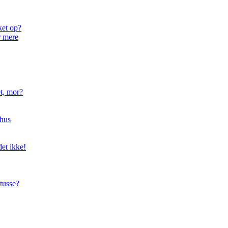
ket op?
r mere
t, mor?
hus
et ikke!
tusse?