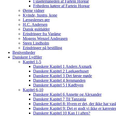
I slagtemåneden af Fartein Horgar
Frihedens køtere af Fartein Horgar
Øerne vidner
Kvinde, hustru, kone
Længslernes øer
H.C. Andersen
Dansk guldalder
Erindringer fra Vanløse
Mogens Wenzel Andreasen
Steen Lindholm
Erindringer på bestilling
Begivenheder
Danskere Lydfiler
Kapitel 1-5
Danskere Kapitel 1 Anders Axmark
Danskere Kapitel 2 Lagkagehuset
Danskere Kapitel 3 Det første møde
Danskere Kapitel 4 Jernmanden
Danskere Kapitel 5 I Kødbyen
Kapitel 6-10
Danskere Kapitel 6 Annette og Alexander
Danskere Kapitel 7 Til Tanzania
Danskere Kapitel 8: Hvem er det, der ikke har vas
Danskere Kapitel 9: Det er godt vi ikke er kæreste
Danskere Kapitel 10 Kan I i aften?