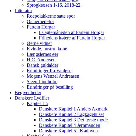
Sprogkræsen 1-16, 2018-22
Litteratur
Roepolakkerne satte spor
Os hernedefra
Fartein Horgar
I slagtemåneden af Fartein Horgar
Frihedens køtere af Fartein Horgar
Øerne vidner
Kvinde, hustru, kone
Længslernes øer
H.C. Andersen
Dansk guldalder
Erindringer fra Vanløse
Mogens Wenzel Andreasen
Steen Lindholm
Erindringer på bestilling
Begivenheder
Danskere Lydfiler
Kapitel 1-5
Danskere Kapitel 1 Anders Axmark
Danskere Kapitel 2 Lagkagehuset
Danskere Kapitel 3 Det første møde
Danskere Kapitel 4 Jernmanden
Danskere Kapitel 5 I Kødbyen