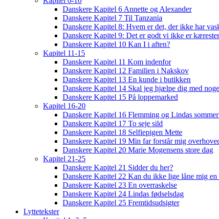
Kapitel 6-10
Danskere Kapitel 6 Annette og Alexander
Danskere Kapitel 7 Til Tanzania
Danskere Kapitel 8: Hvem er det, der ikke har vas
Danskere Kapitel 9: Det er godt vi ikke er kæreste
Danskere Kapitel 10 Kan I i aften?
Kapitel 11-15
Danskere Kapitel 11 Kom indenfor
Danskere Kapitel 12 Familien i Nakskov
Danskere Kapitel 13 En kunde i butikken
Danskere Kapitel 14 Skal jeg hjælpe dig med noge
Danskere Kapitel 15 På loppemarked
Kapitel 16-20
Danskere Kapitel 16 Flemming og Lindas sommer
Danskere Kapitel 17 To seje sild
Danskere Kapitel 18 Selfiepigen Mette
Danskere Kapitel 19 Min far forstår mig overhoved
Danskere Kapitel 20 Marie Mogensens store dag
Kapitel 21-25
Danskere Kapitel 21 Sidder du her?
Danskere Kapitel 22 Kan du ikke lige låne mig en 
Danskere Kapitel 23 En overraskelse
Danskere Kapitel 24 Lindas fødselsdag
Danskere Kapitel 25 Fremtidsudsigter
Lyttetekster