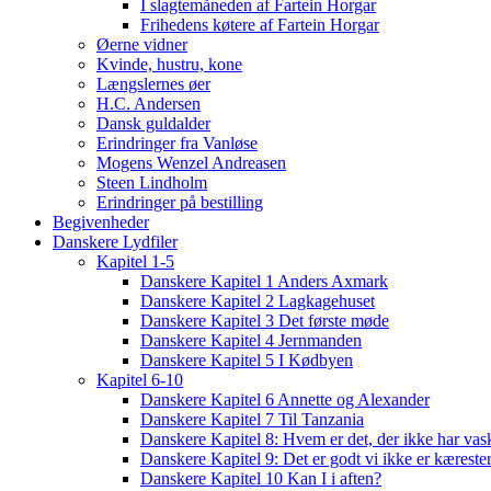
I slagtemåneden af Fartein Horgar
Frihedens køtere af Fartein Horgar
Øerne vidner
Kvinde, hustru, kone
Længslernes øer
H.C. Andersen
Dansk guldalder
Erindringer fra Vanløse
Mogens Wenzel Andreasen
Steen Lindholm
Erindringer på bestilling
Begivenheder
Danskere Lydfiler
Kapitel 1-5
Danskere Kapitel 1 Anders Axmark
Danskere Kapitel 2 Lagkagehuset
Danskere Kapitel 3 Det første møde
Danskere Kapitel 4 Jernmanden
Danskere Kapitel 5 I Kødbyen
Kapitel 6-10
Danskere Kapitel 6 Annette og Alexander
Danskere Kapitel 7 Til Tanzania
Danskere Kapitel 8: Hvem er det, der ikke har vas
Danskere Kapitel 9: Det er godt vi ikke er kæreste
Danskere Kapitel 10 Kan I i aften?