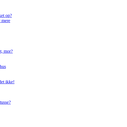
ket op?
r mere
t, mor?
hus
et ikke!
tusse?