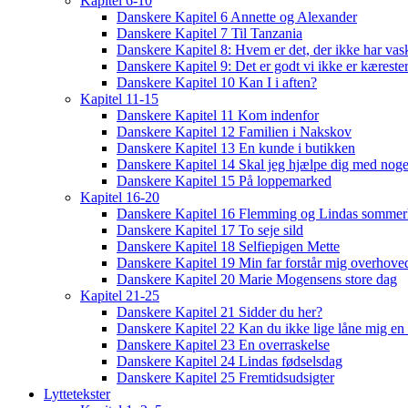
Kapitel 6-10
Danskere Kapitel 6 Annette og Alexander
Danskere Kapitel 7 Til Tanzania
Danskere Kapitel 8: Hvem er det, der ikke har vas
Danskere Kapitel 9: Det er godt vi ikke er kæreste
Danskere Kapitel 10 Kan I i aften?
Kapitel 11-15
Danskere Kapitel 11 Kom indenfor
Danskere Kapitel 12 Familien i Nakskov
Danskere Kapitel 13 En kunde i butikken
Danskere Kapitel 14 Skal jeg hjælpe dig med noge
Danskere Kapitel 15 På loppemarked
Kapitel 16-20
Danskere Kapitel 16 Flemming og Lindas sommer
Danskere Kapitel 17 To seje sild
Danskere Kapitel 18 Selfiepigen Mette
Danskere Kapitel 19 Min far forstår mig overhoved
Danskere Kapitel 20 Marie Mogensens store dag
Kapitel 21-25
Danskere Kapitel 21 Sidder du her?
Danskere Kapitel 22 Kan du ikke lige låne mig en 
Danskere Kapitel 23 En overraskelse
Danskere Kapitel 24 Lindas fødselsdag
Danskere Kapitel 25 Fremtidsudsigter
Lyttetekster