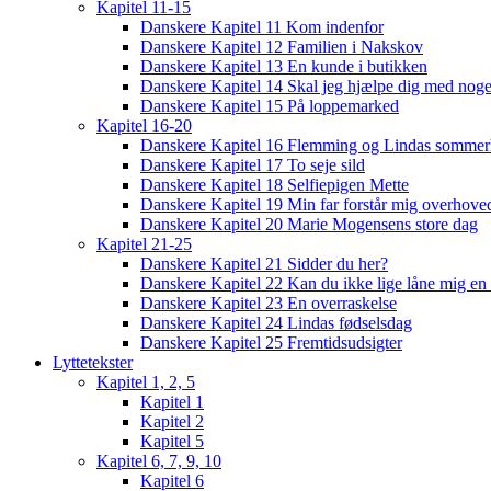
Kapitel 11-15
Danskere Kapitel 11 Kom indenfor
Danskere Kapitel 12 Familien i Nakskov
Danskere Kapitel 13 En kunde i butikken
Danskere Kapitel 14 Skal jeg hjælpe dig med noge
Danskere Kapitel 15 På loppemarked
Kapitel 16-20
Danskere Kapitel 16 Flemming og Lindas sommer
Danskere Kapitel 17 To seje sild
Danskere Kapitel 18 Selfiepigen Mette
Danskere Kapitel 19 Min far forstår mig overhoved
Danskere Kapitel 20 Marie Mogensens store dag
Kapitel 21-25
Danskere Kapitel 21 Sidder du her?
Danskere Kapitel 22 Kan du ikke lige låne mig en 
Danskere Kapitel 23 En overraskelse
Danskere Kapitel 24 Lindas fødselsdag
Danskere Kapitel 25 Fremtidsudsigter
Lyttetekster
Kapitel 1, 2, 5
Kapitel 1
Kapitel 2
Kapitel 5
Kapitel 6, 7, 9, 10
Kapitel 6