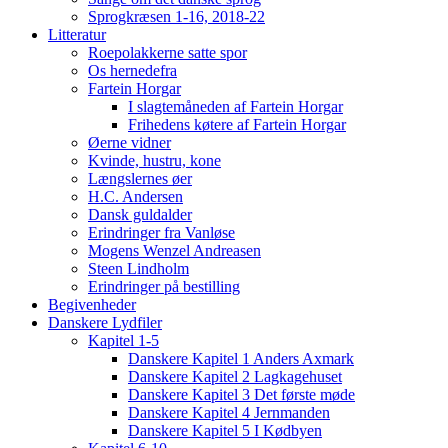
Sprogkræsen 1-16, 2018-22
Litteratur
Roepolakkerne satte spor
Os hernedefra
Fartein Horgar
I slagtemåneden af Fartein Horgar
Frihedens køtere af Fartein Horgar
Øerne vidner
Kvinde, hustru, kone
Længslernes øer
H.C. Andersen
Dansk guldalder
Erindringer fra Vanløse
Mogens Wenzel Andreasen
Steen Lindholm
Erindringer på bestilling
Begivenheder
Danskere Lydfiler
Kapitel 1-5
Danskere Kapitel 1 Anders Axmark
Danskere Kapitel 2 Lagkagehuset
Danskere Kapitel 3 Det første møde
Danskere Kapitel 4 Jernmanden
Danskere Kapitel 5 I Kødbyen