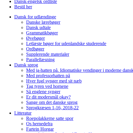
Dansk-engelsk ordliste
Bestil her
Dansk for udlændinge
Danske lærebøger
Dansk udtale
Grammatikbøger
Øvebøger
Letlæste bøger for udenlandske studerende
Ordbøger
Supplerende materialer
Parallellæsning
Dansk sprog
Med ja-hatten på. Idiomatiske vendinger i moderne dans
Med professorhatten på
Hver fugl synger med sit næb
Tag tyren ved hornene
Så englene synger
Er dit modersmål okay?
Sange om det danske sprog
Sprogkræsen 1-16, 2018-22
Litteratur
Roepolakkerne satte spor
Os hernedefra
Fartein Horgar