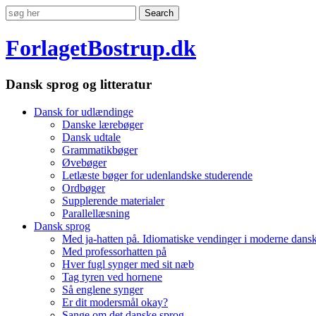
ForlagetBostrup.dk
Dansk sprog og litteratur
Dansk for udlændinge
Danske lærebøger
Dansk udtale
Grammatikbøger
Øvebøger
Letlæste bøger for udenlandske studerende
Ordbøger
Supplerende materialer
Parallellæsning
Dansk sprog
Med ja-hatten på. Idiomatiske vendinger i moderne dans
Med professorhatten på
Hver fugl synger med sit næb
Tag tyren ved hornene
Så englene synger
Er dit modersmål okay?
Sange om det danske sprog