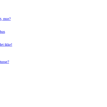
t, mor?
hus
et ikke!
tusse?