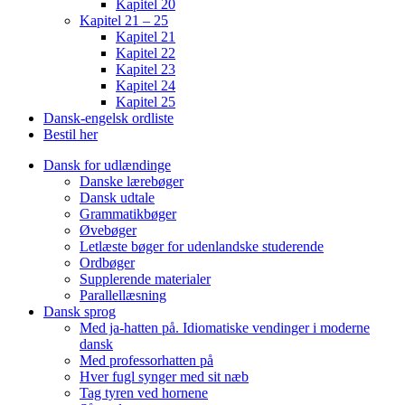
Kapitel 20
Kapitel 21 – 25
Kapitel 21
Kapitel 22
Kapitel 23
Kapitel 24
Kapitel 25
Dansk-engelsk ordliste
Bestil her
Dansk for udlændinge
Danske lærebøger
Dansk udtale
Grammatikbøger
Øvebøger
Letlæste bøger for udenlandske studerende
Ordbøger
Supplerende materialer
Parallellæsning
Dansk sprog
Med ja-hatten på. Idiomatiske vendinger i moderne
dansk
Med professorhatten på
Hver fugl synger med sit næb
Tag tyren ved hornene