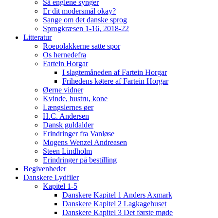
Så englene synger
Er dit modersmål okay?
Sange om det danske sprog
Sprogkræsen 1-16, 2018-22
Litteratur
Roepolakkerne satte spor
Os hernedefra
Fartein Horgar
I slagtemåneden af Fartein Horgar
Frihedens køtere af Fartein Horgar
Øerne vidner
Kvinde, hustru, kone
Længslernes øer
H.C. Andersen
Dansk guldalder
Erindringer fra Vanløse
Mogens Wenzel Andreasen
Steen Lindholm
Erindringer på bestilling
Begivenheder
Danskere Lydfiler
Kapitel 1-5
Danskere Kapitel 1 Anders Axmark
Danskere Kapitel 2 Lagkagehuset
Danskere Kapitel 3 Det første møde