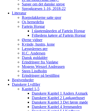
Sange om det danske sprog
Sprogkræsen 1-16, 2018-22
Litteratur
Roepolakkerne satte spor
Os hernedefra
Fartein Horgar
I slagtemåneden af Fartein Horgar
Frihedens køtere af Fartein Horgar
Øerne vidner
Kvinde, hustru, kone
Længslernes øer
H.C. Andersen
Dansk guldalder
Erindringer fra Vanløse
Mogens Wenzel Andreasen
Steen Lindholm
Erindringer på bestilling
Begivenheder
Danskere Lydfiler
Kapitel 1-5
Danskere Kapitel 1 Anders Axmark
Danskere Kapitel 2 Lagkagehuset
Danskere Kapitel 3 Det første møde
Danskere Kapitel 4 Jernmanden