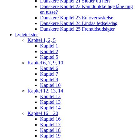
Danskere Kapitel 21 Sidder du her?
Danskere Kapitel 22 Kan du ikke lige låne mig
en tusse?
Danskere Kapitel 23 En overraskelse
Danskere Kapitel 24 Lindas fødselsdag
Danskere Kapitel 25 Fremtidsudsigter
Lyttetekster
Kapitel 1, 2, 5
Kapitel 1
Kapitel 2
Kapitel 5
Kapitel 6, 7, 9, 10
Kapitel 6
Kapitel 7
Kapitel 9
Kapitel 10
Kapitel 12, 13, 14
Kapitel 12
Kapitel 13
Kapitel 14
Kapitel 16 – 20
Kapitel 16
Kapitel 17
Kapitel 18
Kapitel 19