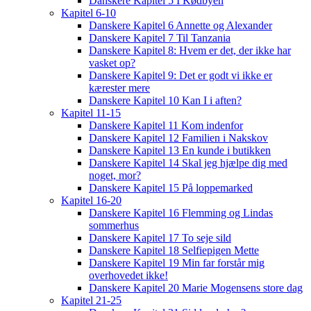
Danskere Kapitel 5 I Kødbyen
Kapitel 6-10
Danskere Kapitel 6 Annette og Alexander
Danskere Kapitel 7 Til Tanzania
Danskere Kapitel 8: Hvem er det, der ikke har
vasket op?
Danskere Kapitel 9: Det er godt vi ikke er
kærester mere
Danskere Kapitel 10 Kan I i aften?
Kapitel 11-15
Danskere Kapitel 11 Kom indenfor
Danskere Kapitel 12 Familien i Nakskov
Danskere Kapitel 13 En kunde i butikken
Danskere Kapitel 14 Skal jeg hjælpe dig med
noget, mor?
Danskere Kapitel 15 På loppemarked
Kapitel 16-20
Danskere Kapitel 16 Flemming og Lindas
sommerhus
Danskere Kapitel 17 To seje sild
Danskere Kapitel 18 Selfiepigen Mette
Danskere Kapitel 19 Min far forstår mig
overhovedet ikke!
Danskere Kapitel 20 Marie Mogensens store dag
Kapitel 21-25