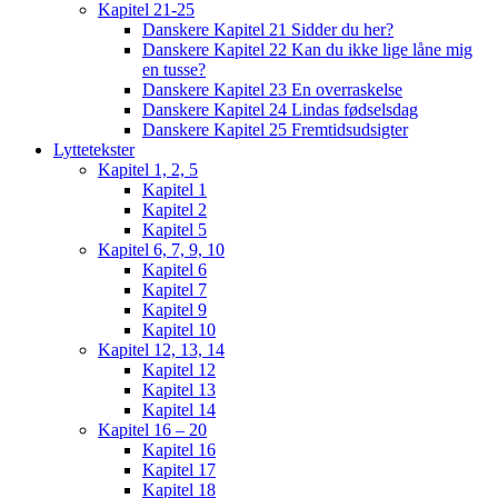
Kapitel 21-25
Danskere Kapitel 21 Sidder du her?
Danskere Kapitel 22 Kan du ikke lige låne mig
en tusse?
Danskere Kapitel 23 En overraskelse
Danskere Kapitel 24 Lindas fødselsdag
Danskere Kapitel 25 Fremtidsudsigter
Lyttetekster
Kapitel 1, 2, 5
Kapitel 1
Kapitel 2
Kapitel 5
Kapitel 6, 7, 9, 10
Kapitel 6
Kapitel 7
Kapitel 9
Kapitel 10
Kapitel 12, 13, 14
Kapitel 12
Kapitel 13
Kapitel 14
Kapitel 16 – 20
Kapitel 16
Kapitel 17
Kapitel 18