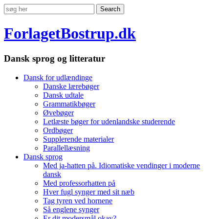
ForlagetBostrup.dk
Dansk sprog og litteratur
Dansk for udlændinge
Danske lærebøger
Dansk udtale
Grammatikbøger
Øvebøger
Letlæste bøger for udenlandske studerende
Ordbøger
Supplerende materialer
Parallellæsning
Dansk sprog
Med ja-hatten på. Idiomatiske vendinger i moderne
dansk
Med professorhatten på
Hver fugl synger med sit næb
Tag tyren ved hornene
Så englene synger
Er dit modersmål okay?