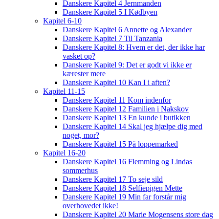
Danskere Kapitel 4 Jernmanden
Danskere Kapitel 5 I Kødbyen
Kapitel 6-10
Danskere Kapitel 6 Annette og Alexander
Danskere Kapitel 7 Til Tanzania
Danskere Kapitel 8: Hvem er det, der ikke har
vasket op?
Danskere Kapitel 9: Det er godt vi ikke er
kærester mere
Danskere Kapitel 10 Kan I i aften?
Kapitel 11-15
Danskere Kapitel 11 Kom indenfor
Danskere Kapitel 12 Familien i Nakskov
Danskere Kapitel 13 En kunde i butikken
Danskere Kapitel 14 Skal jeg hjælpe dig med
noget, mor?
Danskere Kapitel 15 På loppemarked
Kapitel 16-20
Danskere Kapitel 16 Flemming og Lindas
sommerhus
Danskere Kapitel 17 To seje sild
Danskere Kapitel 18 Selfiepigen Mette
Danskere Kapitel 19 Min far forstår mig
overhovedet ikke!
Danskere Kapitel 20 Marie Mogensens store dag