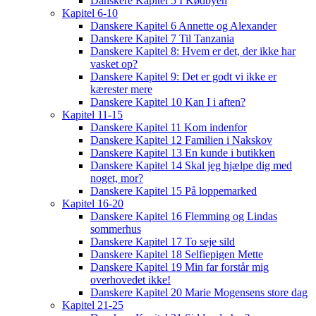
Danskere Kapitel 5 I Kødbyen
Kapitel 6-10
Danskere Kapitel 6 Annette og Alexander
Danskere Kapitel 7 Til Tanzania
Danskere Kapitel 8: Hvem er det, der ikke har
vasket op?
Danskere Kapitel 9: Det er godt vi ikke er
kærester mere
Danskere Kapitel 10 Kan I i aften?
Kapitel 11-15
Danskere Kapitel 11 Kom indenfor
Danskere Kapitel 12 Familien i Nakskov
Danskere Kapitel 13 En kunde i butikken
Danskere Kapitel 14 Skal jeg hjælpe dig med
noget, mor?
Danskere Kapitel 15 På loppemarked
Kapitel 16-20
Danskere Kapitel 16 Flemming og Lindas
sommerhus
Danskere Kapitel 17 To seje sild
Danskere Kapitel 18 Selfiepigen Mette
Danskere Kapitel 19 Min far forstår mig
overhovedet ikke!
Danskere Kapitel 20 Marie Mogensens store dag
Kapitel 21-25