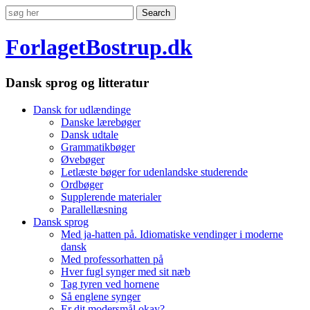
ForlagetBostrup.dk
Dansk sprog og litteratur
Dansk for udlændinge
Danske lærebøger
Dansk udtale
Grammatikbøger
Øvebøger
Letlæste bøger for udenlandske studerende
Ordbøger
Supplerende materialer
Parallellæsning
Dansk sprog
Med ja-hatten på. Idiomatiske vendinger i moderne
dansk
Med professorhatten på
Hver fugl synger med sit næb
Tag tyren ved hornene
Så englene synger
Er dit modersmål okay?