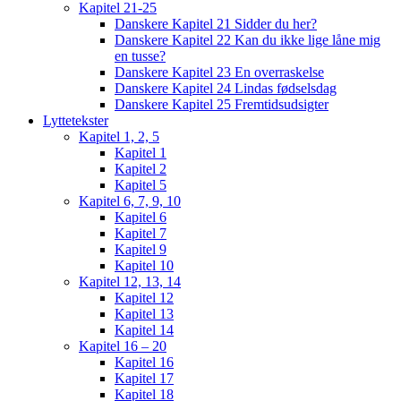
Kapitel 21-25
Danskere Kapitel 21 Sidder du her?
Danskere Kapitel 22 Kan du ikke lige låne mig
en tusse?
Danskere Kapitel 23 En overraskelse
Danskere Kapitel 24 Lindas fødselsdag
Danskere Kapitel 25 Fremtidsudsigter
Lyttetekster
Kapitel 1, 2, 5
Kapitel 1
Kapitel 2
Kapitel 5
Kapitel 6, 7, 9, 10
Kapitel 6
Kapitel 7
Kapitel 9
Kapitel 10
Kapitel 12, 13, 14
Kapitel 12
Kapitel 13
Kapitel 14
Kapitel 16 – 20
Kapitel 16
Kapitel 17
Kapitel 18