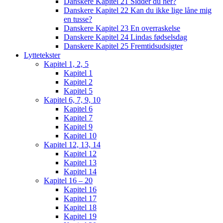
Danskere Kapitel 21 Sidder du her?
Danskere Kapitel 22 Kan du ikke lige låne mig
en tusse?
Danskere Kapitel 23 En overraskelse
Danskere Kapitel 24 Lindas fødselsdag
Danskere Kapitel 25 Fremtidsudsigter
Lyttetekster
Kapitel 1, 2, 5
Kapitel 1
Kapitel 2
Kapitel 5
Kapitel 6, 7, 9, 10
Kapitel 6
Kapitel 7
Kapitel 9
Kapitel 10
Kapitel 12, 13, 14
Kapitel 12
Kapitel 13
Kapitel 14
Kapitel 16 – 20
Kapitel 16
Kapitel 17
Kapitel 18
Kapitel 19