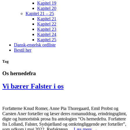
Kapitel 19
Kapitel 20
Kapitel 21 – 25
Kapitel 21
Kapitel 22
Kapitel 23
Kapitel 24
Kapitel 25
Dansk-engelsk ordliste
Bestil her
Tag
Os hernedefra
Vi bærer Falster i os
Forfatterne Knud Romer, Anne Pia Thoregaard, Emil Probst og
Carsten Aner fortæller og læser deres romanuddrag, erindringsglimt,
digte og humoristisk prosa fra antologien “Os hernedefra. Forfattere
fra Lolland, Falster, Sydsjælland og omkringliggende øer fortæller”,
som udkom i maj 2022. Redaktøren…
Læs mere →