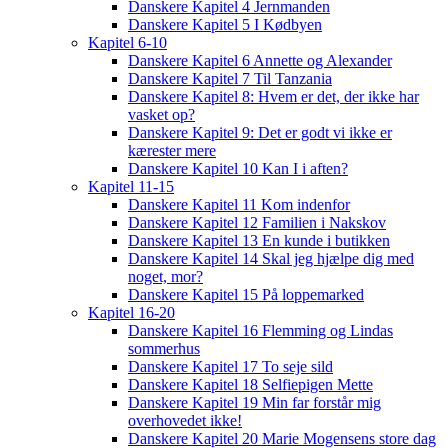
Danskere Kapitel 4 Jernmanden
Danskere Kapitel 5 I Kødbyen
Kapitel 6-10
Danskere Kapitel 6 Annette og Alexander
Danskere Kapitel 7 Til Tanzania
Danskere Kapitel 8: Hvem er det, der ikke har
vasket op?
Danskere Kapitel 9: Det er godt vi ikke er
kærester mere
Danskere Kapitel 10 Kan I i aften?
Kapitel 11-15
Danskere Kapitel 11 Kom indenfor
Danskere Kapitel 12 Familien i Nakskov
Danskere Kapitel 13 En kunde i butikken
Danskere Kapitel 14 Skal jeg hjælpe dig med
noget, mor?
Danskere Kapitel 15 På loppemarked
Kapitel 16-20
Danskere Kapitel 16 Flemming og Lindas
sommerhus
Danskere Kapitel 17 To seje sild
Danskere Kapitel 18 Selfiepigen Mette
Danskere Kapitel 19 Min far forstår mig
overhovedet ikke!
Danskere Kapitel 20 Marie Mogensens store dag