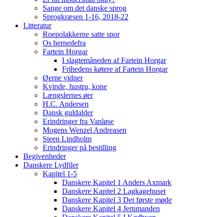
Sange om det danske sprog
Sprogkræsen 1-16, 2018-22
Litteratur
Roepolakkerne satte spor
Os hernedefra
Fartein Horgar
I slagtemåneden af Fartein Horgar
Frihedens køtere af Fartein Horgar
Øerne vidner
Kvinde, hustru, kone
Længslernes øer
H.C. Andersen
Dansk guldalder
Erindringer fra Vanløse
Mogens Wenzel Andreasen
Steen Lindholm
Erindringer på bestilling
Begivenheder
Danskere Lydfiler
Kapitel 1-5
Danskere Kapitel 1 Anders Axmark
Danskere Kapitel 2 Lagkagehuset
Danskere Kapitel 3 Det første møde
Danskere Kapitel 4 Jernmanden