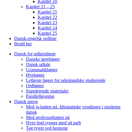
Kapitel 20
Kapitel 21 – 25
Kapitel 21
Kapitel 22
Kapitel 23
Kapitel 24
Kapitel 25
Dansk-engelsk ordliste
Bestil her
Dansk for udlændinge
Danske lærebøger
Dansk udtale
Grammatikbøger
Øvebøger
Letlæste bøger for udenlandske studerende
Ordbøger
Supplerende materialer
Parallellæsning
Dansk sprog
Med ja-hatten på. Idiomatiske vendinger i moderne
dansk
Med professorhatten på
Hver fugl synger med sit næb
Tag tyren ved hornene