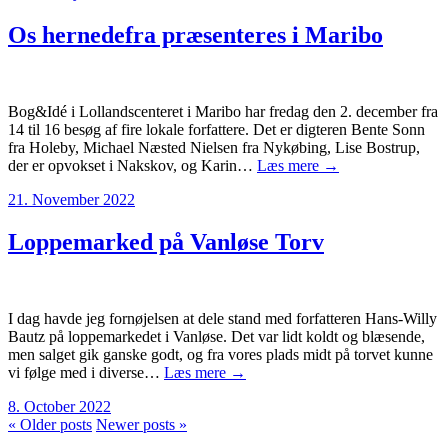
Os hernedefra præsenteres i Maribo
Bog&Idé i Lollandscenteret i Maribo har fredag den 2. december fra
14 til 16 besøg af fire lokale forfattere. Det er digteren Bente Sonn
fra Holeby, Michael Næsted Nielsen fra Nykøbing, Lise Bostrup,
der er opvokset i Nakskov, og Karin…
Læs mere →
21. November 2022
Loppemarked på Vanløse Torv
I dag havde jeg fornøjelsen at dele stand med forfatteren Hans-Willy
Bautz på loppemarkedet i Vanløse. Det var lidt koldt og blæsende,
men salget gik ganske godt, og fra vores plads midt på torvet kunne
vi følge med i diverse…
Læs mere →
8. October 2022
« Older posts
Newer posts »