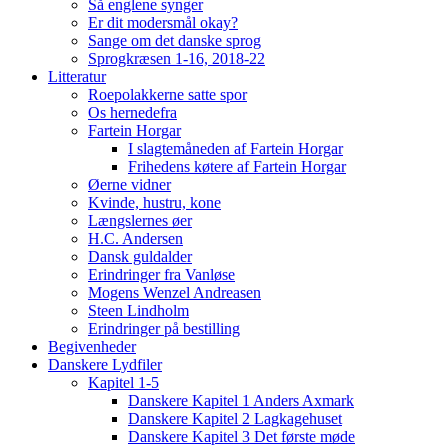
Så englene synger
Er dit modersmål okay?
Sange om det danske sprog
Sprogkræsen 1-16, 2018-22
Litteratur
Roepolakkerne satte spor
Os hernedefra
Fartein Horgar
I slagtemåneden af Fartein Horgar
Frihedens køtere af Fartein Horgar
Øerne vidner
Kvinde, hustru, kone
Længslernes øer
H.C. Andersen
Dansk guldalder
Erindringer fra Vanløse
Mogens Wenzel Andreasen
Steen Lindholm
Erindringer på bestilling
Begivenheder
Danskere Lydfiler
Kapitel 1-5
Danskere Kapitel 1 Anders Axmark
Danskere Kapitel 2 Lagkagehuset
Danskere Kapitel 3 Det første møde