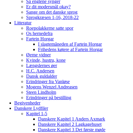
Så englene synger
Er dit modersmål okay?
Sange om det danske sprog
Sprogkræsen 1-16, 2018-22
Litteratur
Roepolakkerne satte spor
Os hernedefra
Fartein Horgar
I slagtemåneden af Fartein Horgar
Frihedens køtere af Fartein Horgar
Øerne vidner
Kvinde, hustru, kone
Længslernes øer
H.C. Andersen
Dansk guldalder
Erindringer fra Vanløse
Mogens Wenzel Andreasen
Steen Lindholm
Erindringer på bestilling
Begivenheder
Danskere Lydfiler
Kapitel 1-5
Danskere Kapitel 1 Anders Axmark
Danskere Kapitel 2 Lagkagehuset
Danskere Kapitel 3 Det første møde