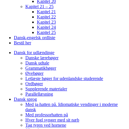
Kapitel 20
Kapitel 21 – 25
Kapitel 21
Kapitel 22
Kapitel 23
Kapitel 24
Kapitel 25
Dansk-engelsk ordliste
Bestil her
Dansk for udlændinge
Danske lærebøger
Dansk udtale
Grammatikbøger
Øvebøger
Letlæste bøger for udenlandske studerende
Ordbøger
Supplerende materialer
Parallellæsning
Dansk sprog
Med ja-hatten på. Idiomatiske vendinger i moderne
dansk
Med professorhatten på
Hver fugl synger med sit næb
Tag tyren ved hornene