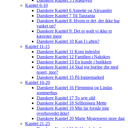
Danskere Kapitel 5 I Kødbyen
Kapitel 6-10
Danskere Kapitel 6 Annette og Alexander
Danskere Kapitel 7 Til Tanzania
Danskere Kapitel 8: Hvem er det, der ikke har
vasket op?
Danskere Kapitel 9: Det er godt vi ikke er
kærester mere
Danskere Kapitel 10 Kan I i aften?
Kapitel 11-15
Danskere Kapitel 11 Kom indenfor
Danskere Kapitel 12 Familien i Nakskov
Danskere Kapitel 13 En kunde i butikken
Danskere Kapitel 14 Skal jeg hjælpe dig med
noget, mor?
Danskere Kapitel 15 På loppemarked
Kapitel 16-20
Danskere Kapitel 16 Flemming og Lindas
sommerhus
Danskere Kapitel 17 To seje sild
Danskere Kapitel 18 Selfiepigen Mette
Danskere Kapitel 19 Min far forstår mig
overhovedet ikke!
Danskere Kapitel 20 Marie Mogensens store dag
Kapitel 21-25