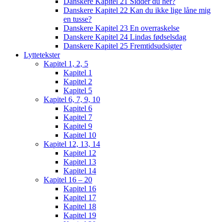
Danskere Kapitel 21 Sidder du her?
Danskere Kapitel 22 Kan du ikke lige låne mig
en tusse?
Danskere Kapitel 23 En overraskelse
Danskere Kapitel 24 Lindas fødselsdag
Danskere Kapitel 25 Fremtidsudsigter
Lyttetekster
Kapitel 1, 2, 5
Kapitel 1
Kapitel 2
Kapitel 5
Kapitel 6, 7, 9, 10
Kapitel 6
Kapitel 7
Kapitel 9
Kapitel 10
Kapitel 12, 13, 14
Kapitel 12
Kapitel 13
Kapitel 14
Kapitel 16 – 20
Kapitel 16
Kapitel 17
Kapitel 18
Kapitel 19