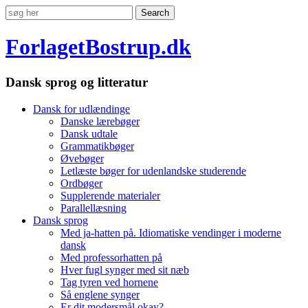
ForlagetBostrup.dk
Dansk sprog og litteratur
Dansk for udlændinge
Danske lærebøger
Dansk udtale
Grammatikbøger
Øvebøger
Letlæste bøger for udenlandske studerende
Ordbøger
Supplerende materialer
Parallellæsning
Dansk sprog
Med ja-hatten på. Idiomatiske vendinger i moderne
dansk
Med professorhatten på
Hver fugl synger med sit næb
Tag tyren ved hornene
Så englene synger
Er dit modersmål okay?