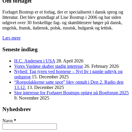
Om forlaget
Forlaget Bostrup er et forlag, der er specialiseret i dansk sprog og
litteratur. Det blev grundlagt af Lise Bostrup i 2006 og har siden
udgivet over 30 forskellige fag- og skønlitterære bøger på dansk,
engelsk, fransk, italiensk, polsk, russisk, bulgarsk og lettisk.
Læs mere
Seneste indlæg
H.C. Andersen i USA
28. April 2026
Vores Vanløse skaber stadig interesse
26. February 2026
Nyhed: Tag tyren ved hornene – Nyt liv i gamle udtryk og
ordsprog
15. December 2025
“Roepolakkerne satte spor” blev omtalt i Den 2. Radio den
13.12.
13. December 2025
Stor interesse for Forlaget Bostrups oplæg på Bogforum 2025
9. November 2025
Nyhedsbrev
Navn
*