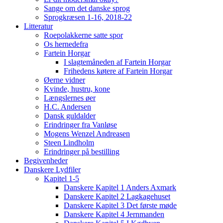
Sange om det danske sprog
Sprogkræsen 1-16, 2018-22
Litteratur
Roepolakkerne satte spor
Os hernedefra
Fartein Horgar
I slagtemåneden af Fartein Horgar
Frihedens køtere af Fartein Horgar
Øerne vidner
Kvinde, hustru, kone
Længslernes øer
H.C. Andersen
Dansk guldalder
Erindringer fra Vanløse
Mogens Wenzel Andreasen
Steen Lindholm
Erindringer på bestilling
Begivenheder
Danskere Lydfiler
Kapitel 1-5
Danskere Kapitel 1 Anders Axmark
Danskere Kapitel 2 Lagkagehuset
Danskere Kapitel 3 Det første møde
Danskere Kapitel 4 Jernmanden