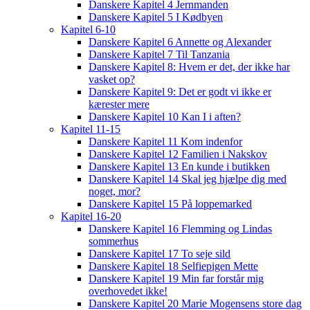
Danskere Kapitel 4 Jernmanden
Danskere Kapitel 5 I Kødbyen
Kapitel 6-10
Danskere Kapitel 6 Annette og Alexander
Danskere Kapitel 7 Til Tanzania
Danskere Kapitel 8: Hvem er det, der ikke har
vasket op?
Danskere Kapitel 9: Det er godt vi ikke er
kærester mere
Danskere Kapitel 10 Kan I i aften?
Kapitel 11-15
Danskere Kapitel 11 Kom indenfor
Danskere Kapitel 12 Familien i Nakskov
Danskere Kapitel 13 En kunde i butikken
Danskere Kapitel 14 Skal jeg hjælpe dig med
noget, mor?
Danskere Kapitel 15 På loppemarked
Kapitel 16-20
Danskere Kapitel 16 Flemming og Lindas
sommerhus
Danskere Kapitel 17 To seje sild
Danskere Kapitel 18 Selfiepigen Mette
Danskere Kapitel 19 Min far forstår mig
overhovedet ikke!
Danskere Kapitel 20 Marie Mogensens store dag