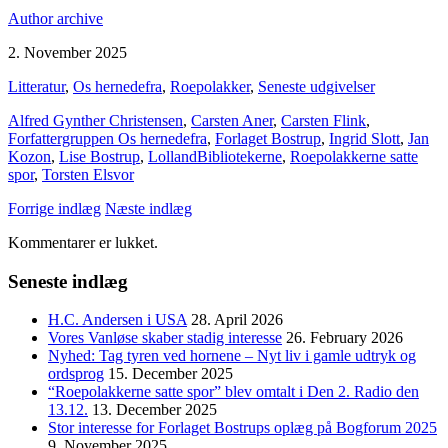
Author archive
2. November 2025
Litteratur
,
Os hernedefra
,
Roepolakker
,
Seneste udgivelser
Alfred Gynther Christensen
,
Carsten Aner
,
Carsten Flink
,
Forfattergruppen Os hernedefra
,
Forlaget Bostrup
,
Ingrid Slott
,
Jan
Kozon
,
Lise Bostrup
,
LollandBibliotekerne
,
Roepolakkerne satte
spor
,
Torsten Elsvor
Forrige indlæg
Næste indlæg
Kommentarer er lukket.
Seneste indlæg
H.C. Andersen i USA
28. April 2026
Vores Vanløse skaber stadig interesse
26. February 2026
Nyhed: Tag tyren ved hornene – Nyt liv i gamle udtryk og
ordsprog
15. December 2025
“Roepolakkerne satte spor” blev omtalt i Den 2. Radio den
13.12.
13. December 2025
Stor interesse for Forlaget Bostrups oplæg på Bogforum 2025
9. November 2025