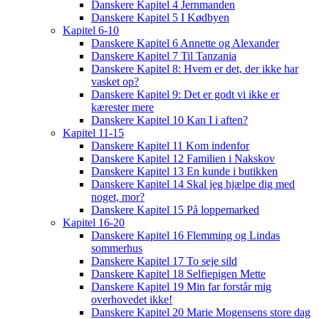
Danskere Kapitel 4 Jernmanden
Danskere Kapitel 5 I Kødbyen
Kapitel 6-10
Danskere Kapitel 6 Annette og Alexander
Danskere Kapitel 7 Til Tanzania
Danskere Kapitel 8: Hvem er det, der ikke har
vasket op?
Danskere Kapitel 9: Det er godt vi ikke er
kærester mere
Danskere Kapitel 10 Kan I i aften?
Kapitel 11-15
Danskere Kapitel 11 Kom indenfor
Danskere Kapitel 12 Familien i Nakskov
Danskere Kapitel 13 En kunde i butikken
Danskere Kapitel 14 Skal jeg hjælpe dig med
noget, mor?
Danskere Kapitel 15 På loppemarked
Kapitel 16-20
Danskere Kapitel 16 Flemming og Lindas
sommerhus
Danskere Kapitel 17 To seje sild
Danskere Kapitel 18 Selfiepigen Mette
Danskere Kapitel 19 Min far forstår mig
overhovedet ikke!
Danskere Kapitel 20 Marie Mogensens store dag