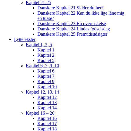
Kapitel 21-25
Danskere Kapitel 21 Sidder du her?
Danskere Kapitel 22 Kan du ikke lige låne mig
en tusse?
Danskere Kapitel 23 En overraskelse
Danskere Kapitel 24 Lindas fødselsdag
Danskere Kapitel 25 Fremtidsudsigter
Lyttetekster
Kapitel 1, 2, 5
Kapitel 1
Kapitel 2
Kapitel 5
Kapitel 6, 7, 9, 10
Kapitel 6
Kapitel 7
Kapitel 9
Kapitel 10
Kapitel 12, 13, 14
Kapitel 12
Kapitel 13
Kapitel 14
Kapitel 16 – 20
Kapitel 16
Kapitel 17
Kapitel 18