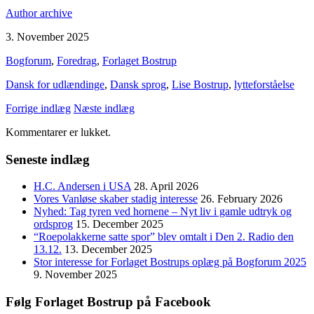
Author archive
3. November 2025
Bogforum
,
Foredrag
,
Forlaget Bostrup
Dansk for udlændinge
,
Dansk sprog
,
Lise Bostrup
,
lytteforståelse
Forrige indlæg
Næste indlæg
Kommentarer er lukket.
Seneste indlæg
H.C. Andersen i USA
28. April 2026
Vores Vanløse skaber stadig interesse
26. February 2026
Nyhed: Tag tyren ved hornene – Nyt liv i gamle udtryk og
ordsprog
15. December 2025
“Roepolakkerne satte spor” blev omtalt i Den 2. Radio den
13.12.
13. December 2025
Stor interesse for Forlaget Bostrups oplæg på Bogforum 2025
9. November 2025
Følg Forlaget Bostrup på Facebook