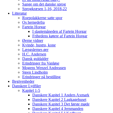
Sange om det danske sprog
Sprogkræsen 1-16, 2018-22
Litteratur
Roepolakkerne satte spor
Os hernedefra
Fartein Horgar
I slagtemåneden af Fartein Horgar
Frihedens køtere af Fartein Horgar
Øerne vidner
Kvinde, hustru, kone
Længslernes øer
H.C. Andersen
Dansk guldalder
Erindringer fra Vanløse
Mogens Wenzel Andreasen
Steen Lindholm
Erindringer på bestilling
Begivenheder
Danskere Lydfiler
Kapitel 1-5
Danskere Kapitel 1 Anders Axmark
Danskere Kapitel 2 Lagkagehuset
Danskere Kapitel 3 Det første møde
Danskere Kapitel 4 Jernmanden