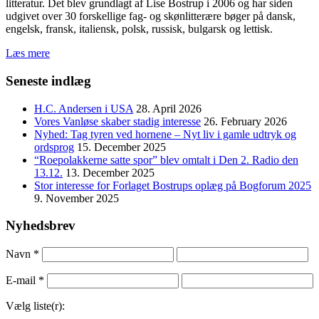
litteratur. Det blev grundlagt af Lise Bostrup i 2006 og har siden
udgivet over 30 forskellige fag- og skønlitterære bøger på dansk,
engelsk, fransk, italiensk, polsk, russisk, bulgarsk og lettisk.
Læs mere
Seneste indlæg
H.C. Andersen i USA
28. April 2026
Vores Vanløse skaber stadig interesse
26. February 2026
Nyhed: Tag tyren ved hornene – Nyt liv i gamle udtryk og
ordsprog
15. December 2025
“Roepolakkerne satte spor” blev omtalt i Den 2. Radio den
13.12.
13. December 2025
Stor interesse for Forlaget Bostrups oplæg på Bogforum 2025
9. November 2025
Nyhedsbrev
Navn
*
E-mail
*
Vælg liste(r):