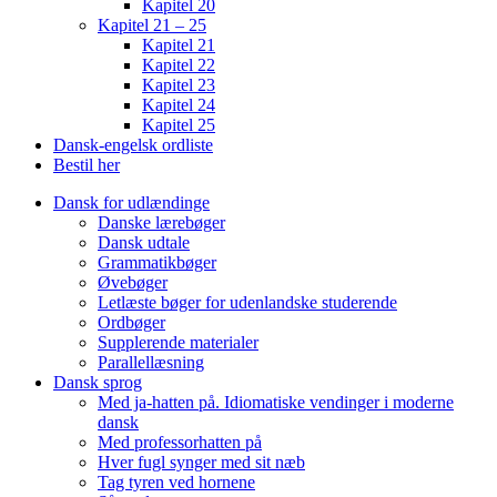
Kapitel 20
Kapitel 21 – 25
Kapitel 21
Kapitel 22
Kapitel 23
Kapitel 24
Kapitel 25
Dansk-engelsk ordliste
Bestil her
Dansk for udlændinge
Danske lærebøger
Dansk udtale
Grammatikbøger
Øvebøger
Letlæste bøger for udenlandske studerende
Ordbøger
Supplerende materialer
Parallellæsning
Dansk sprog
Med ja-hatten på. Idiomatiske vendinger i moderne
dansk
Med professorhatten på
Hver fugl synger med sit næb
Tag tyren ved hornene