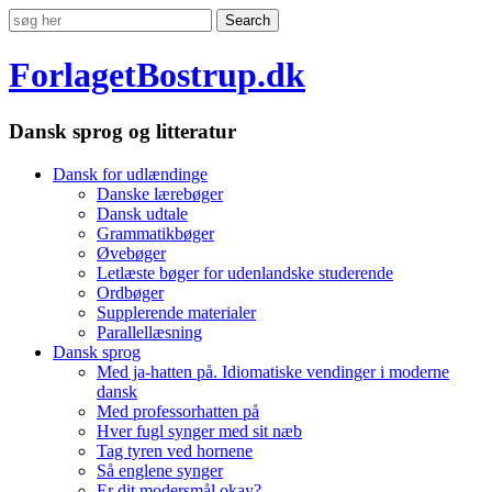
ForlagetBostrup.dk
Dansk sprog og litteratur
Dansk for udlændinge
Danske lærebøger
Dansk udtale
Grammatikbøger
Øvebøger
Letlæste bøger for udenlandske studerende
Ordbøger
Supplerende materialer
Parallellæsning
Dansk sprog
Med ja-hatten på. Idiomatiske vendinger i moderne
dansk
Med professorhatten på
Hver fugl synger med sit næb
Tag tyren ved hornene
Så englene synger
Er dit modersmål okay?