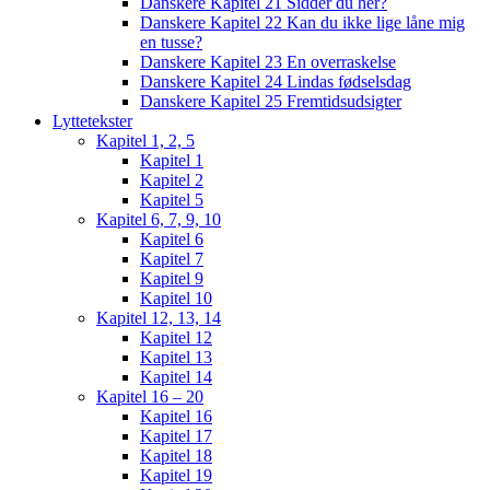
Danskere Kapitel 21 Sidder du her?
Danskere Kapitel 22 Kan du ikke lige låne mig
en tusse?
Danskere Kapitel 23 En overraskelse
Danskere Kapitel 24 Lindas fødselsdag
Danskere Kapitel 25 Fremtidsudsigter
Lyttetekster
Kapitel 1, 2, 5
Kapitel 1
Kapitel 2
Kapitel 5
Kapitel 6, 7, 9, 10
Kapitel 6
Kapitel 7
Kapitel 9
Kapitel 10
Kapitel 12, 13, 14
Kapitel 12
Kapitel 13
Kapitel 14
Kapitel 16 – 20
Kapitel 16
Kapitel 17
Kapitel 18
Kapitel 19