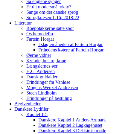
Så englene synger
Er dit modersmål okay?
Sange om det danske sprog
Sprogkræsen 1-16, 2018-22
Litteratur
Roepolakkerne satte spor
Os hernedefra
Fartein Horgar
I slagtemåneden af Fartein Horgar
Frihedens køtere af Fartein Horgar
Øerne vidner
Kvinde, hustru, kone
Længslernes øer
H.C. Andersen
Dansk guldalder
Erindringer fra Vanløse
Mogens Wenzel Andreasen
Steen Lindholm
Erindringer på bestilling
Begivenheder
Danskere Lydfiler
Kapitel 1-5
Danskere Kapitel 1 Anders Axmark
Danskere Kapitel 2 Lagkagehuset
Danskere Kapitel 3 Det første møde