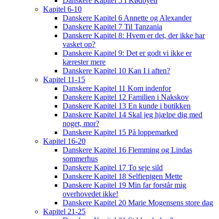
Danskere Kapitel 5 I Kødbyen
Kapitel 6-10
Danskere Kapitel 6 Annette og Alexander
Danskere Kapitel 7 Til Tanzania
Danskere Kapitel 8: Hvem er det, der ikke har
vasket op?
Danskere Kapitel 9: Det er godt vi ikke er
kærester mere
Danskere Kapitel 10 Kan I i aften?
Kapitel 11-15
Danskere Kapitel 11 Kom indenfor
Danskere Kapitel 12 Familien i Nakskov
Danskere Kapitel 13 En kunde i butikken
Danskere Kapitel 14 Skal jeg hjælpe dig med
noget, mor?
Danskere Kapitel 15 På loppemarked
Kapitel 16-20
Danskere Kapitel 16 Flemming og Lindas
sommerhus
Danskere Kapitel 17 To seje sild
Danskere Kapitel 18 Selfiepigen Mette
Danskere Kapitel 19 Min far forstår mig
overhovedet ikke!
Danskere Kapitel 20 Marie Mogensens store dag
Kapitel 21-25