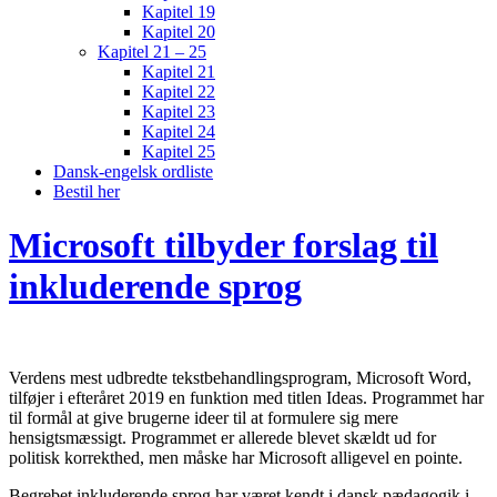
Kapitel 19
Kapitel 20
Kapitel 21 – 25
Kapitel 21
Kapitel 22
Kapitel 23
Kapitel 24
Kapitel 25
Dansk-engelsk ordliste
Bestil her
Microsoft tilbyder forslag til
inkluderende sprog
Verdens mest udbredte tekstbehandlingsprogram, Microsoft Word,
tilføjer i efteråret 2019 en funktion med titlen Ideas. Programmet har
til formål at give brugerne ideer til at formulere sig mere
hensigtsmæssigt. Programmet er allerede blevet skældt ud for
politisk korrekthed, men måske har Microsoft alligevel en pointe.
Begrebet inkluderende sprog har været kendt i dansk pædagogik i