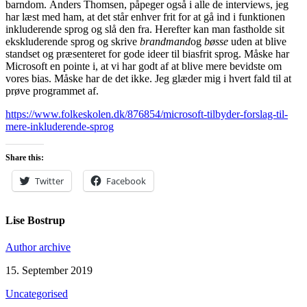
barndom. Anders Thomsen, påpeger også i alle de interviews, jeg
har læst med ham, at det står enhver frit for at gå ind i funktionen
inkluderende sprog og slå den fra. Herefter kan man fastholde sit
ekskluderende sprog og skrive
brandmand
og
bøsse
uden at blive
standset og præsenteret for gode ideer til biasfrit sprog. Måske har
Microsoft en pointe i, at vi har godt af at blive mere bevidste om
vores bias. Måske har de det ikke. Jeg glæder mig i hvert fald til at
prøve programmet af.
https://www.folkeskolen.dk/876854/microsoft-tilbyder-forslag-til-
mere-inkluderende-sprog
Share this:
Twitter
Facebook
Lise Bostrup
Author archive
15. September 2019
Uncategorised