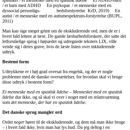
spastiker / et menneske med en spastisk lidelse Et ADHD-barn
/ et barn med ADHD En psykopat / et menneske med en
dyssocial personligs- hedsforstyrrelse KrD, 2019) En
autist / et menneske med en autismespektrum-forstyrrelse (BUPL,
2011)
Man kan sige meget grimt om de ekskluderende ord, men de er i
hvert fald lettere at læse. De gamle læsbarhedsforskere, der satte det
letforståelige sprog i højsædet og udregnede teksters LIX, ville
vende sig i deres grave, hvis de læste listen over inkluderende
udtryk.
Bestemt form
Udtrykkene er i høj grad oversat fra engelsk, og der er nogle
problemer med de danske oversættelser, for hvordan skal vi bruge
disse udtryk i bestemt form?
Et menneske med en spastisk lidelse – Mennesket med en spastisk
lidelse
dur ikke, og så skal vi over i noget med en relativsætning
som
det menneske, der har en spastisk lidelse.
Det danske sprog mangler ord
Ordet
neger
hører til de ekskluderende, og dem må man ikke bruge
– i hvert fald ikke, hvis man har lys hud. Da jeg deltog i en