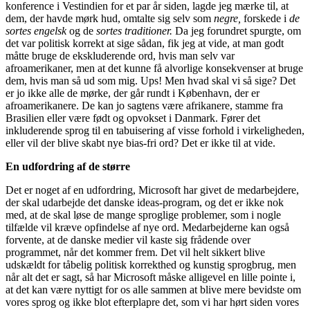
konference i Vestindien for et par år siden, lagde jeg mærke til, at
dem, der havde mørk hud, omtalte sig selv som
negre,
forskede i
de
sortes engelsk
og de
sortes traditioner.
Da jeg forundret spurgte, om
det var politisk korrekt at sige sådan, fik jeg at vide, at man godt
måtte bruge de ekskluderende ord, hvis man selv var
afroamerikaner, men at det kunne få alvorlige konsekvenser at bruge
dem, hvis man så ud som mig. Ups! Men hvad skal vi så sige? Det
er jo ikke alle de mørke, der går rundt i København, der er
afroamerikanere. De kan jo sagtens være afrikanere, stamme fra
Brasilien eller være født og opvokset i Danmark. Fører det
inkluderende sprog til en tabuisering af visse forhold i virkeligheden,
eller vil der blive skabt nye bias-fri ord? Det er ikke til at vide.
En udfordring af de større
Det er noget af en udfordring, Microsoft har givet de medarbejdere,
der skal udarbejde det danske ideas-program, og det er ikke nok
med, at de skal løse de mange sproglige problemer, som i nogle
tilfælde vil kræve opfindelse af nye ord. Medarbejderne kan også
forvente, at de danske medier vil kaste sig frådende over
programmet, når det kommer frem. Det vil helt sikkert blive
udskældt for tåbelig politisk korrekthed og kunstig sprogbrug, men
når alt det er sagt, så har Microsoft måske alligevel en lille pointe i,
at det kan være nyttigt for os alle sammen at blive mere bevidste om
vores sprog og ikke blot efterplapre det, som vi har hørt siden vores