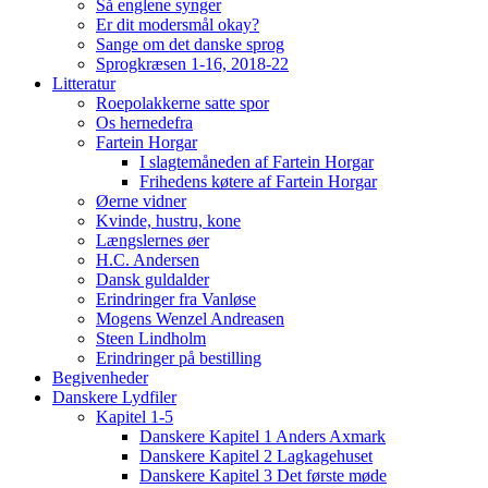
Så englene synger
Er dit modersmål okay?
Sange om det danske sprog
Sprogkræsen 1-16, 2018-22
Litteratur
Roepolakkerne satte spor
Os hernedefra
Fartein Horgar
I slagtemåneden af Fartein Horgar
Frihedens køtere af Fartein Horgar
Øerne vidner
Kvinde, hustru, kone
Længslernes øer
H.C. Andersen
Dansk guldalder
Erindringer fra Vanløse
Mogens Wenzel Andreasen
Steen Lindholm
Erindringer på bestilling
Begivenheder
Danskere Lydfiler
Kapitel 1-5
Danskere Kapitel 1 Anders Axmark
Danskere Kapitel 2 Lagkagehuset
Danskere Kapitel 3 Det første møde