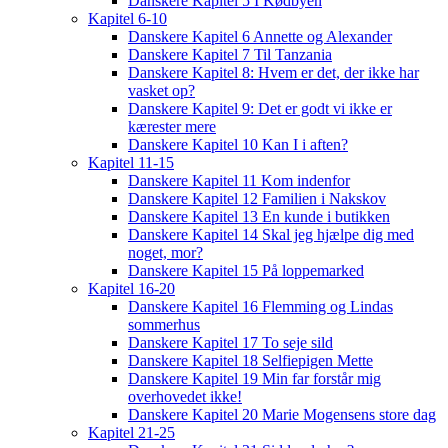
Danskere Kapitel 5 I Kødbyen
Kapitel 6-10
Danskere Kapitel 6 Annette og Alexander
Danskere Kapitel 7 Til Tanzania
Danskere Kapitel 8: Hvem er det, der ikke har
vasket op?
Danskere Kapitel 9: Det er godt vi ikke er
kærester mere
Danskere Kapitel 10 Kan I i aften?
Kapitel 11-15
Danskere Kapitel 11 Kom indenfor
Danskere Kapitel 12 Familien i Nakskov
Danskere Kapitel 13 En kunde i butikken
Danskere Kapitel 14 Skal jeg hjælpe dig med
noget, mor?
Danskere Kapitel 15 På loppemarked
Kapitel 16-20
Danskere Kapitel 16 Flemming og Lindas
sommerhus
Danskere Kapitel 17 To seje sild
Danskere Kapitel 18 Selfiepigen Mette
Danskere Kapitel 19 Min far forstår mig
overhovedet ikke!
Danskere Kapitel 20 Marie Mogensens store dag
Kapitel 21-25