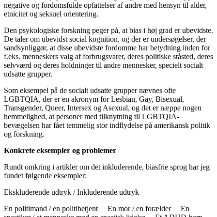
negative og fordomsfulde opfattelser af andre med hensyn til alder,
etnicitet og seksuel orientering.
Den psykologiske forskning peger på, at bias i høj grad er ubevidste.
De taler om ubevidst social kognition, og der er undersøgelser, der
sandsynliggør, at disse ubevidste fordomme har betydning inden for
f.eks. menneskers valg af forbrugsvarer, deres politiske ståsted, deres
selvværd og deres holdninger til andre mennesker, specielt socialt
udsatte grupper.
Som eksempel på de socialt udsatte grupper nævnes ofte
LGBTQIA, der er en akronym for Lesbian, Gay, Bisexual,
Transgender, Queer, Intersex og Asexual, og det er næppe nogen
hemmelighed, at personer med tilknytning til LGBTQIA-
bevægelsen har fået temmelig stor indflydelse på amerikansk politik
og forskning.
Konkrete eksempler og problemer
Rundt omkring i artikler om det inkluderende, biasfrie sprog har jeg
fundet følgende eksempler:
Ekskluderende udtryk / Inkluderende udtryk
En politimand / en politibetjent En mor / en forælder En