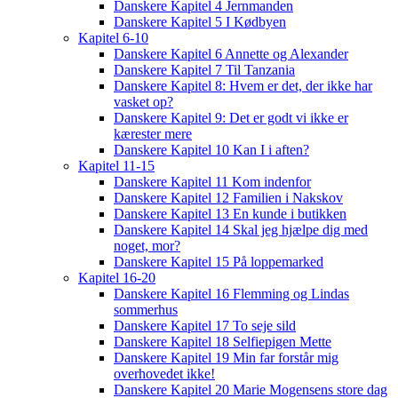
Danskere Kapitel 4 Jernmanden
Danskere Kapitel 5 I Kødbyen
Kapitel 6-10
Danskere Kapitel 6 Annette og Alexander
Danskere Kapitel 7 Til Tanzania
Danskere Kapitel 8: Hvem er det, der ikke har
vasket op?
Danskere Kapitel 9: Det er godt vi ikke er
kærester mere
Danskere Kapitel 10 Kan I i aften?
Kapitel 11-15
Danskere Kapitel 11 Kom indenfor
Danskere Kapitel 12 Familien i Nakskov
Danskere Kapitel 13 En kunde i butikken
Danskere Kapitel 14 Skal jeg hjælpe dig med
noget, mor?
Danskere Kapitel 15 På loppemarked
Kapitel 16-20
Danskere Kapitel 16 Flemming og Lindas
sommerhus
Danskere Kapitel 17 To seje sild
Danskere Kapitel 18 Selfiepigen Mette
Danskere Kapitel 19 Min far forstår mig
overhovedet ikke!
Danskere Kapitel 20 Marie Mogensens store dag