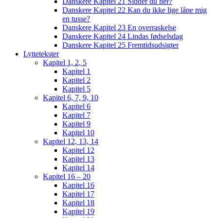
Danskere Kapitel 21 Sidder du her?
Danskere Kapitel 22 Kan du ikke lige låne mig
en tusse?
Danskere Kapitel 23 En overraskelse
Danskere Kapitel 24 Lindas fødselsdag
Danskere Kapitel 25 Fremtidsudsigter
Lyttetekster
Kapitel 1, 2, 5
Kapitel 1
Kapitel 2
Kapitel 5
Kapitel 6, 7, 9, 10
Kapitel 6
Kapitel 7
Kapitel 9
Kapitel 10
Kapitel 12, 13, 14
Kapitel 12
Kapitel 13
Kapitel 14
Kapitel 16 – 20
Kapitel 16
Kapitel 17
Kapitel 18
Kapitel 19