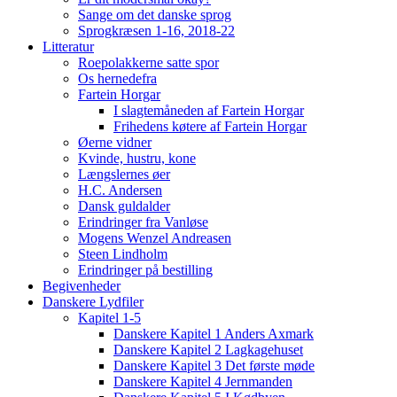
Sange om det danske sprog
Sprogkræsen 1-16, 2018-22
Litteratur
Roepolakkerne satte spor
Os hernedefra
Fartein Horgar
I slagtemåneden af Fartein Horgar
Frihedens køtere af Fartein Horgar
Øerne vidner
Kvinde, hustru, kone
Længslernes øer
H.C. Andersen
Dansk guldalder
Erindringer fra Vanløse
Mogens Wenzel Andreasen
Steen Lindholm
Erindringer på bestilling
Begivenheder
Danskere Lydfiler
Kapitel 1-5
Danskere Kapitel 1 Anders Axmark
Danskere Kapitel 2 Lagkagehuset
Danskere Kapitel 3 Det første møde
Danskere Kapitel 4 Jernmanden