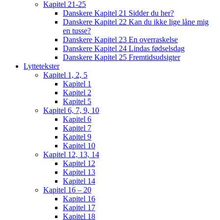
Kapitel 21-25
Danskere Kapitel 21 Sidder du her?
Danskere Kapitel 22 Kan du ikke lige låne mig
en tusse?
Danskere Kapitel 23 En overraskelse
Danskere Kapitel 24 Lindas fødselsdag
Danskere Kapitel 25 Fremtidsudsigter
Lyttetekster
Kapitel 1, 2, 5
Kapitel 1
Kapitel 2
Kapitel 5
Kapitel 6, 7, 9, 10
Kapitel 6
Kapitel 7
Kapitel 9
Kapitel 10
Kapitel 12, 13, 14
Kapitel 12
Kapitel 13
Kapitel 14
Kapitel 16 – 20
Kapitel 16
Kapitel 17
Kapitel 18