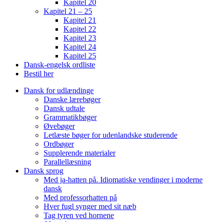
Kapitel 20
Kapitel 21 – 25
Kapitel 21
Kapitel 22
Kapitel 23
Kapitel 24
Kapitel 25
Dansk-engelsk ordliste
Bestil her
Dansk for udlændinge
Danske lærebøger
Dansk udtale
Grammatikbøger
Øvebøger
Letlæste bøger for udenlandske studerende
Ordbøger
Supplerende materialer
Parallellæsning
Dansk sprog
Med ja-hatten på. Idiomatiske vendinger i moderne
dansk
Med professorhatten på
Hver fugl synger med sit næb
Tag tyren ved hornene