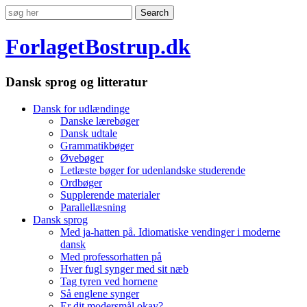
ForlagetBostrup.dk
Dansk sprog og litteratur
Dansk for udlændinge
Danske lærebøger
Dansk udtale
Grammatikbøger
Øvebøger
Letlæste bøger for udenlandske studerende
Ordbøger
Supplerende materialer
Parallellæsning
Dansk sprog
Med ja-hatten på. Idiomatiske vendinger i moderne
dansk
Med professorhatten på
Hver fugl synger med sit næb
Tag tyren ved hornene
Så englene synger
Er dit modersmål okay?