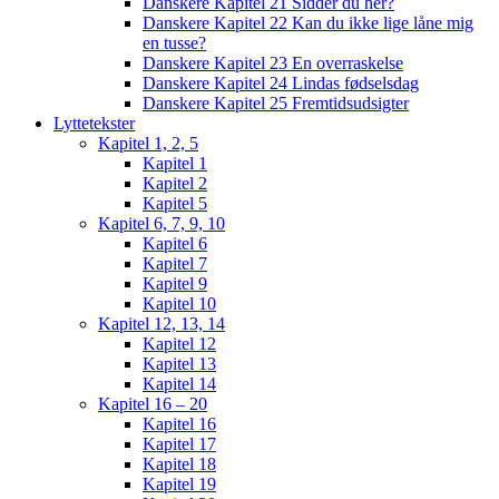
Danskere Kapitel 21 Sidder du her?
Danskere Kapitel 22 Kan du ikke lige låne mig
en tusse?
Danskere Kapitel 23 En overraskelse
Danskere Kapitel 24 Lindas fødselsdag
Danskere Kapitel 25 Fremtidsudsigter
Lyttetekster
Kapitel 1, 2, 5
Kapitel 1
Kapitel 2
Kapitel 5
Kapitel 6, 7, 9, 10
Kapitel 6
Kapitel 7
Kapitel 9
Kapitel 10
Kapitel 12, 13, 14
Kapitel 12
Kapitel 13
Kapitel 14
Kapitel 16 – 20
Kapitel 16
Kapitel 17
Kapitel 18
Kapitel 19