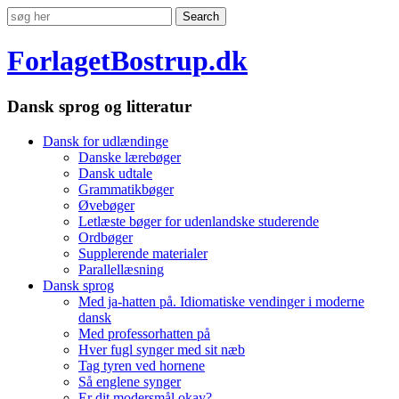
ForlagetBostrup.dk
Dansk sprog og litteratur
Dansk for udlændinge
Danske lærebøger
Dansk udtale
Grammatikbøger
Øvebøger
Letlæste bøger for udenlandske studerende
Ordbøger
Supplerende materialer
Parallellæsning
Dansk sprog
Med ja-hatten på. Idiomatiske vendinger i moderne
dansk
Med professorhatten på
Hver fugl synger med sit næb
Tag tyren ved hornene
Så englene synger
Er dit modersmål okay?