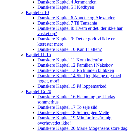
Danskere Kapitel 4 Jernmanden
Danskere Kapitel 5 I Kødbyen
Kapitel 6-10
Danskere Kapitel 6 Annette og Alexander
Danskere Kapitel 7 Til Tanzania
Danskere Kapitel 8: Hvem er det, der ikke har
vasket op?
Danskere Kapitel 9: Det er godt vi ikke er
kærester mere
Danskere Kapitel 10 Kan I i aften?
Kapitel 11-15
Danskere Kapitel 11 Kom indenfor
Danskere Kapitel 12 Familien i Nakskov
Danskere Kapitel 13 En kunde i butikken
Danskere Kapitel 14 Skal jeg hjælpe dig med
noget, mor?
Danskere Kapitel 15 På loppemarked
Kapitel 16-20
Danskere Kapitel 16 Flemming og Lindas
sommerhus
Danskere Kapitel 17 To seje sild
Danskere Kapitel 18 Selfiepigen Mette
Danskere Kapitel 19 Min far forstår mig
overhovedet ikke!
Danskere Kapitel 20 Marie Mogensens store dag