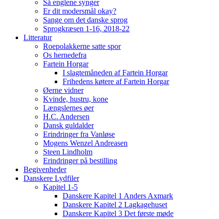
Så englene synger
Er dit modersmål okay?
Sange om det danske sprog
Sprogkræsen 1-16, 2018-22
Litteratur
Roepolakkerne satte spor
Os hernedefra
Fartein Horgar
I slagtemåneden af Fartein Horgar
Frihedens køtere af Fartein Horgar
Øerne vidner
Kvinde, hustru, kone
Længslernes øer
H.C. Andersen
Dansk guldalder
Erindringer fra Vanløse
Mogens Wenzel Andreasen
Steen Lindholm
Erindringer på bestilling
Begivenheder
Danskere Lydfiler
Kapitel 1-5
Danskere Kapitel 1 Anders Axmark
Danskere Kapitel 2 Lagkagehuset
Danskere Kapitel 3 Det første møde