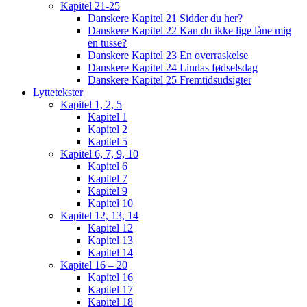
Kapitel 21-25
Danskere Kapitel 21 Sidder du her?
Danskere Kapitel 22 Kan du ikke lige låne mig
en tusse?
Danskere Kapitel 23 En overraskelse
Danskere Kapitel 24 Lindas fødselsdag
Danskere Kapitel 25 Fremtidsudsigter
Lyttetekster
Kapitel 1, 2, 5
Kapitel 1
Kapitel 2
Kapitel 5
Kapitel 6, 7, 9, 10
Kapitel 6
Kapitel 7
Kapitel 9
Kapitel 10
Kapitel 12, 13, 14
Kapitel 12
Kapitel 13
Kapitel 14
Kapitel 16 – 20
Kapitel 16
Kapitel 17
Kapitel 18