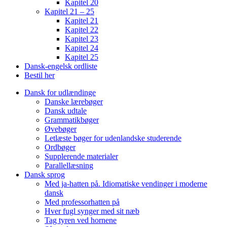
Kapitel 20
Kapitel 21 – 25
Kapitel 21
Kapitel 22
Kapitel 23
Kapitel 24
Kapitel 25
Dansk-engelsk ordliste
Bestil her
Dansk for udlændinge
Danske lærebøger
Dansk udtale
Grammatikbøger
Øvebøger
Letlæste bøger for udenlandske studerende
Ordbøger
Supplerende materialer
Parallellæsning
Dansk sprog
Med ja-hatten på. Idiomatiske vendinger i moderne
dansk
Med professorhatten på
Hver fugl synger med sit næb
Tag tyren ved hornene