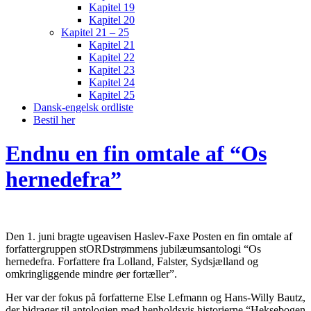
Kapitel 19
Kapitel 20
Kapitel 21 – 25
Kapitel 21
Kapitel 22
Kapitel 23
Kapitel 24
Kapitel 25
Dansk-engelsk ordliste
Bestil her
Endnu en fin omtale af “Os
hernedefra”
Den 1. juni bragte ugeavisen Haslev-Faxe Posten en fin omtale af
forfattergruppen stORDstrømmens jubilæumsantologi “Os
hernedefra. Forfattere fra Lolland, Falster, Sydsjælland og
omkringliggende mindre øer fortæller”.
Her var der fokus på forfatterne Else Lefmann og Hans-Willy Bautz,
der bidrager til antologien med henholdsvis historierne “Heksebogen