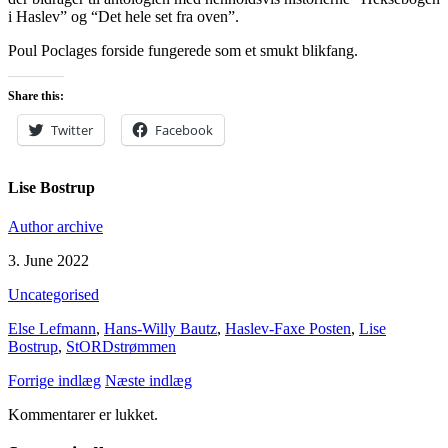
i Haslev” og “Det hele set fra oven”.
Poul Poclages forside fungerede som et smukt blikfang.
Share this:
Twitter
Facebook
Lise Bostrup
Author archive
3. June 2022
Uncategorised
Else Lefmann
,
Hans-Willy Bautz
,
Haslev-Faxe Posten
,
Lise
Bostrup
,
StORDstrømmen
Forrige indlæg
Næste indlæg
Kommentarer er lukket.