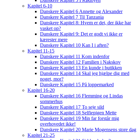
Danskere Kapitel 5 I Kødbyen
Kapitel 6-10
Danskere Kapitel 6 Annette og Alexander
Danskere Kapitel 7 Til Tanzania
Danskere Kapitel 8: Hvem er det, der ikke har
vasket op?
Danskere Kapitel 9: Det er godt vi ikke er
kærester mere
Danskere Kapitel 10 Kan I i aften?
Kapitel 11-15
Danskere Kapitel 11 Kom indenfor
Danskere Kapitel 12 Familien i Nakskov
Danskere Kapitel 13 En kunde i butikken
Danskere Kapitel 14 Skal jeg hjælpe dig med
noget, mor?
Danskere Kapitel 15 På loppemarked
Kapitel 16-20
Danskere Kapitel 16 Flemming og Lindas
sommerhus
Danskere Kapitel 17 To seje sild
Danskere Kapitel 18 Selfiepigen Mette
Danskere Kapitel 19 Min far forstår mig
overhovedet ikke!
Danskere Kapitel 20 Marie Mogensens store dag
Kapitel 21-25