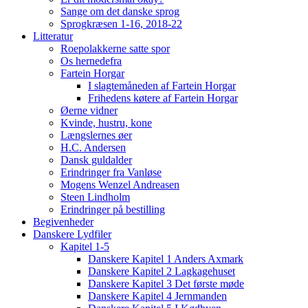
Sange om det danske sprog
Sprogkræsen 1-16, 2018-22
Litteratur
Roepolakkerne satte spor
Os hernedefra
Fartein Horgar
I slagtemåneden af Fartein Horgar
Frihedens køtere af Fartein Horgar
Øerne vidner
Kvinde, hustru, kone
Længslernes øer
H.C. Andersen
Dansk guldalder
Erindringer fra Vanløse
Mogens Wenzel Andreasen
Steen Lindholm
Erindringer på bestilling
Begivenheder
Danskere Lydfiler
Kapitel 1-5
Danskere Kapitel 1 Anders Axmark
Danskere Kapitel 2 Lagkagehuset
Danskere Kapitel 3 Det første møde
Danskere Kapitel 4 Jernmanden