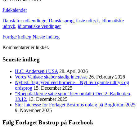
Julekalender
Dansk for udlændinge
,
Dansk sprog
,
faste udtryk
,
idiomatiske
udtryk
,
idiomatiske vendinger
Forrige indlæg
Næste indlæg
Kommentarer er lukket.
Seneste indlæg
H.C. Andersen i USA
28. April 2026
Vores Vanløse skaber stadig interesse
26. February 2026
Nyhed: Tag tyren ved hornene – Nyt liv i gamle udtryk og
ordsprog
15. December 2025
“Roepolakkerne satte spor” blev omtalt i Den 2. Radio den
13.12.
13. December 2025
Stor interesse for Forlaget Bostrups oplæg på Bogforum 2025
9. November 2025
Følg Forlaget Bostrup på Facebook