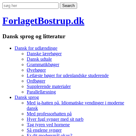
ForlagetBostrup.dk
Dansk sprog og litteratur
Dansk for udlændinge
Danske lærebøger
Dansk udtale
Grammatikbøger
Øvebøger
Letlæste bøger for udenlandske studerende
Ordbøger
Supplerende materialer
Parallellæsning
Dansk sprog
Med ja-hatten på. Idiomatiske vendinger i moderne
dansk
Med professorhatten på
Hver fugl synger med sit næb
Tag tyren ved hornene
Så englene synger
Er dit modersmål okay?