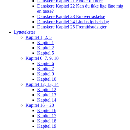
Danskere Kapitel 21 Sidder du her?
Danskere Kapitel 22 Kan du ikke lige låne mig
en tusse?
Danskere Kapitel 23 En overraskelse
Danskere Kapitel 24 Lindas fødselsdag
Danskere Kapitel 25 Fremtidsudsigter
Lyttetekster
Kapitel 1, 2, 5
Kapitel 1
Kapitel 2
Kapitel 5
Kapitel 6, 7, 9, 10
Kapitel 6
Kapitel 7
Kapitel 9
Kapitel 10
Kapitel 12, 13, 14
Kapitel 12
Kapitel 13
Kapitel 14
Kapitel 16 – 20
Kapitel 16
Kapitel 17
Kapitel 18
Kapitel 19