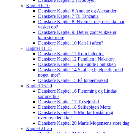
Danskere Kapitel 5 I Kødbyen
Kapitel 6-10
Danskere Kapitel 6 Annette og Alexander
Danskere Kapitel 7 Til Tanzania
Danskere Kapitel 8: Hvem er det, der ikke har
vasket op?
Danskere Kapitel 9: Det er godt vi ikke er
kærester mere
Danskere Kapitel 10 Kan I i aften?
Kapitel 11-15
Danskere Kapitel 11 Kom indenfor
Danskere Kapitel 12 Familien i Nakskov
Danskere Kapitel 13 En kunde i butikken
Danskere Kapitel 14 Skal jeg hjælpe dig med
noget, mor?
Danskere Kapitel 15 På loppemarked
Kapitel 16-20
Danskere Kapitel 16 Flemming og Lindas
sommerhus
Danskere Kapitel 17 To seje sild
Danskere Kapitel 18 Selfiepigen Mette
Danskere Kapitel 19 Min far forstår mig
overhovedet ikke!
Danskere Kapitel 20 Marie Mogensens store dag
Kapitel 21-25