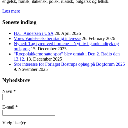
engelsk, fransk, italiensk, polsk, russisk, bulgarsk og lettisk.
Læs mere
Seneste indlæg
H.C. Andersen i USA
28. April 2026
Vores Vanløse skaber stadig interesse
26. February 2026
Nyhed: Tag tyren ved hornene – Nyt liv i gamle udtryk og
ordsprog
15. December 2025
“Roepolakkerne satte spor” blev omtalt i Den 2. Radio den
13.12.
13. December 2025
Stor interesse for Forlaget Bostrups oplæg på Bogforum 2025
9. November 2025
Nyhedsbrev
Navn
*
E-mail
*
Vælg liste(r):