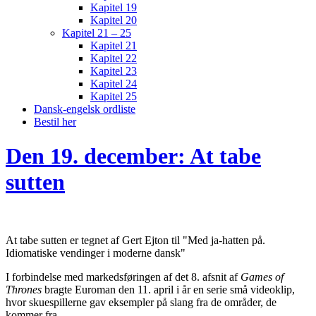
Kapitel 19
Kapitel 20
Kapitel 21 – 25
Kapitel 21
Kapitel 22
Kapitel 23
Kapitel 24
Kapitel 25
Dansk-engelsk ordliste
Bestil her
Den 19. december: At tabe
sutten
At tabe sutten er tegnet af Gert Ejton til "Med ja-hatten på.
Idiomatiske vendinger i moderne dansk"
I forbindelse med markedsføringen af det 8. afsnit af
Games of
Thrones
bragte Euroman den 11. april i år en serie små videoklip,
hvor skuespillerne gav eksempler på slang fra de områder, de
kommer fra.