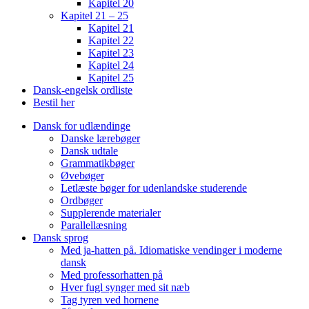
Kapitel 20
Kapitel 21 – 25
Kapitel 21
Kapitel 22
Kapitel 23
Kapitel 24
Kapitel 25
Dansk-engelsk ordliste
Bestil her
Dansk for udlændinge
Danske lærebøger
Dansk udtale
Grammatikbøger
Øvebøger
Letlæste bøger for udenlandske studerende
Ordbøger
Supplerende materialer
Parallellæsning
Dansk sprog
Med ja-hatten på. Idiomatiske vendinger i moderne
dansk
Med professorhatten på
Hver fugl synger med sit næb
Tag tyren ved hornene