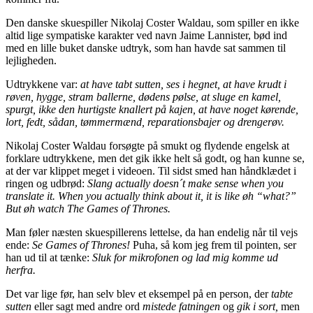
Den danske skuespiller Nikolaj Coster Waldau, som spiller en ikke
altid lige sympatiske karakter ved navn Jaime Lannister, bød ind
med en lille buket danske udtryk, som han havde sat sammen til
lejligheden.
Udtrykkene var:
at have tabt sutten, ses i hegnet, at have krudt i
røven, hygge, stram ballerne, dødens pølse, at sluge en kamel,
spurgt, ikke den hurtigste knallert på kajen, at have noget kørende,
lort, fedt, sådan, tømmermænd, reparationsbajer og drengerøv.
Nikolaj Coster Waldau forsøgte på smukt og flydende engelsk at
forklare udtrykkene, men det gik ikke helt så godt, og han kunne se,
at der var klippet meget i videoen. Til sidst smed han håndklædet i
ringen og udbrød:
Slang actually doesn´t make sense when you
translate it. When you actually think about it, it is like øh “what?”
But øh watch The Games of Thrones.
Man føler næsten skuespillerens lettelse, da han endelig når til vejs
ende:
Se Games of Thrones!
Puha, så kom jeg frem til pointen, ser
han ud til at tænke:
Sluk for mikrofonen og lad mig komme ud
herfra.
Det var lige før, han selv blev et eksempel på en person, der
tabte
sutten
eller sagt med andre ord
mistede fatningen
og
gik i sort,
men