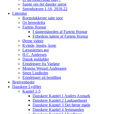
Sange om det danske sprog
Sprogkræsen 1-16, 2018-22
Litteratur
Roepolakkerne satte spor
Os hernedefra
Fartein Horgar
I slagtemåneden af Fartein Horgar
Frihedens køtere af Fartein Horgar
Øerne vidner
Kvinde, hustru, kone
Længslernes øer
H.C. Andersen
Dansk guldalder
Erindringer fra Vanløse
Mogens Wenzel Andreasen
Steen Lindholm
Erindringer på bestilling
Begivenheder
Danskere Lydfiler
Kapitel 1-5
Danskere Kapitel 1 Anders Axmark
Danskere Kapitel 2 Lagkagehuset
Danskere Kapitel 3 Det første møde
Danskere Kapitel 4 Jernmanden