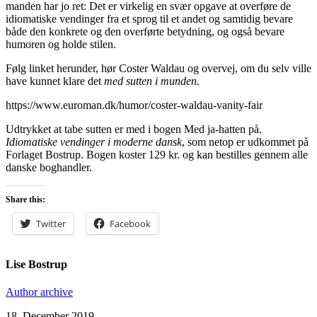
manden har jo ret: Det er virkelig en svær opgave at overføre de
idiomatiske vendinger fra et sprog til et andet og samtidig bevare
både den konkrete og den overførte betydning, og også bevare
humoren og holde stilen.
Følg linket herunder, hør Coster Waldau og overvej, om du selv ville
have kunnet klare det
med sutten i munden.
https://www.euroman.dk/humor/coster-waldau-vanity-fair
Udtrykket at tabe sutten er med i bogen Med ja-hatten på.
Idiomatiske vendinger i moderne dansk
, som netop er udkommet på
Forlaget Bostrup. Bogen koster 129 kr. og kan bestilles gennem alle
danske boghandler.
Share this:
Twitter
Facebook
Lise Bostrup
Author archive
18. December 2019