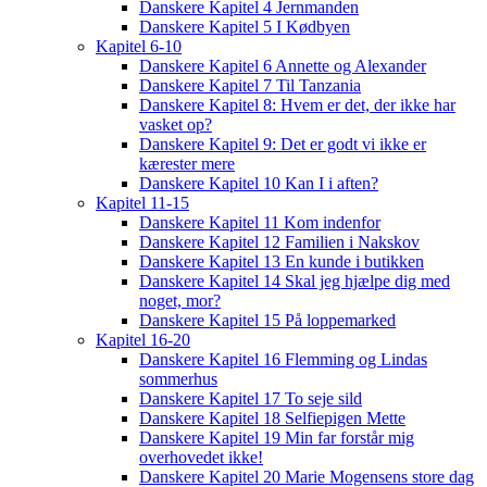
Danskere Kapitel 4 Jernmanden
Danskere Kapitel 5 I Kødbyen
Kapitel 6-10
Danskere Kapitel 6 Annette og Alexander
Danskere Kapitel 7 Til Tanzania
Danskere Kapitel 8: Hvem er det, der ikke har
vasket op?
Danskere Kapitel 9: Det er godt vi ikke er
kærester mere
Danskere Kapitel 10 Kan I i aften?
Kapitel 11-15
Danskere Kapitel 11 Kom indenfor
Danskere Kapitel 12 Familien i Nakskov
Danskere Kapitel 13 En kunde i butikken
Danskere Kapitel 14 Skal jeg hjælpe dig med
noget, mor?
Danskere Kapitel 15 På loppemarked
Kapitel 16-20
Danskere Kapitel 16 Flemming og Lindas
sommerhus
Danskere Kapitel 17 To seje sild
Danskere Kapitel 18 Selfiepigen Mette
Danskere Kapitel 19 Min far forstår mig
overhovedet ikke!
Danskere Kapitel 20 Marie Mogensens store dag