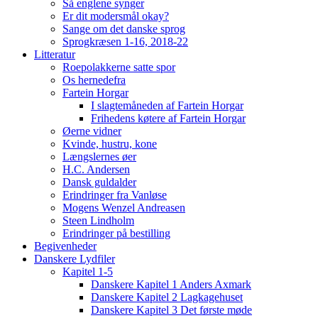
Så englene synger
Er dit modersmål okay?
Sange om det danske sprog
Sprogkræsen 1-16, 2018-22
Litteratur
Roepolakkerne satte spor
Os hernedefra
Fartein Horgar
I slagtemåneden af Fartein Horgar
Frihedens køtere af Fartein Horgar
Øerne vidner
Kvinde, hustru, kone
Længslernes øer
H.C. Andersen
Dansk guldalder
Erindringer fra Vanløse
Mogens Wenzel Andreasen
Steen Lindholm
Erindringer på bestilling
Begivenheder
Danskere Lydfiler
Kapitel 1-5
Danskere Kapitel 1 Anders Axmark
Danskere Kapitel 2 Lagkagehuset
Danskere Kapitel 3 Det første møde