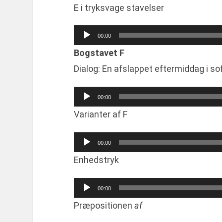
E i tryksvage stavelser
Audio
00:00
Player
Bogstavet F
Dialog: En afslappet eftermiddag i s
Audio
00:00
Player
Varianter af F
Audio
00:00
Player
Enhedstryk
Audio
00:00
Player
Præpositionen
af