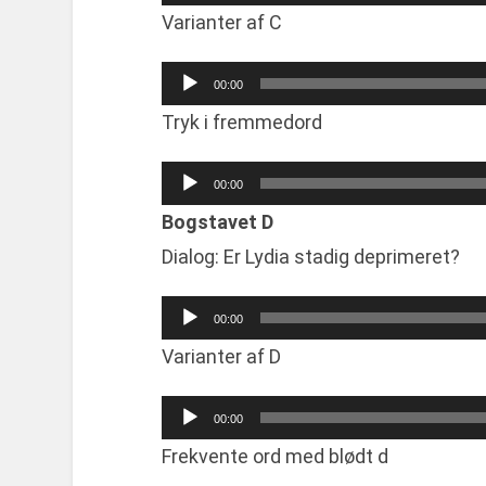
Varianter af C
Audio
00:00
Player
Tryk i fremmedord
Audio
00:00
Player
Bogstavet D
Dialog: Er Lydia stadig deprimeret?
Audio
00:00
Player
Varianter af D
Audio
00:00
Player
Frekvente ord med blødt d