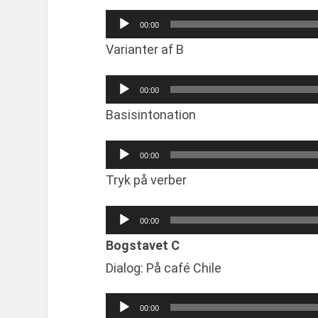
Audio
00:00
Player
Varianter af B
Audio
00:00
Player
Basisintonation
Audio
00:00
Player
Tryk på verber
Audio
00:00
Player
Bogstavet C
Dialog: På café Chile
Audio
00:00
Player