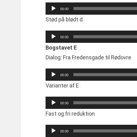
Audio
00:00
Player
Stød på blødt d
Audio
00:00
Player
Bogstavet E
Dialog: Fra Fredensgade til Rødovre
Audio
00:00
Player
Varianter af E
Audio
00:00
Player
Fast og fri reduktion
Audio
00:00
Player