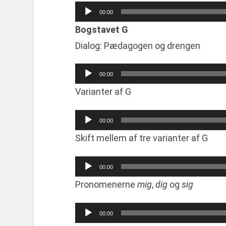
Audio
00:00
Player
Bogstavet G
Dialog: Pædagogen og drengen
Audio
00:00
Player
Varianter af G
Audio
00:00
Player
Skift mellem af tre varianter af G
Audio
00:00
Player
Pronomenerne
mig
,
dig
og
sig
Audio
00:00
Player