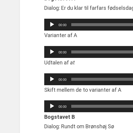
Dialog: Er du klar til farfars fødselsda
Audio
00:00
Player
Varianter af A
Audio
00:00
Player
Udtalen af
at
Audio
00:00
Player
Skift mellem de to varianter af A
Audio
00:00
Player
Bogstavet B
Dialog: Rundt om Brønshøj Sø