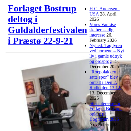
Forlaget Bostrup
H.C. Andersen i
USA
28. April
deltog i
2026
Vores Vanløse
Guldalderfestivalen
skaber stadig
interesse
26.
i Præstø 22-9-21
February 2026
Nyhed: Tag tyren
ved hornene – Nyt
liv i gamle udtryk
og ordsprog
15.
December 2025
“Roepolakkerne
satte spor” blev
omtalt i Den 2.
Radio den 13.12.
13. December
2025
Stor interesse for
Forlaget Bostrups
oplæg på
Bogforum 2025
9.
November 2025