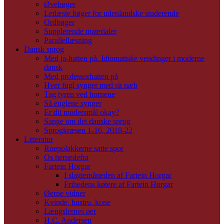
Øvebøger
Letlæste bøger for udenlandske studerende
Ordbøger
Supplerende materialer
Parallellæsning
Dansk sprog
Med ja-hatten på. Idiomatiske vendinger i moderne
dansk
Med professorhatten på
Hver fugl synger med sit næb
Tag tyren ved hornene
Så englene synger
Er dit modersmål okay?
Sange om det danske sprog
Sprogkræsen 1-16, 2018-22
Litteratur
Roepolakkerne satte spor
Os hernedefra
Fartein Horgar
I slagtemåneden af Fartein Horgar
Frihedens køtere af Fartein Horgar
Øerne vidner
Kvinde, hustru, kone
Længslernes øer
H.C. Andersen