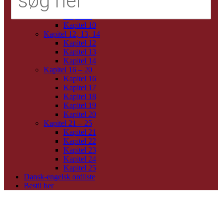
Kapitel 7
Kapitel 9
Kapitel 10
Kapitel 12, 13, 14
Kapitel 12
Kapitel 13
Kapitel 14
Kapitel 16 – 20
Kapitel 16
Kapitel 17
Kapitel 18
Kapitel 19
Kapitel 20
Kapitel 21 – 25
Kapitel 21
Kapitel 22
Kapitel 23
Kapitel 24
Kapitel 25
Dansk-engelsk ordliste
Bestil her
Seneste indlæg