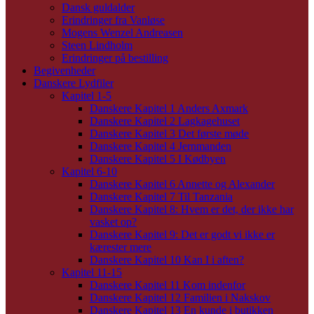
Dansk guldalder
Erindringer fra Vanløse
Mogens Wenzel Andreasen
Steen Lindholm
Erindringer på bestilling
Begivenheder
Danskere Lydfiler
Kapitel 1-5
Danskere Kapitel 1 Anders Axmark
Danskere Kapitel 2 Lagkagehuset
Danskere Kapitel 3 Det første møde
Danskere Kapitel 4 Jernmanden
Danskere Kapitel 5 I Kødbyen
Kapitel 6-10
Danskere Kapitel 6 Annette og Alexander
Danskere Kapitel 7 Til Tanzania
Danskere Kapitel 8: Hvem er det, der ikke har
vasket op?
Danskere Kapitel 9: Det er godt vi ikke er
kærester mere
Danskere Kapitel 10 Kan I i aften?
Kapitel 11-15
Danskere Kapitel 11 Kom indenfor
Danskere Kapitel 12 Familien i Nakskov
Danskere Kapitel 13 En kunde i butikken