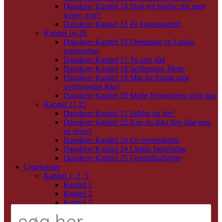
Danskere Kapitel 14 Skal jeg hjælpe dig med
noget, mor?
Danskere Kapitel 15 På loppemarked
Kapitel 16-20
Danskere Kapitel 16 Flemming og Lindas
sommerhus
Danskere Kapitel 17 To seje sild
Danskere Kapitel 18 Selfiepigen Mette
Danskere Kapitel 19 Min far forstår mig
overhovedet ikke!
Danskere Kapitel 20 Marie Mogensens store dag
Kapitel 21-25
Danskere Kapitel 21 Sidder du her?
Danskere Kapitel 22 Kan du ikke lige låne mig
en tusse?
Danskere Kapitel 23 En overraskelse
Danskere Kapitel 24 Lindas fødselsdag
Danskere Kapitel 25 Fremtidsudsigter
Lyttetekster
Kapitel 1, 2, 5
Kapitel 1
Kapitel 2
Kapitel 5
Kapitel 6, 7, 9, 10
Kapitel 6