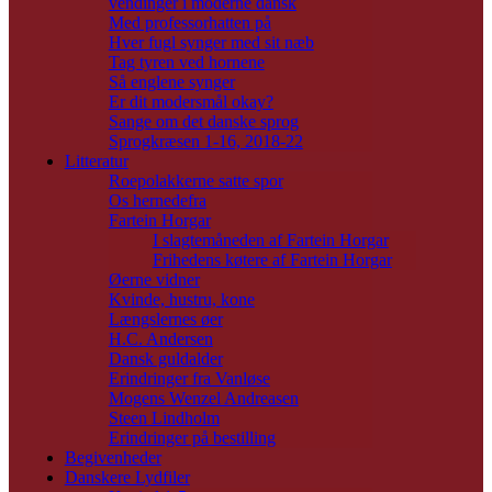
vendinger i moderne dansk
Med professorhatten på
Hver fugl synger med sit næb
Tag tyren ved hornene
Så englene synger
Er dit modersmål okay?
Sange om det danske sprog
Sprogkræsen 1-16, 2018-22
Litteratur
Roepolakkerne satte spor
Os hernedefra
Fartein Horgar
I slagtemåneden af Fartein Horgar
Frihedens køtere af Fartein Horgar
Øerne vidner
Kvinde, hustru, kone
Længslernes øer
H.C. Andersen
Dansk guldalder
Erindringer fra Vanløse
Mogens Wenzel Andreasen
Steen Lindholm
Erindringer på bestilling
Begivenheder
Danskere Lydfiler