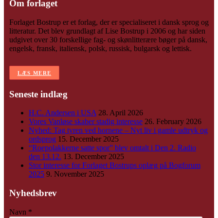
Om forlaget
Forlaget Bostrup er et forlag, der er specialiseret i dansk sprog og
litteratur. Det blev grundlagt af Lise Bostrup i 2006 og har siden
udgivet over 30 forskellige fag- og skønlitterære bøger på dansk,
engelsk, fransk, italiensk, polsk, russisk, bulgarsk og lettisk.
LÆS MERE
Seneste indlæg
H.C. Andersen i USA
28. April 2026
Vores Vanløse skaber stadig interesse
26. February 2026
Nyhed: Tag tyren ved hornene – Nyt liv i gamle udtryk og
ordsprog
15. December 2025
“Roepolakkerne satte spor” blev omtalt i Den 2. Radio
den 13.12.
13. December 2025
Stor interesse for Forlaget Bostrups oplæg på Bogforum
2025
9. November 2025
Nyhedsbrev
Navn
*