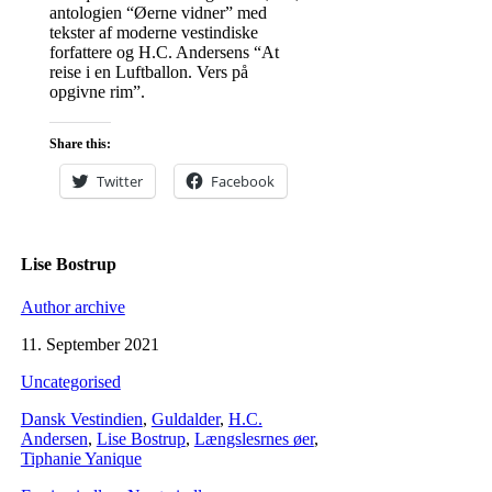
antologien “Øerne vidner” med
tekster af moderne vestindiske
forfattere og H.C. Andersens “At
reise i en Luftballon. Vers på
opgivne rim”.
Share this:
Twitter
Facebook
Lise Bostrup
Author archive
11. September 2021
Uncategorised
Dansk Vestindien
,
Guldalder
,
H.C.
Andersen
,
Lise Bostrup
,
Længslesrnes øer
,
Tiphanie Yanique