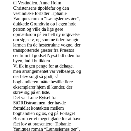
til Vestindien, Anne Holm
Christensens tipoldefar og den
vestindiske forfatter Tiphanie
Yaniques roman “Længslernes øer”,
dukkede Grundtvig op i egen høje
person og ville da lige gøre
opmærksom på en helt ny udgivelse
om sig selv, og somme tider trængte
larmen fra de hestetrukne vogne, der
transporterede gæster fra Præstøs
centrum til godset Nysø lidt uden for
byen, ind i butikken.
Vi fik ingen penge for at deltage,
men arrangementet var velbesøgt, og
der blev solgt så godt, så
boghandleren måtte bestille flere
eksemplarer hjem til kunder, der
skrev sig på en liste.
Det var Lone Rytsel fra
StORDstrømmen, der havde
formidlet kontakten mellem
boghandlen og os, og på Forlaget
Bostrup er vi meget glade for at have
fået lov at præsentere: Tiphanie
Yaniques roman “Længslernes øer”,