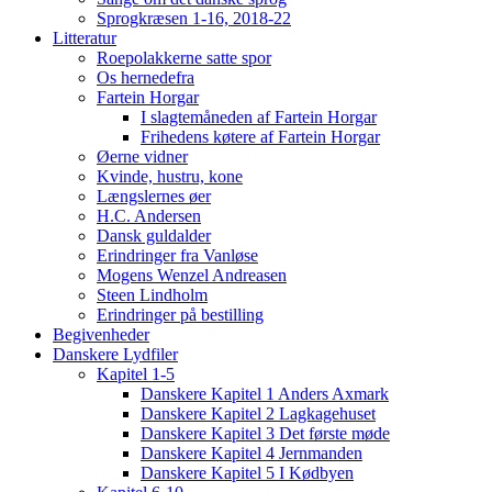
Sprogkræsen 1-16, 2018-22
Litteratur
Roepolakkerne satte spor
Os hernedefra
Fartein Horgar
I slagtemåneden af Fartein Horgar
Frihedens køtere af Fartein Horgar
Øerne vidner
Kvinde, hustru, kone
Længslernes øer
H.C. Andersen
Dansk guldalder
Erindringer fra Vanløse
Mogens Wenzel Andreasen
Steen Lindholm
Erindringer på bestilling
Begivenheder
Danskere Lydfiler
Kapitel 1-5
Danskere Kapitel 1 Anders Axmark
Danskere Kapitel 2 Lagkagehuset
Danskere Kapitel 3 Det første møde
Danskere Kapitel 4 Jernmanden
Danskere Kapitel 5 I Kødbyen