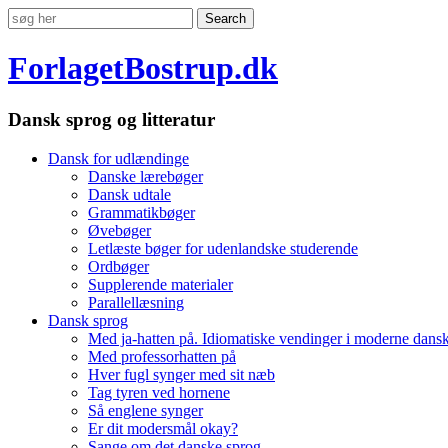
ForlagetBostrup.dk
Dansk sprog og litteratur
Dansk for udlændinge
Danske lærebøger
Dansk udtale
Grammatikbøger
Øvebøger
Letlæste bøger for udenlandske studerende
Ordbøger
Supplerende materialer
Parallellæsning
Dansk sprog
Med ja-hatten på. Idiomatiske vendinger i moderne dans
Med professorhatten på
Hver fugl synger med sit næb
Tag tyren ved hornene
Så englene synger
Er dit modersmål okay?
Sange om det danske sprog