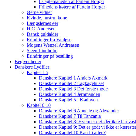
I slagtemåneden af Fartein Horgar
Frihedens køtere af Fartein Horgar
Øerne vidner
Kvinde, hustru, kone
Længslernes øer
H.C. Andersen
Dansk guldalder
Erindringer fra Vanløse
Mogens Wenzel Andreasen
Steen Lindholm
Erindringer på bestilling
Begivenheder
Danskere Lydfiler
Kapitel 1-5
Danskere Kapitel 1 Anders Axmark
Danskere Kapitel 2 Lagkagehuset
Danskere Kapitel 3 Det første møde
Danskere Kapitel 4 Jernmanden
Danskere Kapitel 5 I Kødbyen
Kapitel 6-10
Danskere Kapitel 6 Annette og Alexander
Danskere Kapitel 7 Til Tanzania
Danskere Kapitel 8: Hvem er det, der ikke har vas
Danskere Kapitel 9: Det er godt vi ikke er kæreste
Danskere Kapitel 10 Kan I i aften?