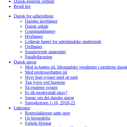
Dansk-engelsk ordliste
Bestil her
Dansk for udlændinge
Danske lærebøger
Dansk udtale
Grammatikbøger
Øvebøger
Letlæste bøger for udenlandske studerende
Ordbøger
Supplerende materialer
Parallellæsning
Dansk sprog
Med ja-hatten på. Idiomatiske vendinger i moderne dans
Med professorhatten på
Hver fugl synger med sit næb
Tag tyren ved hornene
Så englene synger
Er dit modersmål okay?
Sange om det danske sprog
Sprogkræsen 1-16, 2018-22
Litteratur
Roepolakkerne satte spor
Os hernedefra
Fartein Horgar