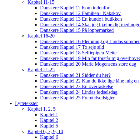
Kapitel 11-15
Danskere Kapitel 11 Kom indenfor
Danskere Kapitel 12 Familien i Nakskov
Danskere Kapitel 13 En kunde i butikken
Danskere Kapitel 14 Skal jeg hjælpe dig med noge
Danskere Kapitel 15 På loppemarked
Kapitel 16-20
Danskere Kapitel 16 Flemming og Lindas sommer
Danskere Kapitel 17 To seje sild
Danskere Kapitel 18 Selfiepigen Mette
Danskere Kapitel 19 Min far forstår mig overhoved
Danskere Kapitel 20 Marie Mogensens store dag
Kapitel 21-25
Danskere Kapitel 21 Sidder du her?
Danskere Kapitel 22 Kan du ikke lige låne mig en 
Danskere Kapitel 23 En overraskelse
Danskere Kapitel 24 Lindas fødselsdag
Danskere Kapitel 25 Fremtidsudsigter
Lyttetekster
Kapitel 1, 2, 5
Kapitel 1
Kapitel 2
Kapitel 5
Kapitel 6, 7, 9, 10
Kapitel 6