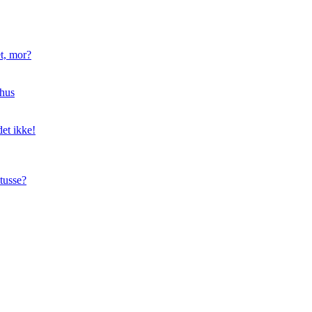
t, mor?
hus
et ikke!
tusse?