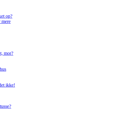
ket op?
r mere
t, mor?
hus
et ikke!
tusse?