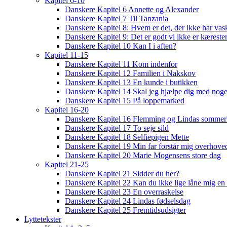
Kapitel 6-10
Danskere Kapitel 6 Annette og Alexander
Danskere Kapitel 7 Til Tanzania
Danskere Kapitel 8: Hvem er det, der ikke har vas
Danskere Kapitel 9: Det er godt vi ikke er kæreste
Danskere Kapitel 10 Kan I i aften?
Kapitel 11-15
Danskere Kapitel 11 Kom indenfor
Danskere Kapitel 12 Familien i Nakskov
Danskere Kapitel 13 En kunde i butikken
Danskere Kapitel 14 Skal jeg hjælpe dig med noge
Danskere Kapitel 15 På loppemarked
Kapitel 16-20
Danskere Kapitel 16 Flemming og Lindas sommer
Danskere Kapitel 17 To seje sild
Danskere Kapitel 18 Selfiepigen Mette
Danskere Kapitel 19 Min far forstår mig overhoved
Danskere Kapitel 20 Marie Mogensens store dag
Kapitel 21-25
Danskere Kapitel 21 Sidder du her?
Danskere Kapitel 22 Kan du ikke lige låne mig en 
Danskere Kapitel 23 En overraskelse
Danskere Kapitel 24 Lindas fødselsdag
Danskere Kapitel 25 Fremtidsudsigter
Lyttetekster