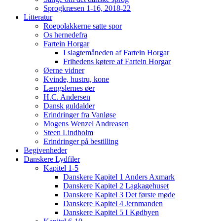
Sprogkræsen 1-16, 2018-22
Litteratur
Roepolakkerne satte spor
Os hernedefra
Fartein Horgar
I slagtemåneden af Fartein Horgar
Frihedens køtere af Fartein Horgar
Øerne vidner
Kvinde, hustru, kone
Længslernes øer
H.C. Andersen
Dansk guldalder
Erindringer fra Vanløse
Mogens Wenzel Andreasen
Steen Lindholm
Erindringer på bestilling
Begivenheder
Danskere Lydfiler
Kapitel 1-5
Danskere Kapitel 1 Anders Axmark
Danskere Kapitel 2 Lagkagehuset
Danskere Kapitel 3 Det første møde
Danskere Kapitel 4 Jernmanden
Danskere Kapitel 5 I Kødbyen