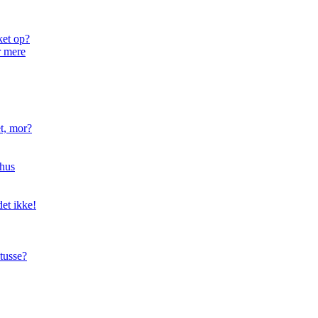
ket op?
r mere
t, mor?
hus
et ikke!
tusse?