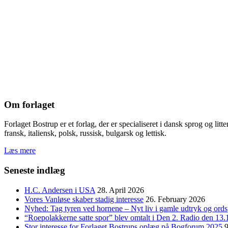
Om forlaget
Forlaget Bostrup er et forlag, der er specialiseret i dansk sprog og li
fransk, italiensk, polsk, russisk, bulgarsk og lettisk.
Læs mere
Seneste indlæg
H.C. Andersen i USA
28. April 2026
Vores Vanløse skaber stadig interesse
26. February 2026
Nyhed: Tag tyren ved hornene – Nyt liv i gamle udtryk og ord
“Roepolakkerne satte spor” blev omtalt i Den 2. Radio den 13.
Stor interesse for Forlaget Bostrups oplæg på Bogforum 2025