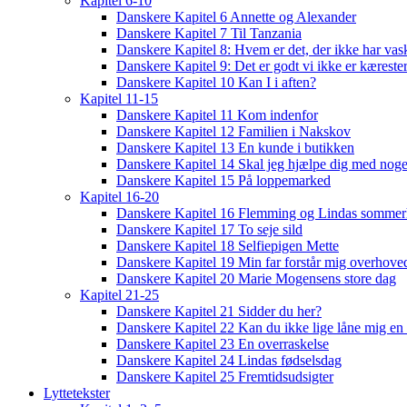
Kapitel 6-10
Danskere Kapitel 6 Annette og Alexander
Danskere Kapitel 7 Til Tanzania
Danskere Kapitel 8: Hvem er det, der ikke har vas
Danskere Kapitel 9: Det er godt vi ikke er kæreste
Danskere Kapitel 10 Kan I i aften?
Kapitel 11-15
Danskere Kapitel 11 Kom indenfor
Danskere Kapitel 12 Familien i Nakskov
Danskere Kapitel 13 En kunde i butikken
Danskere Kapitel 14 Skal jeg hjælpe dig med noge
Danskere Kapitel 15 På loppemarked
Kapitel 16-20
Danskere Kapitel 16 Flemming og Lindas sommer
Danskere Kapitel 17 To seje sild
Danskere Kapitel 18 Selfiepigen Mette
Danskere Kapitel 19 Min far forstår mig overhoved
Danskere Kapitel 20 Marie Mogensens store dag
Kapitel 21-25
Danskere Kapitel 21 Sidder du her?
Danskere Kapitel 22 Kan du ikke lige låne mig en 
Danskere Kapitel 23 En overraskelse
Danskere Kapitel 24 Lindas fødselsdag
Danskere Kapitel 25 Fremtidsudsigter
Lyttetekster