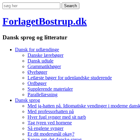
ForlagetBostrup.dk
Dansk sprog og litteratur
Dansk for udlændinge
Danske lærebøger
Dansk udtale
Grammatikbøger
Øvebøger
Letlæste bøger for udenlandske studerende
Ordbøger
Supplerende materialer
Parallellæsning
Dansk sprog
Med ja-hatten på. Idiomatiske vendinger i moderne dans
Med professorhatten på
Hver fugl synger med sit næb
Tag tyren ved hornene
Så englene synger
Er dit modersmål okay?
Sange om det danske sprog