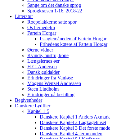
Sange om det danske sprog
Sprogkræsen 1-16, 2018-22
Litteratur
Roepolakkerne satte spor
Os hernedefra
Fartein Horgar
I slagtemåneden af Fartein Horgar
Frihedens køtere af Fartein Horgar
Øerne vidner
Kvinde, hustru, kone
Længslernes øer
H.C. Andersen
Dansk guldalder
Erindringer fra Vanløse
Mogens Wenzel Andreasen
Steen Lindholm
Erindringer på bestilling
Begivenheder
Danskere Lydfiler
Kapitel 1-5
Danskere Kapitel 1 Anders Axmark
Danskere Kapitel 2 Lagkagehuset
Danskere Kapitel 3 Det første møde
Danskere Kapitel 4 Jernmanden