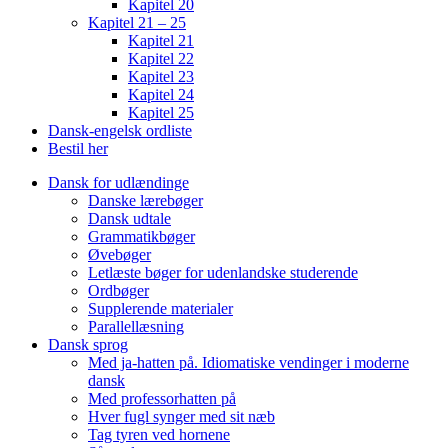
Kapitel 20
Kapitel 21 – 25
Kapitel 21
Kapitel 22
Kapitel 23
Kapitel 24
Kapitel 25
Dansk-engelsk ordliste
Bestil her
Dansk for udlændinge
Danske lærebøger
Dansk udtale
Grammatikbøger
Øvebøger
Letlæste bøger for udenlandske studerende
Ordbøger
Supplerende materialer
Parallellæsning
Dansk sprog
Med ja-hatten på. Idiomatiske vendinger i moderne
dansk
Med professorhatten på
Hver fugl synger med sit næb
Tag tyren ved hornene