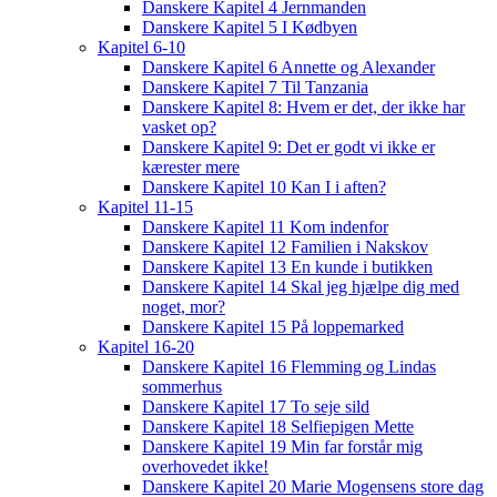
Danskere Kapitel 4 Jernmanden
Danskere Kapitel 5 I Kødbyen
Kapitel 6-10
Danskere Kapitel 6 Annette og Alexander
Danskere Kapitel 7 Til Tanzania
Danskere Kapitel 8: Hvem er det, der ikke har
vasket op?
Danskere Kapitel 9: Det er godt vi ikke er
kærester mere
Danskere Kapitel 10 Kan I i aften?
Kapitel 11-15
Danskere Kapitel 11 Kom indenfor
Danskere Kapitel 12 Familien i Nakskov
Danskere Kapitel 13 En kunde i butikken
Danskere Kapitel 14 Skal jeg hjælpe dig med
noget, mor?
Danskere Kapitel 15 På loppemarked
Kapitel 16-20
Danskere Kapitel 16 Flemming og Lindas
sommerhus
Danskere Kapitel 17 To seje sild
Danskere Kapitel 18 Selfiepigen Mette
Danskere Kapitel 19 Min far forstår mig
overhovedet ikke!
Danskere Kapitel 20 Marie Mogensens store dag