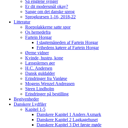
Så englene synger
Er dit modersmål okay?
Sange om det danske sprog
Sprogkræsen 1-16, 2018-22
Litteratur
Roepolakkerne satte spor
Os hernedefra
Fartein Horgar
I slagtemåneden af Fartein Horgar
Frihedens køtere af Fartein Horgar
Øerne vidner
Kvinde, hustru, kone
Længslernes øer
H.C. Andersen
Dansk guldalder
Erindringer fra Vanløse
Mogens Wenzel Andreasen
Steen Lindholm
Erindringer på bestilling
Begivenheder
Danskere Lydfiler
Kapitel 1-5
Danskere Kapitel 1 Anders Axmark
Danskere Kapitel 2 Lagkagehuset
Danskere Kapitel 3 Det første møde