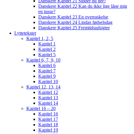
Danskere Kapitel 21 Sidder du her?
Danskere Kapitel 22 Kan du ikke lige låne mig
en tusse?
Danskere Kapitel 23 En overraskelse
Danskere Kapitel 24 Lindas fødselsdag
Danskere Kapitel 25 Fremtidsudsigter
Lyttetekster
Kapitel 1, 2, 5
Kapitel 1
Kapitel 2
Kapitel 5
Kapitel 6, 7, 9, 10
Kapitel 6
Kapitel 7
Kapitel 9
Kapitel 10
Kapitel 12, 13, 14
Kapitel 12
Kapitel 13
Kapitel 14
Kapitel 16 – 20
Kapitel 16
Kapitel 17
Kapitel 18
Kapitel 19