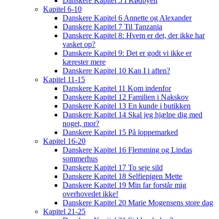
Danskere Kapitel 5 I Kødbyen
Kapitel 6-10
Danskere Kapitel 6 Annette og Alexander
Danskere Kapitel 7 Til Tanzania
Danskere Kapitel 8: Hvem er det, der ikke har
vasket op?
Danskere Kapitel 9: Det er godt vi ikke er
kærester mere
Danskere Kapitel 10 Kan I i aften?
Kapitel 11-15
Danskere Kapitel 11 Kom indenfor
Danskere Kapitel 12 Familien i Nakskov
Danskere Kapitel 13 En kunde i butikken
Danskere Kapitel 14 Skal jeg hjælpe dig med
noget, mor?
Danskere Kapitel 15 På loppemarked
Kapitel 16-20
Danskere Kapitel 16 Flemming og Lindas
sommerhus
Danskere Kapitel 17 To seje sild
Danskere Kapitel 18 Selfiepigen Mette
Danskere Kapitel 19 Min far forstår mig
overhovedet ikke!
Danskere Kapitel 20 Marie Mogensens store dag
Kapitel 21-25