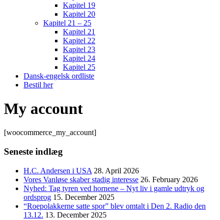
Kapitel 19
Kapitel 20
Kapitel 21 – 25
Kapitel 21
Kapitel 22
Kapitel 23
Kapitel 24
Kapitel 25
Dansk-engelsk ordliste
Bestil her
My account
[woocommerce_my_account]
Seneste indlæg
H.C. Andersen i USA
28. April 2026
Vores Vanløse skaber stadig interesse
26. February 2026
Nyhed: Tag tyren ved hornene – Nyt liv i gamle udtryk og
ordsprog
15. December 2025
“Roepolakkerne satte spor” blev omtalt i Den 2. Radio den
13.12.
13. December 2025