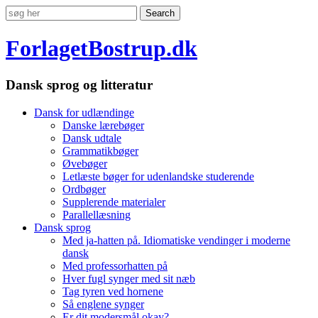
ForlagetBostrup.dk
Dansk sprog og litteratur
Dansk for udlændinge
Danske lærebøger
Dansk udtale
Grammatikbøger
Øvebøger
Letlæste bøger for udenlandske studerende
Ordbøger
Supplerende materialer
Parallellæsning
Dansk sprog
Med ja-hatten på. Idiomatiske vendinger i moderne
dansk
Med professorhatten på
Hver fugl synger med sit næb
Tag tyren ved hornene
Så englene synger
Er dit modersmål okay?