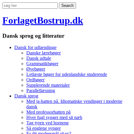
ForlagetBostrup.dk
Dansk sprog og litteratur
Dansk for udlændinge
Danske lærebøger
Dansk udtale
Grammatikbøger
Øvebøger
Letlæste bøger for udenlandske studerende
Ordbøger
Supplerende materialer
Parallellæsning
Dansk sprog
Med ja-hatten på. Idiomatiske vendinger i moderne
dansk
Med professorhatten på
Hver fugl synger med sit næb
Tag tyren ved hornene
Så englene synger
Er dit modersmål okay?