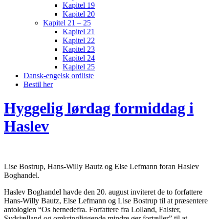
Kapitel 19
Kapitel 20
Kapitel 21 – 25
Kapitel 21
Kapitel 22
Kapitel 23
Kapitel 24
Kapitel 25
Dansk-engelsk ordliste
Bestil her
Hyggelig lørdag formiddag i
Haslev
Lise Bostrup, Hans-Willy Bautz og Else Lefmann foran Haslev
Boghandel.
Haslev Boghandel havde den 20. august inviteret de to forfattere
Hans-Willy Bautz, Else Lefmann og Lise Bostrup til at præsentere
antologien “Os hernedefra. Forfattere fra Lolland, Falster,
Sydsjælland og omkringliggende mindre øer fortæller” til at