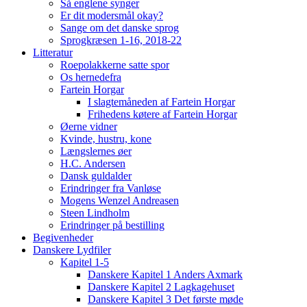
Så englene synger
Er dit modersmål okay?
Sange om det danske sprog
Sprogkræsen 1-16, 2018-22
Litteratur
Roepolakkerne satte spor
Os hernedefra
Fartein Horgar
I slagtemåneden af Fartein Horgar
Frihedens køtere af Fartein Horgar
Øerne vidner
Kvinde, hustru, kone
Længslernes øer
H.C. Andersen
Dansk guldalder
Erindringer fra Vanløse
Mogens Wenzel Andreasen
Steen Lindholm
Erindringer på bestilling
Begivenheder
Danskere Lydfiler
Kapitel 1-5
Danskere Kapitel 1 Anders Axmark
Danskere Kapitel 2 Lagkagehuset
Danskere Kapitel 3 Det første møde