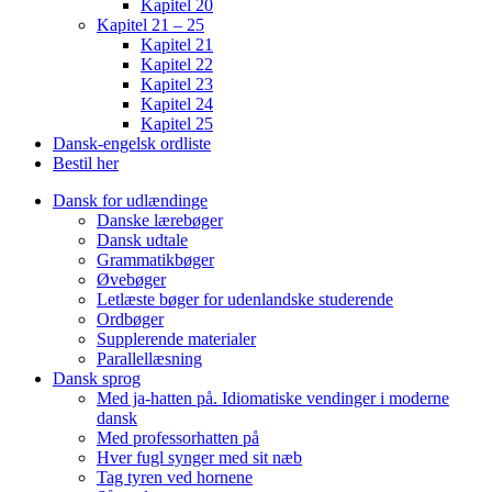
Kapitel 20
Kapitel 21 – 25
Kapitel 21
Kapitel 22
Kapitel 23
Kapitel 24
Kapitel 25
Dansk-engelsk ordliste
Bestil her
Dansk for udlændinge
Danske lærebøger
Dansk udtale
Grammatikbøger
Øvebøger
Letlæste bøger for udenlandske studerende
Ordbøger
Supplerende materialer
Parallellæsning
Dansk sprog
Med ja-hatten på. Idiomatiske vendinger i moderne
dansk
Med professorhatten på
Hver fugl synger med sit næb
Tag tyren ved hornene