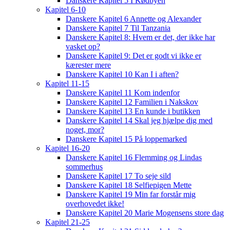
Danskere Kapitel 5 I Kødbyen
Kapitel 6-10
Danskere Kapitel 6 Annette og Alexander
Danskere Kapitel 7 Til Tanzania
Danskere Kapitel 8: Hvem er det, der ikke har
vasket op?
Danskere Kapitel 9: Det er godt vi ikke er
kærester mere
Danskere Kapitel 10 Kan I i aften?
Kapitel 11-15
Danskere Kapitel 11 Kom indenfor
Danskere Kapitel 12 Familien i Nakskov
Danskere Kapitel 13 En kunde i butikken
Danskere Kapitel 14 Skal jeg hjælpe dig med
noget, mor?
Danskere Kapitel 15 På loppemarked
Kapitel 16-20
Danskere Kapitel 16 Flemming og Lindas
sommerhus
Danskere Kapitel 17 To seje sild
Danskere Kapitel 18 Selfiepigen Mette
Danskere Kapitel 19 Min far forstår mig
overhovedet ikke!
Danskere Kapitel 20 Marie Mogensens store dag
Kapitel 21-25