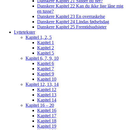
Danskere Kapitel 21 Sidder du her?
Danskere Kapitel 22 Kan du ikke lige låne mig
en tusse?
Danskere Kapitel 23 En overraskelse
Danskere Kapitel 24 Lindas fødselsdag
Danskere Kapitel 25 Fremtidsudsigter
Lyttetekster
Kapitel 1, 2, 5
Kapitel 1
Kapitel 2
Kapitel 5
Kapitel 6, 7, 9, 10
Kapitel 6
Kapitel 7
Kapitel 9
Kapitel 10
Kapitel 12, 13, 14
Kapitel 12
Kapitel 13
Kapitel 14
Kapitel 16 – 20
Kapitel 16
Kapitel 17
Kapitel 18
Kapitel 19