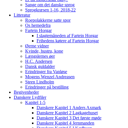
Sange om det danske sprog
Sprogkræsen 1-16, 2018-22
Litteratur
Roepolakkerne satte spor
Os hernedefra
Fartein Horgar
I slagtemåneden af Fartein Horgar
Frihedens køtere af Fartein Horgar
Øerne vidner
Kvinde, hustru, kone
Længslernes øer
H.C. Andersen
Dansk guldalder
Erindringer fra Vanløse
Mogens Wenzel Andreasen
Steen Lindholm
Erindringer på bestilling
Begivenheder
Danskere Lydfiler
Kapitel 1-5
Danskere Kapitel 1 Anders Axmark
Danskere Kapitel 2 Lagkagehuset
Danskere Kapitel 3 Det første møde
Danskere Kapitel 4 Jernmanden