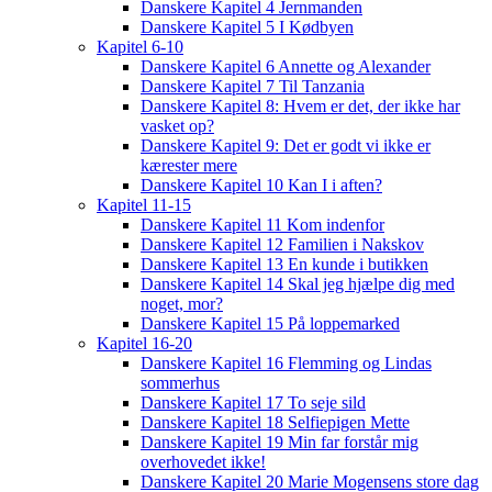
Danskere Kapitel 4 Jernmanden
Danskere Kapitel 5 I Kødbyen
Kapitel 6-10
Danskere Kapitel 6 Annette og Alexander
Danskere Kapitel 7 Til Tanzania
Danskere Kapitel 8: Hvem er det, der ikke har
vasket op?
Danskere Kapitel 9: Det er godt vi ikke er
kærester mere
Danskere Kapitel 10 Kan I i aften?
Kapitel 11-15
Danskere Kapitel 11 Kom indenfor
Danskere Kapitel 12 Familien i Nakskov
Danskere Kapitel 13 En kunde i butikken
Danskere Kapitel 14 Skal jeg hjælpe dig med
noget, mor?
Danskere Kapitel 15 På loppemarked
Kapitel 16-20
Danskere Kapitel 16 Flemming og Lindas
sommerhus
Danskere Kapitel 17 To seje sild
Danskere Kapitel 18 Selfiepigen Mette
Danskere Kapitel 19 Min far forstår mig
overhovedet ikke!
Danskere Kapitel 20 Marie Mogensens store dag