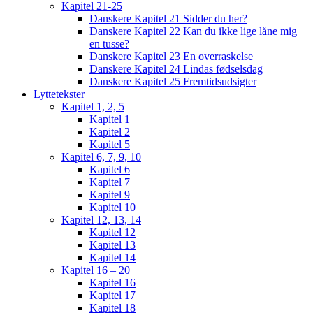
Kapitel 21-25
Danskere Kapitel 21 Sidder du her?
Danskere Kapitel 22 Kan du ikke lige låne mig
en tusse?
Danskere Kapitel 23 En overraskelse
Danskere Kapitel 24 Lindas fødselsdag
Danskere Kapitel 25 Fremtidsudsigter
Lyttetekster
Kapitel 1, 2, 5
Kapitel 1
Kapitel 2
Kapitel 5
Kapitel 6, 7, 9, 10
Kapitel 6
Kapitel 7
Kapitel 9
Kapitel 10
Kapitel 12, 13, 14
Kapitel 12
Kapitel 13
Kapitel 14
Kapitel 16 – 20
Kapitel 16
Kapitel 17
Kapitel 18