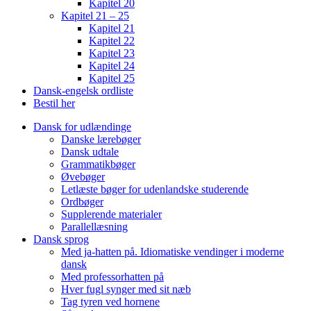
Kapitel 20
Kapitel 21 – 25
Kapitel 21
Kapitel 22
Kapitel 23
Kapitel 24
Kapitel 25
Dansk-engelsk ordliste
Bestil her
Dansk for udlændinge
Danske lærebøger
Dansk udtale
Grammatikbøger
Øvebøger
Letlæste bøger for udenlandske studerende
Ordbøger
Supplerende materialer
Parallellæsning
Dansk sprog
Med ja-hatten på. Idiomatiske vendinger i moderne
dansk
Med professorhatten på
Hver fugl synger med sit næb
Tag tyren ved hornene