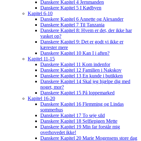
Danskere Kapitel 4 Jernmanden
Danskere Kapitel 5 I Kødbyen
Kapitel 6-10
Danskere Kapitel 6 Annette og Alexander
Danskere Kapitel 7 Til Tanzania
Danskere Kapitel 8: Hvem er det, der ikke har
vasket op?
Danskere Kapitel 9: Det er godt vi ikke er
kærester mere
Danskere Kapitel 10 Kan I i aften?
Kapitel 11-15
Danskere Kapitel 11 Kom indenfor
Danskere Kapitel 12 Familien i Nakskov
Danskere Kapitel 13 En kunde i butikken
Danskere Kapitel 14 Skal jeg hjælpe dig med
noget, mor?
Danskere Kapitel 15 På loppemarked
Kapitel 16-20
Danskere Kapitel 16 Flemming og Lindas
sommerhus
Danskere Kapitel 17 To seje sild
Danskere Kapitel 18 Selfiepigen Mette
Danskere Kapitel 19 Min far forstår mig
overhovedet ikke!
Danskere Kapitel 20 Marie Mogensens store dag