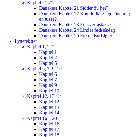
Kapitel 21-25
Danskere Kapitel 21 Sidder du her?
Danskere Kapitel 22 Kan du ikke lige låne mig
en tusse?
Danskere Kapitel 23 En overraskelse
Danskere Kapitel 24 Lindas fødselsdag
Danskere Kapitel 25 Fremtidsudsigter
Lyttetekster
Kapitel 1, 2, 5
Kapitel 1
Kapitel 2
Kapitel 5
Kapitel 6, 7, 9, 10
Kapitel 6
Kapitel 7
Kapitel 9
Kapitel 10
Kapitel 12, 13, 14
Kapitel 12
Kapitel 13
Kapitel 14
Kapitel 16 – 20
Kapitel 16
Kapitel 17
Kapitel 18