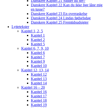
Danskere Kapitel 21 Sidder du her?
Danskere Kapitel 22 Kan du ikke lige låne mig
en tusse?
Danskere Kapitel 23 En overraskelse
Danskere Kapitel 24 Lindas fødselsdag
Danskere Kapitel 25 Fremtidsudsigter
Lyttetekster
Kapitel 1, 2, 5
Kapitel 1
Kapitel 2
Kapitel 5
Kapitel 6, 7, 9, 10
Kapitel 6
Kapitel 7
Kapitel 9
Kapitel 10
Kapitel 12, 13, 14
Kapitel 12
Kapitel 13
Kapitel 14
Kapitel 16 – 20
Kapitel 16
Kapitel 17
Kapitel 18
Kapitel 19