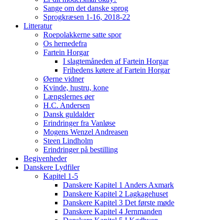
Sange om det danske sprog
Sprogkræsen 1-16, 2018-22
Litteratur
Roepolakkerne satte spor
Os hernedefra
Fartein Horgar
I slagtemåneden af Fartein Horgar
Frihedens køtere af Fartein Horgar
Øerne vidner
Kvinde, hustru, kone
Længslernes øer
H.C. Andersen
Dansk guldalder
Erindringer fra Vanløse
Mogens Wenzel Andreasen
Steen Lindholm
Erindringer på bestilling
Begivenheder
Danskere Lydfiler
Kapitel 1-5
Danskere Kapitel 1 Anders Axmark
Danskere Kapitel 2 Lagkagehuset
Danskere Kapitel 3 Det første møde
Danskere Kapitel 4 Jernmanden