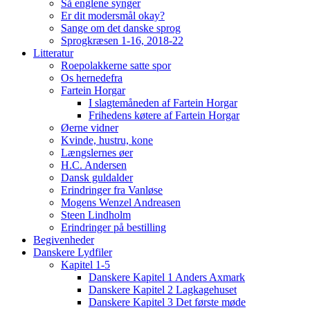
Så englene synger
Er dit modersmål okay?
Sange om det danske sprog
Sprogkræsen 1-16, 2018-22
Litteratur
Roepolakkerne satte spor
Os hernedefra
Fartein Horgar
I slagtemåneden af Fartein Horgar
Frihedens køtere af Fartein Horgar
Øerne vidner
Kvinde, hustru, kone
Længslernes øer
H.C. Andersen
Dansk guldalder
Erindringer fra Vanløse
Mogens Wenzel Andreasen
Steen Lindholm
Erindringer på bestilling
Begivenheder
Danskere Lydfiler
Kapitel 1-5
Danskere Kapitel 1 Anders Axmark
Danskere Kapitel 2 Lagkagehuset
Danskere Kapitel 3 Det første møde