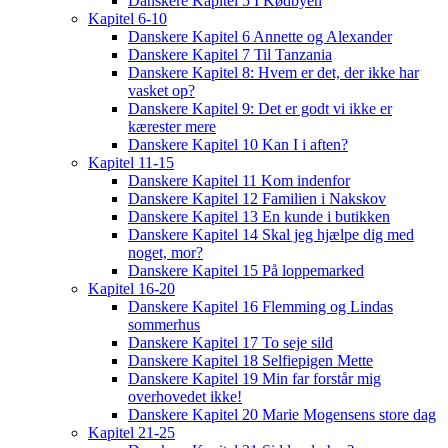
Danskere Kapitel 5 I Kødbyen
Kapitel 6-10
Danskere Kapitel 6 Annette og Alexander
Danskere Kapitel 7 Til Tanzania
Danskere Kapitel 8: Hvem er det, der ikke har
vasket op?
Danskere Kapitel 9: Det er godt vi ikke er
kærester mere
Danskere Kapitel 10 Kan I i aften?
Kapitel 11-15
Danskere Kapitel 11 Kom indenfor
Danskere Kapitel 12 Familien i Nakskov
Danskere Kapitel 13 En kunde i butikken
Danskere Kapitel 14 Skal jeg hjælpe dig med
noget, mor?
Danskere Kapitel 15 På loppemarked
Kapitel 16-20
Danskere Kapitel 16 Flemming og Lindas
sommerhus
Danskere Kapitel 17 To seje sild
Danskere Kapitel 18 Selfiepigen Mette
Danskere Kapitel 19 Min far forstår mig
overhovedet ikke!
Danskere Kapitel 20 Marie Mogensens store dag
Kapitel 21-25