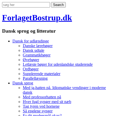
ForlagetBostrup.dk
Dansk sprog og litteratur
Dansk for udlændinge
Danske lærebøger
Dansk udtale
Grammatikbøger
Øvebøger
Letlæste bøger for udenlandske studerende
Ordbøger
Supplerende materialer
Parallellæsning
Dansk sprog
Med ja-hatten på. Idiomatiske vendinger i moderne
dansk
Med professorhatten på
Hver fugl synger med sit næb
Tag tyren ved hornene
Så englene synger
Er dit modersmål okay?