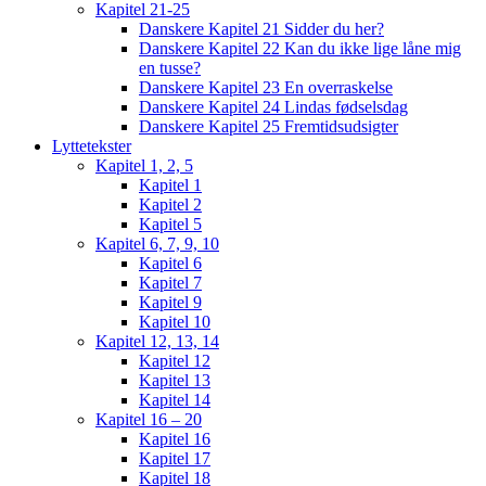
Kapitel 21-25
Danskere Kapitel 21 Sidder du her?
Danskere Kapitel 22 Kan du ikke lige låne mig
en tusse?
Danskere Kapitel 23 En overraskelse
Danskere Kapitel 24 Lindas fødselsdag
Danskere Kapitel 25 Fremtidsudsigter
Lyttetekster
Kapitel 1, 2, 5
Kapitel 1
Kapitel 2
Kapitel 5
Kapitel 6, 7, 9, 10
Kapitel 6
Kapitel 7
Kapitel 9
Kapitel 10
Kapitel 12, 13, 14
Kapitel 12
Kapitel 13
Kapitel 14
Kapitel 16 – 20
Kapitel 16
Kapitel 17
Kapitel 18