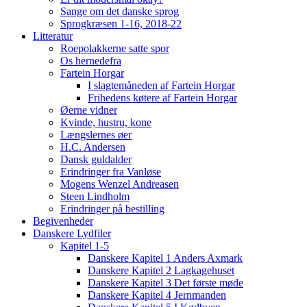
Sange om det danske sprog
Sprogkræsen 1-16, 2018-22
Litteratur
Roepolakkerne satte spor
Os hernedefra
Fartein Horgar
I slagtemåneden af Fartein Horgar
Frihedens køtere af Fartein Horgar
Øerne vidner
Kvinde, hustru, kone
Længslernes øer
H.C. Andersen
Dansk guldalder
Erindringer fra Vanløse
Mogens Wenzel Andreasen
Steen Lindholm
Erindringer på bestilling
Begivenheder
Danskere Lydfiler
Kapitel 1-5
Danskere Kapitel 1 Anders Axmark
Danskere Kapitel 2 Lagkagehuset
Danskere Kapitel 3 Det første møde
Danskere Kapitel 4 Jernmanden