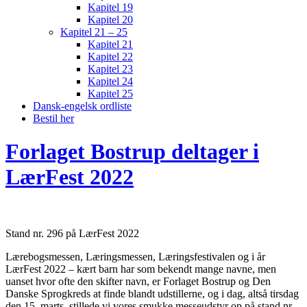
Kapitel 19
Kapitel 20
Kapitel 21 – 25
Kapitel 21
Kapitel 22
Kapitel 23
Kapitel 24
Kapitel 25
Dansk-engelsk ordliste
Bestil her
Forlaget Bostrup deltager i
LærFest 2022
Stand nr. 296 på LærFest 2022
Lærebogsmessen, Læringsmessen, Læringsfestivalen og i år
LærFest 2022 – kært barn har som bekendt mange navne, men
uanset hvor ofte den skifter navn, er Forlaget Bostrup og Den
Danske Sprogkreds at finde blandt udstillerne, og i dag, altså tirsdag
den 15. marts, stillede vi vores smukke messeudstyr op på stand nr.