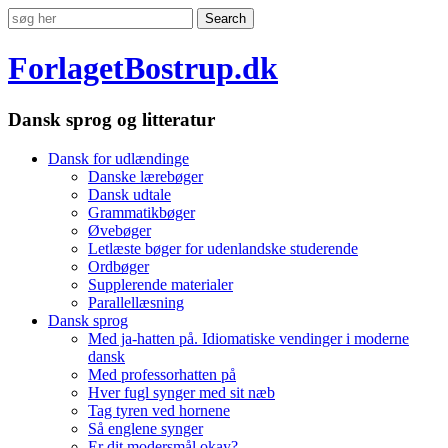
ForlagetBostrup.dk
Dansk sprog og litteratur
Dansk for udlændinge
Danske lærebøger
Dansk udtale
Grammatikbøger
Øvebøger
Letlæste bøger for udenlandske studerende
Ordbøger
Supplerende materialer
Parallellæsning
Dansk sprog
Med ja-hatten på. Idiomatiske vendinger i moderne
dansk
Med professorhatten på
Hver fugl synger med sit næb
Tag tyren ved hornene
Så englene synger
Er dit modersmål okay?