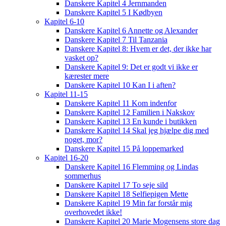
Danskere Kapitel 4 Jernmanden
Danskere Kapitel 5 I Kødbyen
Kapitel 6-10
Danskere Kapitel 6 Annette og Alexander
Danskere Kapitel 7 Til Tanzania
Danskere Kapitel 8: Hvem er det, der ikke har
vasket op?
Danskere Kapitel 9: Det er godt vi ikke er
kærester mere
Danskere Kapitel 10 Kan I i aften?
Kapitel 11-15
Danskere Kapitel 11 Kom indenfor
Danskere Kapitel 12 Familien i Nakskov
Danskere Kapitel 13 En kunde i butikken
Danskere Kapitel 14 Skal jeg hjælpe dig med
noget, mor?
Danskere Kapitel 15 På loppemarked
Kapitel 16-20
Danskere Kapitel 16 Flemming og Lindas
sommerhus
Danskere Kapitel 17 To seje sild
Danskere Kapitel 18 Selfiepigen Mette
Danskere Kapitel 19 Min far forstår mig
overhovedet ikke!
Danskere Kapitel 20 Marie Mogensens store dag