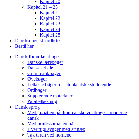
Kapitel 20
Kapitel 21 – 25
Kapitel 21
Kapitel 22
Kapitel 23
Kapitel 24
Kapitel 25
Dansk-engelsk ordliste
Bestil her
Dansk for udlændinge
Danske lærebøger
Dansk udtale
Grammatikbøger
Øvebøger
Letlæste bøger for udenlandske studerende
Ordbøger
Supplerende materialer
Parallellæsning
Dansk sprog
Med ja-hatten på. Idiomatiske vendinger i moderne
dansk
Med professorhatten på
Hver fugl synger med sit næb
Tag tyren ved hornene