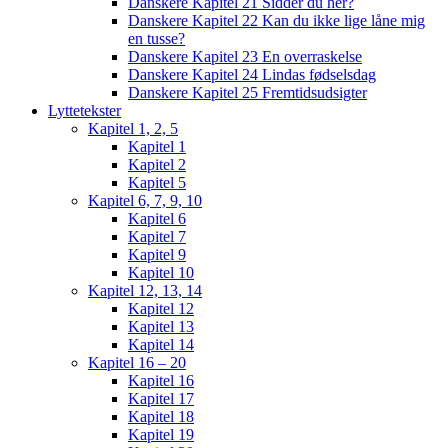
Danskere Kapitel 21 Sidder du her?
Danskere Kapitel 22 Kan du ikke lige låne mig
en tusse?
Danskere Kapitel 23 En overraskelse
Danskere Kapitel 24 Lindas fødselsdag
Danskere Kapitel 25 Fremtidsudsigter
Lyttetekster
Kapitel 1, 2, 5
Kapitel 1
Kapitel 2
Kapitel 5
Kapitel 6, 7, 9, 10
Kapitel 6
Kapitel 7
Kapitel 9
Kapitel 10
Kapitel 12, 13, 14
Kapitel 12
Kapitel 13
Kapitel 14
Kapitel 16 – 20
Kapitel 16
Kapitel 17
Kapitel 18
Kapitel 19