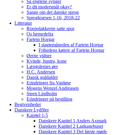
Så englene synger
Er dit modersmål okay?
Sange om det danske sprog
Sprogkræsen 1-16, 2018-22
Litteratur
Roepolakkerne satte spor
Os hernedefra
Fartein Horgar
I slagtemåneden af Fartein Horgar
Frihedens køtere af Fartein Horgar
Øerne vidner
Kvinde, hustru, kone
Længslernes øer
H.C. Andersen
Dansk guldalder
Erindringer fra Vanløse
Mogens Wenzel Andreasen
Steen Lindholm
Erindringer på bestilling
Begivenheder
Danskere Lydfiler
Kapitel 1-5
Danskere Kapitel 1 Anders Axmark
Danskere Kapitel 2 Lagkagehuset
Danskere Kapitel 3 Det første møde