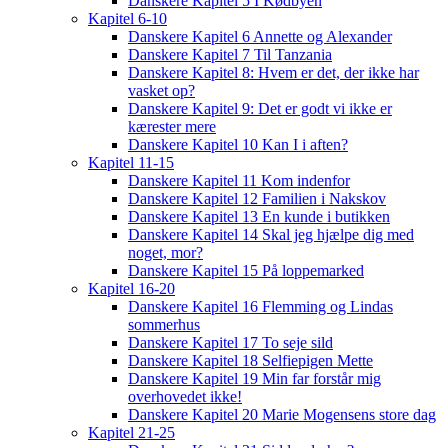
Danskere Kapitel 5 I Kødbyen
Kapitel 6-10
Danskere Kapitel 6 Annette og Alexander
Danskere Kapitel 7 Til Tanzania
Danskere Kapitel 8: Hvem er det, der ikke har
vasket op?
Danskere Kapitel 9: Det er godt vi ikke er
kærester mere
Danskere Kapitel 10 Kan I i aften?
Kapitel 11-15
Danskere Kapitel 11 Kom indenfor
Danskere Kapitel 12 Familien i Nakskov
Danskere Kapitel 13 En kunde i butikken
Danskere Kapitel 14 Skal jeg hjælpe dig med
noget, mor?
Danskere Kapitel 15 På loppemarked
Kapitel 16-20
Danskere Kapitel 16 Flemming og Lindas
sommerhus
Danskere Kapitel 17 To seje sild
Danskere Kapitel 18 Selfiepigen Mette
Danskere Kapitel 19 Min far forstår mig
overhovedet ikke!
Danskere Kapitel 20 Marie Mogensens store dag
Kapitel 21-25