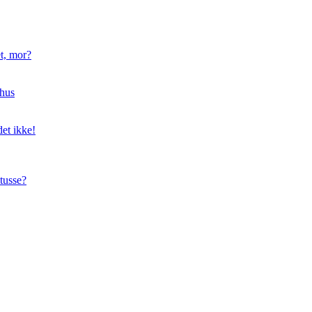
t, mor?
hus
et ikke!
tusse?