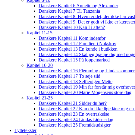
Kapitel 6-10
Danskere Kapitel 6 Annette og Alexander
Danskere Kapitel 7 Til Tanzania
Danskere Kapitel 8: Hvem er det, der ikke har vas
Danskere Kapitel 9: Det er godt vi ikke er kæreste
Danskere Kapitel 10 Kan I i aften?
Kapitel 11-15
Danskere Kapitel 11 Kom indenfor
Danskere Kapitel 12 Familien i Nakskov
Danskere Kapitel 13 En kunde i butikken
Danskere Kapitel 14 Skal jeg hjælpe dig med noge
Danskere Kapitel 15 På loppemarked
Kapitel 16-20
Danskere Kapitel 16 Flemming og Lindas sommer
Danskere Kapitel 17 To seje sild
Danskere Kapitel 18 Selfiepigen Mette
Danskere Kapitel 19 Min far forstår mig overhoved
Danskere Kapitel 20 Marie Mogensens store dag
Kapitel 21-25
Danskere Kapitel 21 Sidder du her?
Danskere Kapitel 22 Kan du ikke lige låne mig en 
Danskere Kapitel 23 En overraskelse
Danskere Kapitel 24 Lindas fødselsdag
Danskere Kapitel 25 Fremtidsudsigter
Lyttetekster