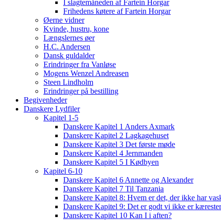
I slagtemåneden af Fartein Horgar
Frihedens køtere af Fartein Horgar
Øerne vidner
Kvinde, hustru, kone
Længslernes øer
H.C. Andersen
Dansk guldalder
Erindringer fra Vanløse
Mogens Wenzel Andreasen
Steen Lindholm
Erindringer på bestilling
Begivenheder
Danskere Lydfiler
Kapitel 1-5
Danskere Kapitel 1 Anders Axmark
Danskere Kapitel 2 Lagkagehuset
Danskere Kapitel 3 Det første møde
Danskere Kapitel 4 Jernmanden
Danskere Kapitel 5 I Kødbyen
Kapitel 6-10
Danskere Kapitel 6 Annette og Alexander
Danskere Kapitel 7 Til Tanzania
Danskere Kapitel 8: Hvem er det, der ikke har vas
Danskere Kapitel 9: Det er godt vi ikke er kæreste
Danskere Kapitel 10 Kan I i aften?