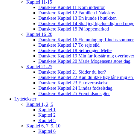
Kapitel 11-15
Danskere Kapitel 11 Kom indenfor
Danskere Kapitel 12 Familien i Nakskov
Danskere Kapitel 13 En kunde i butikken
Danskere Kapitel 14 Skal jeg hjælpe dig med noge
Danskere Kapitel 15 På loppemarked
Kapitel 16-20
Danskere Kapitel 16 Flemming og Lindas sommer
Danskere Kapitel 17 To seje sild
Danskere Kapitel 18 Selfiepigen Mette
Danskere Kapitel 19 Min far forstår mig overhoved
Danskere Kapitel 20 Marie Mogensens store dag
Kapitel 21-25
Danskere Kapitel 21 Sidder du her?
Danskere Kapitel 22 Kan du ikke lige låne mig en 
Danskere Kapitel 23 En overraskelse
Danskere Kapitel 24 Lindas fødselsdag
Danskere Kapitel 25 Fremtidsudsigter
Lyttetekster
Kapitel 1, 2, 5
Kapitel 1
Kapitel 2
Kapitel 5
Kapitel 6, 7, 9, 10
Kapitel 6