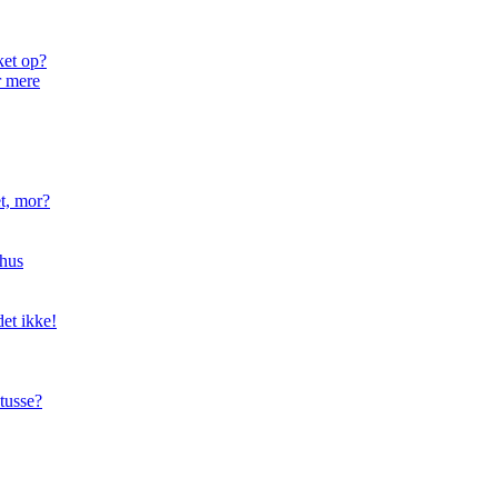
ket op?
r mere
t, mor?
hus
et ikke!
tusse?