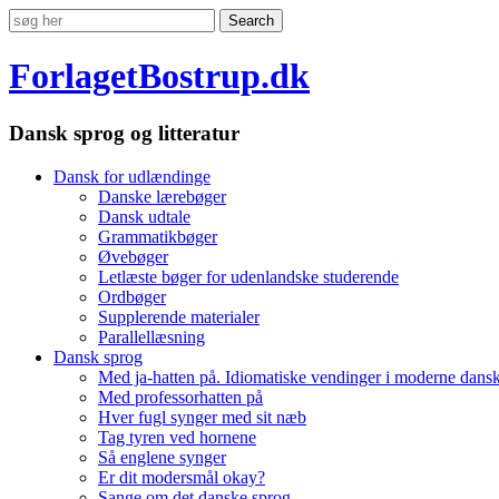
ForlagetBostrup.dk
Dansk sprog og litteratur
Dansk for udlændinge
Danske lærebøger
Dansk udtale
Grammatikbøger
Øvebøger
Letlæste bøger for udenlandske studerende
Ordbøger
Supplerende materialer
Parallellæsning
Dansk sprog
Med ja-hatten på. Idiomatiske vendinger i moderne dans
Med professorhatten på
Hver fugl synger med sit næb
Tag tyren ved hornene
Så englene synger
Er dit modersmål okay?
Sange om det danske sprog