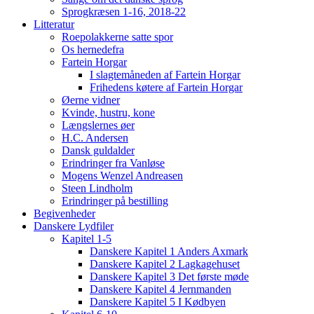
Sprogkræsen 1-16, 2018-22
Litteratur
Roepolakkerne satte spor
Os hernedefra
Fartein Horgar
I slagtemåneden af Fartein Horgar
Frihedens køtere af Fartein Horgar
Øerne vidner
Kvinde, hustru, kone
Længslernes øer
H.C. Andersen
Dansk guldalder
Erindringer fra Vanløse
Mogens Wenzel Andreasen
Steen Lindholm
Erindringer på bestilling
Begivenheder
Danskere Lydfiler
Kapitel 1-5
Danskere Kapitel 1 Anders Axmark
Danskere Kapitel 2 Lagkagehuset
Danskere Kapitel 3 Det første møde
Danskere Kapitel 4 Jernmanden
Danskere Kapitel 5 I Kødbyen