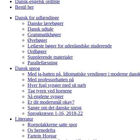
Dansk-engelsk ordliste
Bestil her
Dansk for udlændinge
Danske lærebøger
Dansk udtale
Grammatikbøger
Øvebøger
Letlæste bøger for udenlandske studerende
Ordbøger
Supplerende materialer
Parallellæsning
Dansk sprog
Med ja-hatten på. Idiomatiske vendinger i moderne dans
Med professorhatten på
Hver fugl synger med sit næb
Tag tyren ved hornene
Så englene synger
Er dit modersmål okay?
Sange om det danske sprog
Sprogkræsen 1-16, 2018-22
Litteratur
Roepolakkerne satte spor
Os hernedefra
Fartein Horgar