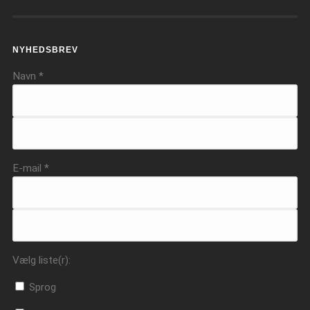
NYHEDSBREV
Navn
*
E-mail
*
Vælg liste(r):
Sprog