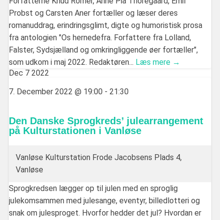
Forfatterne Knud Romer, Anne Pia Thoregaard, Emil
Probst og Carsten Aner fortæller og læser deres
romanuddrag, erindringsglimt, digte og humoristisk prosa
fra antologien "Os hernedefra. Forfattere fra Lolland,
Falster, Sydsjælland og omkringliggende øer fortæller",
som udkom i maj 2022. Redaktøren...
Læs mere →
Dec
7
2022
7. December 2022 @ 19:00
-
21:30
Den Danske Sprogkreds’ julearrangement
på Kulturstationen i Vanløse
Vanløse Kulturstation
Frode Jacobsens Plads 4,
Vanløse
Sprogkredsen lægger op til julen med en sproglig
julekomsammen med julesange, eventyr, billedlotteri og
snak om julesproget. Hvorfor hedder det jul? Hvordan er