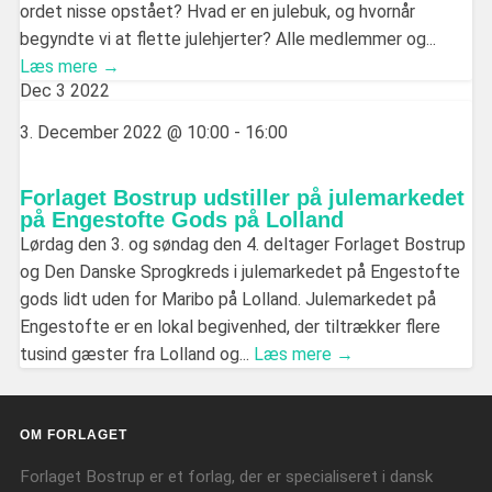
ordet nisse opstået? Hvad er en julebuk, og hvornår
begyndte vi at flette julehjerter? Alle medlemmer og...
Læs mere →
Dec
3
2022
3. December 2022 @ 10:00
-
16:00
Forlaget Bostrup udstiller på julemarkedet
på Engestofte Gods på Lolland
Lørdag den 3. og søndag den 4. deltager Forlaget Bostrup
og Den Danske Sprogkreds i julemarkedet på Engestofte
gods lidt uden for Maribo på Lolland. Julemarkedet på
Engestofte er en lokal begivenhed, der tiltrækker flere
tusind gæster fra Lolland og...
Læs mere →
OM FORLAGET
Forlaget Bostrup er et forlag, der er specialiseret i dansk