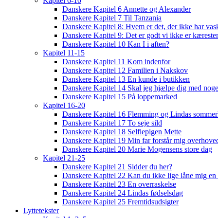
Kapitel 6-10
Danskere Kapitel 6 Annette og Alexander
Danskere Kapitel 7 Til Tanzania
Danskere Kapitel 8: Hvem er det, der ikke har vas
Danskere Kapitel 9: Det er godt vi ikke er kæreste
Danskere Kapitel 10 Kan I i aften?
Kapitel 11-15
Danskere Kapitel 11 Kom indenfor
Danskere Kapitel 12 Familien i Nakskov
Danskere Kapitel 13 En kunde i butikken
Danskere Kapitel 14 Skal jeg hjælpe dig med noge
Danskere Kapitel 15 På loppemarked
Kapitel 16-20
Danskere Kapitel 16 Flemming og Lindas sommer
Danskere Kapitel 17 To seje sild
Danskere Kapitel 18 Selfiepigen Mette
Danskere Kapitel 19 Min far forstår mig overhoved
Danskere Kapitel 20 Marie Mogensens store dag
Kapitel 21-25
Danskere Kapitel 21 Sidder du her?
Danskere Kapitel 22 Kan du ikke lige låne mig en 
Danskere Kapitel 23 En overraskelse
Danskere Kapitel 24 Lindas fødselsdag
Danskere Kapitel 25 Fremtidsudsigter
Lyttetekster