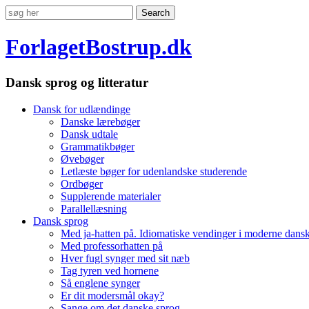
ForlagetBostrup.dk
Dansk sprog og litteratur
Dansk for udlændinge
Danske lærebøger
Dansk udtale
Grammatikbøger
Øvebøger
Letlæste bøger for udenlandske studerende
Ordbøger
Supplerende materialer
Parallellæsning
Dansk sprog
Med ja-hatten på. Idiomatiske vendinger i moderne dans
Med professorhatten på
Hver fugl synger med sit næb
Tag tyren ved hornene
Så englene synger
Er dit modersmål okay?
Sange om det danske sprog