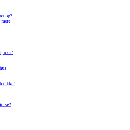
ket op?
r mere
t, mor?
hus
et ikke!
tusse?