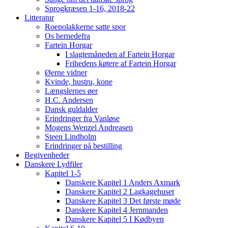
Sprogkræsen 1-16, 2018-22
Litteratur
Roepolakkerne satte spor
Os hernedefra
Fartein Horgar
I slagtemåneden af Fartein Horgar
Frihedens køtere af Fartein Horgar
Øerne vidner
Kvinde, hustru, kone
Længslernes øer
H.C. Andersen
Dansk guldalder
Erindringer fra Vanløse
Mogens Wenzel Andreasen
Steen Lindholm
Erindringer på bestilling
Begivenheder
Danskere Lydfiler
Kapitel 1-5
Danskere Kapitel 1 Anders Axmark
Danskere Kapitel 2 Lagkagehuset
Danskere Kapitel 3 Det første møde
Danskere Kapitel 4 Jernmanden
Danskere Kapitel 5 I Kødbyen