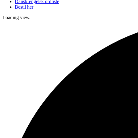
Dansk-engelsk ordliste
Bestil her
Loading view.