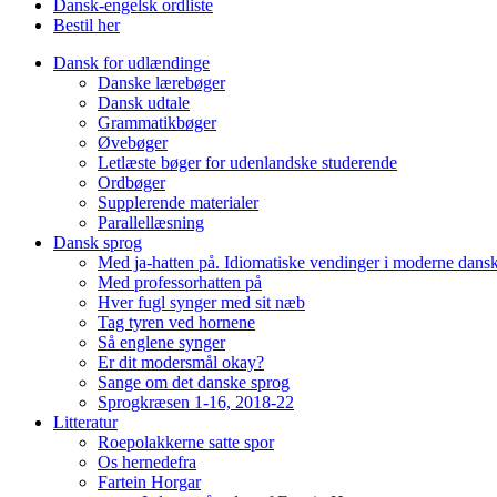
Dansk-engelsk ordliste
Bestil her
Dansk for udlændinge
Danske lærebøger
Dansk udtale
Grammatikbøger
Øvebøger
Letlæste bøger for udenlandske studerende
Ordbøger
Supplerende materialer
Parallellæsning
Dansk sprog
Med ja-hatten på. Idiomatiske vendinger i moderne dans
Med professorhatten på
Hver fugl synger med sit næb
Tag tyren ved hornene
Så englene synger
Er dit modersmål okay?
Sange om det danske sprog
Sprogkræsen 1-16, 2018-22
Litteratur
Roepolakkerne satte spor
Os hernedefra
Fartein Horgar