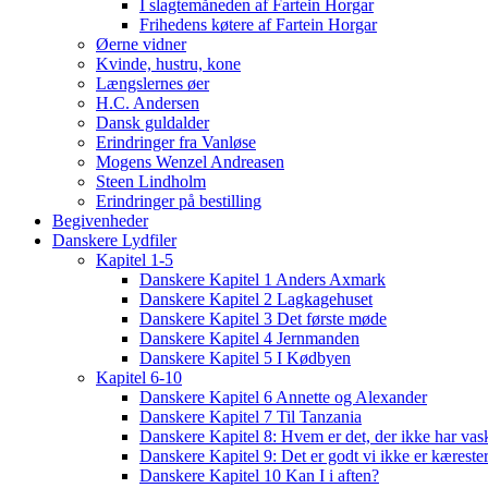
I slagtemåneden af Fartein Horgar
Frihedens køtere af Fartein Horgar
Øerne vidner
Kvinde, hustru, kone
Længslernes øer
H.C. Andersen
Dansk guldalder
Erindringer fra Vanløse
Mogens Wenzel Andreasen
Steen Lindholm
Erindringer på bestilling
Begivenheder
Danskere Lydfiler
Kapitel 1-5
Danskere Kapitel 1 Anders Axmark
Danskere Kapitel 2 Lagkagehuset
Danskere Kapitel 3 Det første møde
Danskere Kapitel 4 Jernmanden
Danskere Kapitel 5 I Kødbyen
Kapitel 6-10
Danskere Kapitel 6 Annette og Alexander
Danskere Kapitel 7 Til Tanzania
Danskere Kapitel 8: Hvem er det, der ikke har vas
Danskere Kapitel 9: Det er godt vi ikke er kæreste
Danskere Kapitel 10 Kan I i aften?