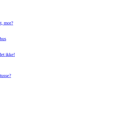
t, mor?
hus
et ikke!
tusse?