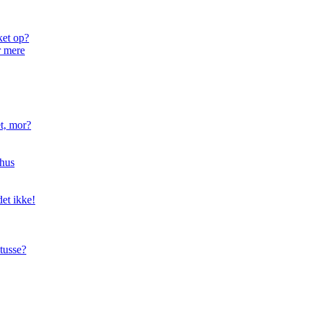
ket op?
r mere
t, mor?
hus
et ikke!
tusse?