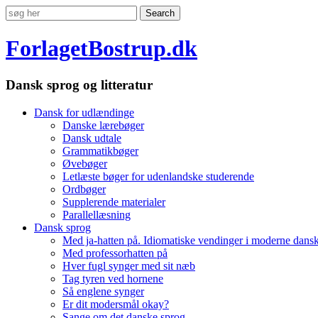
ForlagetBostrup.dk
Dansk sprog og litteratur
Dansk for udlændinge
Danske lærebøger
Dansk udtale
Grammatikbøger
Øvebøger
Letlæste bøger for udenlandske studerende
Ordbøger
Supplerende materialer
Parallellæsning
Dansk sprog
Med ja-hatten på. Idiomatiske vendinger i moderne dans
Med professorhatten på
Hver fugl synger med sit næb
Tag tyren ved hornene
Så englene synger
Er dit modersmål okay?
Sange om det danske sprog