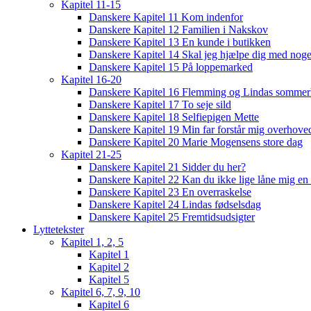
Kapitel 11-15
Danskere Kapitel 11 Kom indenfor
Danskere Kapitel 12 Familien i Nakskov
Danskere Kapitel 13 En kunde i butikken
Danskere Kapitel 14 Skal jeg hjælpe dig med noge
Danskere Kapitel 15 På loppemarked
Kapitel 16-20
Danskere Kapitel 16 Flemming og Lindas sommer
Danskere Kapitel 17 To seje sild
Danskere Kapitel 18 Selfiepigen Mette
Danskere Kapitel 19 Min far forstår mig overhoved
Danskere Kapitel 20 Marie Mogensens store dag
Kapitel 21-25
Danskere Kapitel 21 Sidder du her?
Danskere Kapitel 22 Kan du ikke lige låne mig en 
Danskere Kapitel 23 En overraskelse
Danskere Kapitel 24 Lindas fødselsdag
Danskere Kapitel 25 Fremtidsudsigter
Lyttetekster
Kapitel 1, 2, 5
Kapitel 1
Kapitel 2
Kapitel 5
Kapitel 6, 7, 9, 10
Kapitel 6