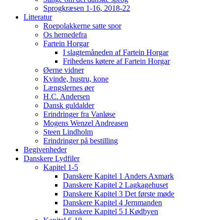
Sprogkræsen 1-16, 2018-22
Litteratur
Roepolakkerne satte spor
Os hernedefra
Fartein Horgar
I slagtemåneden af Fartein Horgar
Frihedens køtere af Fartein Horgar
Øerne vidner
Kvinde, hustru, kone
Længslernes øer
H.C. Andersen
Dansk guldalder
Erindringer fra Vanløse
Mogens Wenzel Andreasen
Steen Lindholm
Erindringer på bestilling
Begivenheder
Danskere Lydfiler
Kapitel 1-5
Danskere Kapitel 1 Anders Axmark
Danskere Kapitel 2 Lagkagehuset
Danskere Kapitel 3 Det første møde
Danskere Kapitel 4 Jernmanden
Danskere Kapitel 5 I Kødbyen