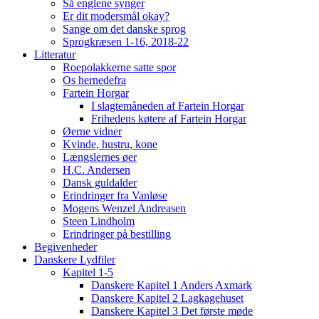
Så englene synger
Er dit modersmål okay?
Sange om det danske sprog
Sprogkræsen 1-16, 2018-22
Litteratur
Roepolakkerne satte spor
Os hernedefra
Fartein Horgar
I slagtemåneden af Fartein Horgar
Frihedens køtere af Fartein Horgar
Øerne vidner
Kvinde, hustru, kone
Længslernes øer
H.C. Andersen
Dansk guldalder
Erindringer fra Vanløse
Mogens Wenzel Andreasen
Steen Lindholm
Erindringer på bestilling
Begivenheder
Danskere Lydfiler
Kapitel 1-5
Danskere Kapitel 1 Anders Axmark
Danskere Kapitel 2 Lagkagehuset
Danskere Kapitel 3 Det første møde