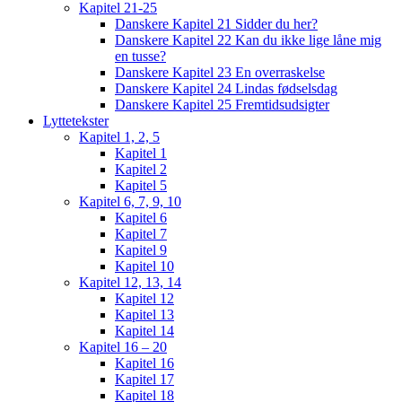
Kapitel 21-25
Danskere Kapitel 21 Sidder du her?
Danskere Kapitel 22 Kan du ikke lige låne mig
en tusse?
Danskere Kapitel 23 En overraskelse
Danskere Kapitel 24 Lindas fødselsdag
Danskere Kapitel 25 Fremtidsudsigter
Lyttetekster
Kapitel 1, 2, 5
Kapitel 1
Kapitel 2
Kapitel 5
Kapitel 6, 7, 9, 10
Kapitel 6
Kapitel 7
Kapitel 9
Kapitel 10
Kapitel 12, 13, 14
Kapitel 12
Kapitel 13
Kapitel 14
Kapitel 16 – 20
Kapitel 16
Kapitel 17
Kapitel 18