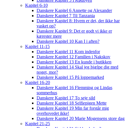
Danskere Kapitel 5 I Kødbyen
Kapitel 6-10
Danskere Kapitel 6 Annette og Alexander
Danskere Kapitel 7 Til Tanzania
Danskere Kapitel 8: Hvem er det, der ikke har
vasket op?
Danskere Kapitel 9: Det er godt vi ikke er
kærester mere
Danskere Kapitel 10 Kan I i aften?
Kapitel 11-15
Danskere Kapitel 11 Kom indenfor
Danskere Kapitel 12 Familien i Nakskov
Danskere Kapitel 13 En kunde i butikken
Danskere Kapitel 14 Skal jeg hjælpe dig med
noget, mor?
Danskere Kapitel 15 På loppemarked
Kapitel 16-20
Danskere Kapitel 16 Flemming og Lindas
sommerhus
Danskere Kapitel 17 To seje sild
Danskere Kapitel 18 Selfiepigen Mette
Danskere Kapitel 19 Min far forstår mig
overhovedet ikke!
Danskere Kapitel 20 Marie Mogensens store dag
Kapitel 21-25