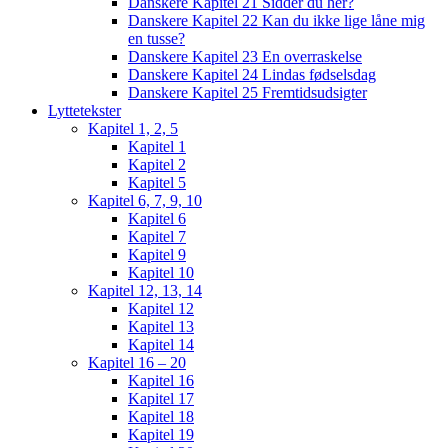
Danskere Kapitel 21 Sidder du her?
Danskere Kapitel 22 Kan du ikke lige låne mig
en tusse?
Danskere Kapitel 23 En overraskelse
Danskere Kapitel 24 Lindas fødselsdag
Danskere Kapitel 25 Fremtidsudsigter
Lyttetekster
Kapitel 1, 2, 5
Kapitel 1
Kapitel 2
Kapitel 5
Kapitel 6, 7, 9, 10
Kapitel 6
Kapitel 7
Kapitel 9
Kapitel 10
Kapitel 12, 13, 14
Kapitel 12
Kapitel 13
Kapitel 14
Kapitel 16 – 20
Kapitel 16
Kapitel 17
Kapitel 18
Kapitel 19