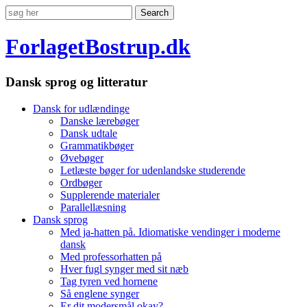
ForlagetBostrup.dk
Dansk sprog og litteratur
Dansk for udlændinge
Danske lærebøger
Dansk udtale
Grammatikbøger
Øvebøger
Letlæste bøger for udenlandske studerende
Ordbøger
Supplerende materialer
Parallellæsning
Dansk sprog
Med ja-hatten på. Idiomatiske vendinger i moderne
dansk
Med professorhatten på
Hver fugl synger med sit næb
Tag tyren ved hornene
Så englene synger
Er dit modersmål okay?