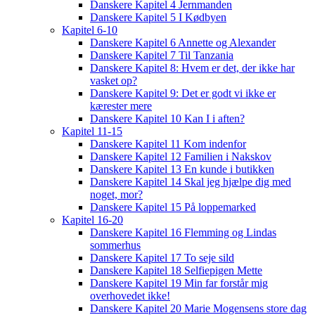
Danskere Kapitel 4 Jernmanden
Danskere Kapitel 5 I Kødbyen
Kapitel 6-10
Danskere Kapitel 6 Annette og Alexander
Danskere Kapitel 7 Til Tanzania
Danskere Kapitel 8: Hvem er det, der ikke har
vasket op?
Danskere Kapitel 9: Det er godt vi ikke er
kærester mere
Danskere Kapitel 10 Kan I i aften?
Kapitel 11-15
Danskere Kapitel 11 Kom indenfor
Danskere Kapitel 12 Familien i Nakskov
Danskere Kapitel 13 En kunde i butikken
Danskere Kapitel 14 Skal jeg hjælpe dig med
noget, mor?
Danskere Kapitel 15 På loppemarked
Kapitel 16-20
Danskere Kapitel 16 Flemming og Lindas
sommerhus
Danskere Kapitel 17 To seje sild
Danskere Kapitel 18 Selfiepigen Mette
Danskere Kapitel 19 Min far forstår mig
overhovedet ikke!
Danskere Kapitel 20 Marie Mogensens store dag