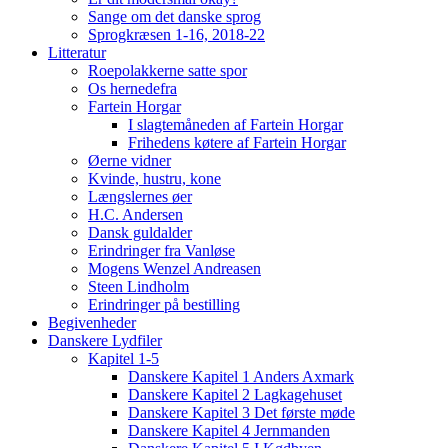
Sange om det danske sprog
Sprogkræsen 1-16, 2018-22
Litteratur
Roepolakkerne satte spor
Os hernedefra
Fartein Horgar
I slagtemåneden af Fartein Horgar
Frihedens køtere af Fartein Horgar
Øerne vidner
Kvinde, hustru, kone
Længslernes øer
H.C. Andersen
Dansk guldalder
Erindringer fra Vanløse
Mogens Wenzel Andreasen
Steen Lindholm
Erindringer på bestilling
Begivenheder
Danskere Lydfiler
Kapitel 1-5
Danskere Kapitel 1 Anders Axmark
Danskere Kapitel 2 Lagkagehuset
Danskere Kapitel 3 Det første møde
Danskere Kapitel 4 Jernmanden