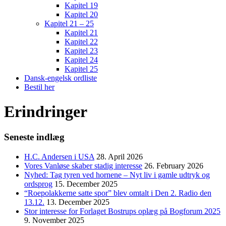
Kapitel 19
Kapitel 20
Kapitel 21 – 25
Kapitel 21
Kapitel 22
Kapitel 23
Kapitel 24
Kapitel 25
Dansk-engelsk ordliste
Bestil her
Erindringer
Seneste indlæg
H.C. Andersen i USA
28. April 2026
Vores Vanløse skaber stadig interesse
26. February 2026
Nyhed: Tag tyren ved hornene – Nyt liv i gamle udtryk og
ordsprog
15. December 2025
“Roepolakkerne satte spor” blev omtalt i Den 2. Radio den
13.12.
13. December 2025
Stor interesse for Forlaget Bostrups oplæg på Bogforum 2025
9. November 2025