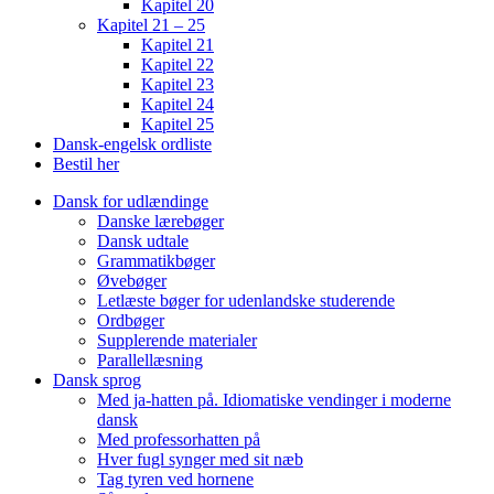
Kapitel 20
Kapitel 21 – 25
Kapitel 21
Kapitel 22
Kapitel 23
Kapitel 24
Kapitel 25
Dansk-engelsk ordliste
Bestil her
Dansk for udlændinge
Danske lærebøger
Dansk udtale
Grammatikbøger
Øvebøger
Letlæste bøger for udenlandske studerende
Ordbøger
Supplerende materialer
Parallellæsning
Dansk sprog
Med ja-hatten på. Idiomatiske vendinger i moderne
dansk
Med professorhatten på
Hver fugl synger med sit næb
Tag tyren ved hornene