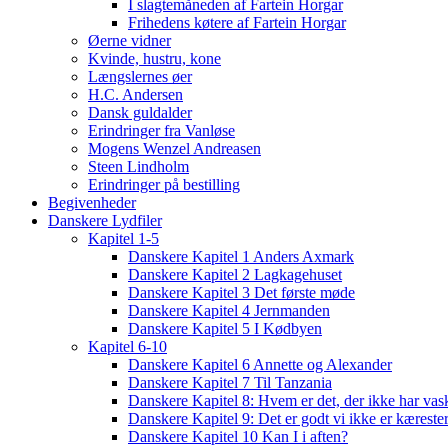
I slagtemåneden af Fartein Horgar
Frihedens køtere af Fartein Horgar
Øerne vidner
Kvinde, hustru, kone
Længslernes øer
H.C. Andersen
Dansk guldalder
Erindringer fra Vanløse
Mogens Wenzel Andreasen
Steen Lindholm
Erindringer på bestilling
Begivenheder
Danskere Lydfiler
Kapitel 1-5
Danskere Kapitel 1 Anders Axmark
Danskere Kapitel 2 Lagkagehuset
Danskere Kapitel 3 Det første møde
Danskere Kapitel 4 Jernmanden
Danskere Kapitel 5 I Kødbyen
Kapitel 6-10
Danskere Kapitel 6 Annette og Alexander
Danskere Kapitel 7 Til Tanzania
Danskere Kapitel 8: Hvem er det, der ikke har vas
Danskere Kapitel 9: Det er godt vi ikke er kæreste
Danskere Kapitel 10 Kan I i aften?