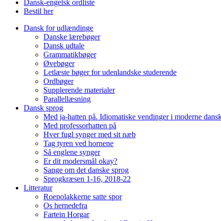
Dansk-engelsk ordliste
Bestil her
Dansk for udlændinge
Danske lærebøger
Dansk udtale
Grammatikbøger
Øvebøger
Letlæste bøger for udenlandske studerende
Ordbøger
Supplerende materialer
Parallellæsning
Dansk sprog
Med ja-hatten på. Idiomatiske vendinger i moderne dans
Med professorhatten på
Hver fugl synger med sit næb
Tag tyren ved hornene
Så englene synger
Er dit modersmål okay?
Sange om det danske sprog
Sprogkræsen 1-16, 2018-22
Litteratur
Roepolakkerne satte spor
Os hernedefra
Fartein Horgar