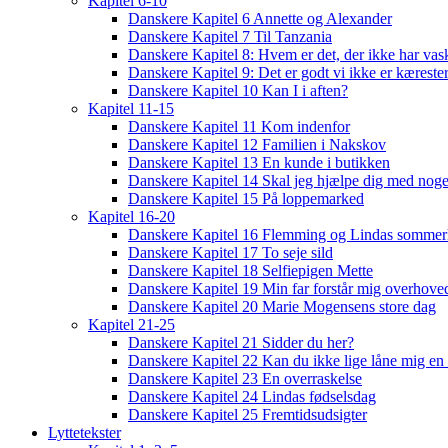
Kapitel 6-10
Danskere Kapitel 6 Annette og Alexander
Danskere Kapitel 7 Til Tanzania
Danskere Kapitel 8: Hvem er det, der ikke har vas
Danskere Kapitel 9: Det er godt vi ikke er kæreste
Danskere Kapitel 10 Kan I i aften?
Kapitel 11-15
Danskere Kapitel 11 Kom indenfor
Danskere Kapitel 12 Familien i Nakskov
Danskere Kapitel 13 En kunde i butikken
Danskere Kapitel 14 Skal jeg hjælpe dig med noge
Danskere Kapitel 15 På loppemarked
Kapitel 16-20
Danskere Kapitel 16 Flemming og Lindas sommer
Danskere Kapitel 17 To seje sild
Danskere Kapitel 18 Selfiepigen Mette
Danskere Kapitel 19 Min far forstår mig overhoved
Danskere Kapitel 20 Marie Mogensens store dag
Kapitel 21-25
Danskere Kapitel 21 Sidder du her?
Danskere Kapitel 22 Kan du ikke lige låne mig en 
Danskere Kapitel 23 En overraskelse
Danskere Kapitel 24 Lindas fødselsdag
Danskere Kapitel 25 Fremtidsudsigter
Lyttetekster