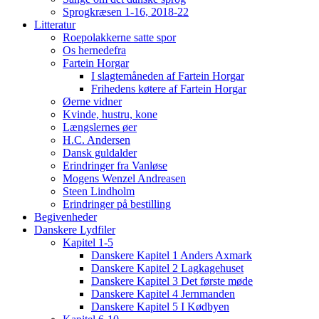
Sprogkræsen 1-16, 2018-22
Litteratur
Roepolakkerne satte spor
Os hernedefra
Fartein Horgar
I slagtemåneden af Fartein Horgar
Frihedens køtere af Fartein Horgar
Øerne vidner
Kvinde, hustru, kone
Længslernes øer
H.C. Andersen
Dansk guldalder
Erindringer fra Vanløse
Mogens Wenzel Andreasen
Steen Lindholm
Erindringer på bestilling
Begivenheder
Danskere Lydfiler
Kapitel 1-5
Danskere Kapitel 1 Anders Axmark
Danskere Kapitel 2 Lagkagehuset
Danskere Kapitel 3 Det første møde
Danskere Kapitel 4 Jernmanden
Danskere Kapitel 5 I Kødbyen