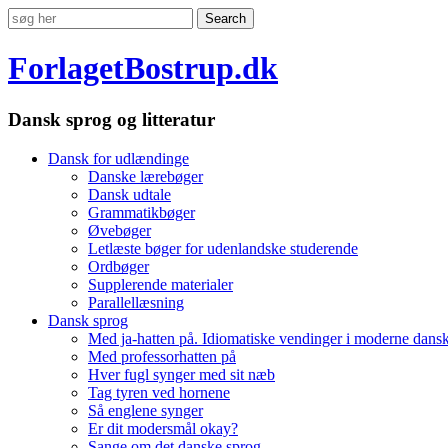
ForlagetBostrup.dk
Dansk sprog og litteratur
Dansk for udlændinge
Danske lærebøger
Dansk udtale
Grammatikbøger
Øvebøger
Letlæste bøger for udenlandske studerende
Ordbøger
Supplerende materialer
Parallellæsning
Dansk sprog
Med ja-hatten på. Idiomatiske vendinger i moderne dans
Med professorhatten på
Hver fugl synger med sit næb
Tag tyren ved hornene
Så englene synger
Er dit modersmål okay?
Sange om det danske sprog