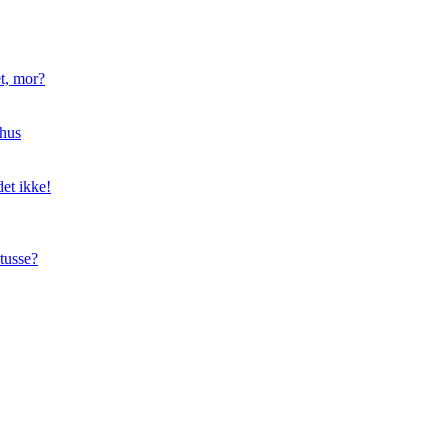
t, mor?
hus
et ikke!
tusse?