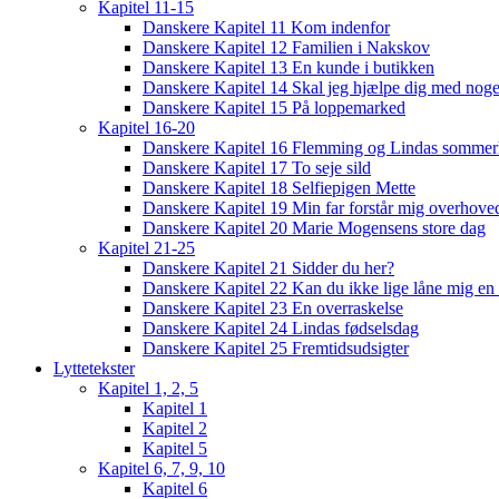
Kapitel 11-15
Danskere Kapitel 11 Kom indenfor
Danskere Kapitel 12 Familien i Nakskov
Danskere Kapitel 13 En kunde i butikken
Danskere Kapitel 14 Skal jeg hjælpe dig med noge
Danskere Kapitel 15 På loppemarked
Kapitel 16-20
Danskere Kapitel 16 Flemming og Lindas sommer
Danskere Kapitel 17 To seje sild
Danskere Kapitel 18 Selfiepigen Mette
Danskere Kapitel 19 Min far forstår mig overhoved
Danskere Kapitel 20 Marie Mogensens store dag
Kapitel 21-25
Danskere Kapitel 21 Sidder du her?
Danskere Kapitel 22 Kan du ikke lige låne mig en 
Danskere Kapitel 23 En overraskelse
Danskere Kapitel 24 Lindas fødselsdag
Danskere Kapitel 25 Fremtidsudsigter
Lyttetekster
Kapitel 1, 2, 5
Kapitel 1
Kapitel 2
Kapitel 5
Kapitel 6, 7, 9, 10
Kapitel 6