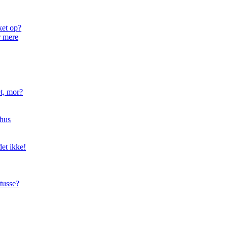
ket op?
r mere
t, mor?
hus
et ikke!
tusse?