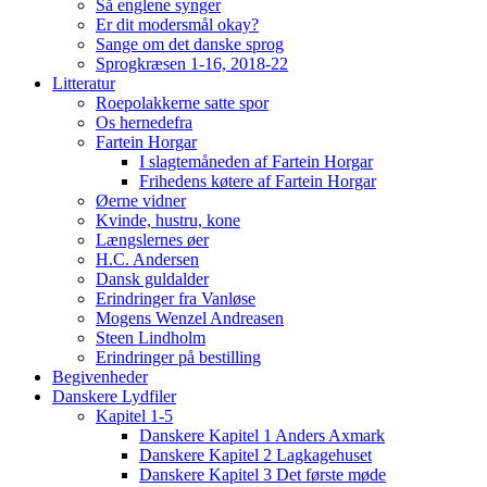
Så englene synger
Er dit modersmål okay?
Sange om det danske sprog
Sprogkræsen 1-16, 2018-22
Litteratur
Roepolakkerne satte spor
Os hernedefra
Fartein Horgar
I slagtemåneden af Fartein Horgar
Frihedens køtere af Fartein Horgar
Øerne vidner
Kvinde, hustru, kone
Længslernes øer
H.C. Andersen
Dansk guldalder
Erindringer fra Vanløse
Mogens Wenzel Andreasen
Steen Lindholm
Erindringer på bestilling
Begivenheder
Danskere Lydfiler
Kapitel 1-5
Danskere Kapitel 1 Anders Axmark
Danskere Kapitel 2 Lagkagehuset
Danskere Kapitel 3 Det første møde