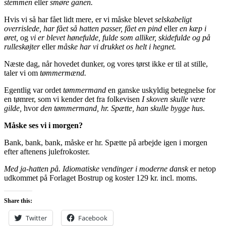
stemmen
eller
smøre ganen.
Hvis vi så har fået lidt mere, er vi måske blevet
selskabeligt
overrislede, har fået så hatten passer, fået en pind
eller
en kæp i
øret,
og
vi er blevet hønefulde, fulde som alliker, skidefulde og på
rulleskøjter
eller
måske har vi drukket os helt i hegnet.
Næste dag, når hovedet dunker, og vores tørst ikke er til at stille,
taler vi om
tømmermænd.
Egentlig var ordet
tømmermand
en ganske uskyldig betegnelse for
en tømrer, som vi kender det fra folkevisen
I skoven skulle være
gilde,
hvor
den tømmermand, hr. Spætte, han skulle bygge hus
.
Måske ses vi i morgen?
Bank, bank, bank, måske er hr. Spætte på arbejde igen i morgen
efter aftenens julefrokoster.
Med ja-hatten på. Idiomatiske vendinger i moderne dansk
er netop
udkommet på Forlaget Bostrup og koster 129 kr. incl. moms.
Share this:
Twitter
Facebook