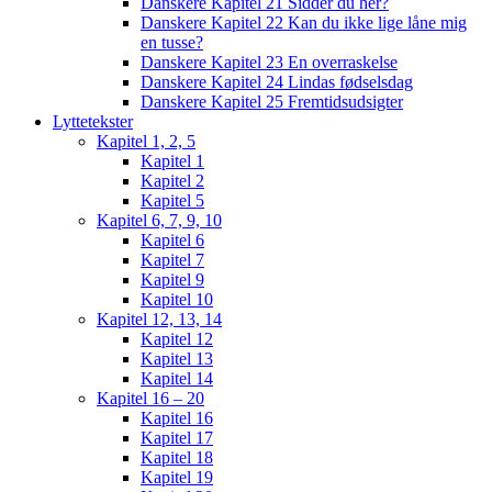
Danskere Kapitel 21 Sidder du her?
Danskere Kapitel 22 Kan du ikke lige låne mig
en tusse?
Danskere Kapitel 23 En overraskelse
Danskere Kapitel 24 Lindas fødselsdag
Danskere Kapitel 25 Fremtidsudsigter
Lyttetekster
Kapitel 1, 2, 5
Kapitel 1
Kapitel 2
Kapitel 5
Kapitel 6, 7, 9, 10
Kapitel 6
Kapitel 7
Kapitel 9
Kapitel 10
Kapitel 12, 13, 14
Kapitel 12
Kapitel 13
Kapitel 14
Kapitel 16 – 20
Kapitel 16
Kapitel 17
Kapitel 18
Kapitel 19