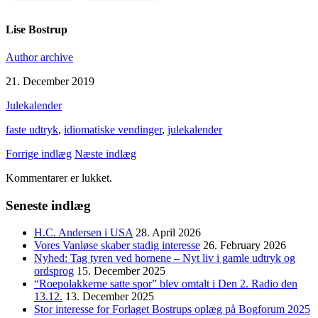
Lise Bostrup
Author archive
21. December 2019
Julekalender
faste udtryk
,
idiomatiske vendinger
,
julekalender
Forrige indlæg
Næste indlæg
Kommentarer er lukket.
Seneste indlæg
H.C. Andersen i USA
28. April 2026
Vores Vanløse skaber stadig interesse
26. February 2026
Nyhed: Tag tyren ved hornene – Nyt liv i gamle udtryk og
ordsprog
15. December 2025
“Roepolakkerne satte spor” blev omtalt i Den 2. Radio den
13.12.
13. December 2025
Stor interesse for Forlaget Bostrups oplæg på Bogforum 2025