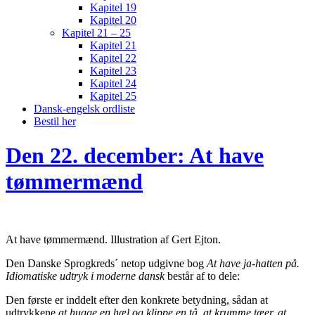
Kapitel 19
Kapitel 20
Kapitel 21 – 25
Kapitel 21
Kapitel 22
Kapitel 23
Kapitel 24
Kapitel 25
Dansk-engelsk ordliste
Bestil her
Den 22. december: At have
tømmermænd
At have tømmermænd. Illustration af Gert Ejton.
Den Danske Sprogkreds´ netop udgivne bog
At have ja-hatten på.
Idiomatiske udtryk i moderne dansk
består af to dele:
Den første er inddelt efter den konkrete betydning, sådan at
udtrykkene
at hugge en hæl og klippe en tå, at krumme tæer, at