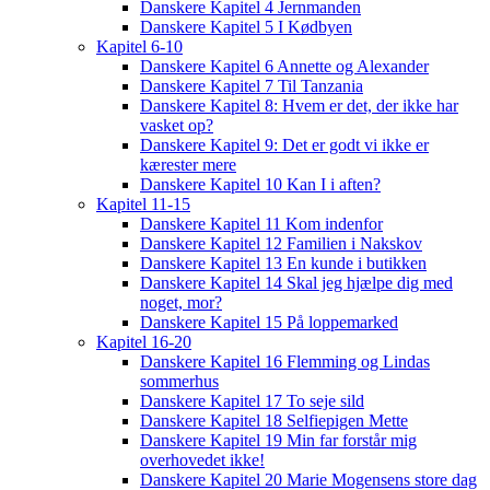
Danskere Kapitel 4 Jernmanden
Danskere Kapitel 5 I Kødbyen
Kapitel 6-10
Danskere Kapitel 6 Annette og Alexander
Danskere Kapitel 7 Til Tanzania
Danskere Kapitel 8: Hvem er det, der ikke har
vasket op?
Danskere Kapitel 9: Det er godt vi ikke er
kærester mere
Danskere Kapitel 10 Kan I i aften?
Kapitel 11-15
Danskere Kapitel 11 Kom indenfor
Danskere Kapitel 12 Familien i Nakskov
Danskere Kapitel 13 En kunde i butikken
Danskere Kapitel 14 Skal jeg hjælpe dig med
noget, mor?
Danskere Kapitel 15 På loppemarked
Kapitel 16-20
Danskere Kapitel 16 Flemming og Lindas
sommerhus
Danskere Kapitel 17 To seje sild
Danskere Kapitel 18 Selfiepigen Mette
Danskere Kapitel 19 Min far forstår mig
overhovedet ikke!
Danskere Kapitel 20 Marie Mogensens store dag