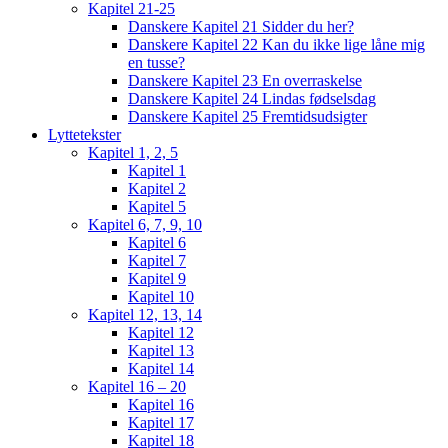
Kapitel 21-25
Danskere Kapitel 21 Sidder du her?
Danskere Kapitel 22 Kan du ikke lige låne mig
en tusse?
Danskere Kapitel 23 En overraskelse
Danskere Kapitel 24 Lindas fødselsdag
Danskere Kapitel 25 Fremtidsudsigter
Lyttetekster
Kapitel 1, 2, 5
Kapitel 1
Kapitel 2
Kapitel 5
Kapitel 6, 7, 9, 10
Kapitel 6
Kapitel 7
Kapitel 9
Kapitel 10
Kapitel 12, 13, 14
Kapitel 12
Kapitel 13
Kapitel 14
Kapitel 16 – 20
Kapitel 16
Kapitel 17
Kapitel 18