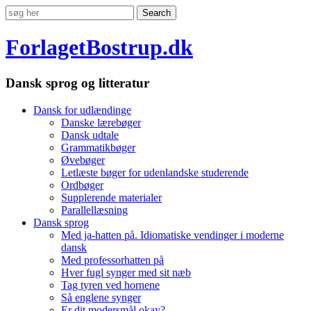
ForlagetBostrup.dk
Dansk sprog og litteratur
Dansk for udlændinge
Danske lærebøger
Dansk udtale
Grammatikbøger
Øvebøger
Letlæste bøger for udenlandske studerende
Ordbøger
Supplerende materialer
Parallellæsning
Dansk sprog
Med ja-hatten på. Idiomatiske vendinger i moderne
dansk
Med professorhatten på
Hver fugl synger med sit næb
Tag tyren ved hornene
Så englene synger
Er dit modersmål okay?