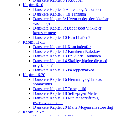
Danskere Kapitel 5 I Kødbyen
Kapitel 6-10
Danskere Kapitel 6 Annette og Alexander
Danskere Kapitel 7 Til Tanzania
Danskere Kapitel 8: Hvem er det, der ikke har
vasket op?
Danskere Kapitel 9: Det er godt vi ikke er
kærester mere
Danskere Kapitel 10 Kan I i aften?
Kapitel 11-15
Danskere Kapitel 11 Kom indenfor
Danskere Kapitel 12 Familien i Nakskov
Danskere Kapitel 13 En kunde i butikken
Danskere Kapitel 14 Skal jeg hjælpe dig med
noget, mor?
Danskere Kapitel 15 På loppemarked
Kapitel 16-20
Danskere Kapitel 16 Flemming og Lindas
sommerhus
Danskere Kapitel 17 To seje sild
Danskere Kapitel 18 Selfiepigen Mette
Danskere Kapitel 19 Min far forstår mig
overhovedet ikke!
Danskere Kapitel 20 Marie Mogensens store dag
Kapitel 21-25