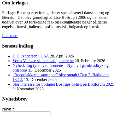
Om forlaget
Forlaget Bostrup er et forlag, der er specialiseret i dansk sprog og
litteratur. Det blev grundlagt af Lise Bostrup i 2006 og har siden
udgivet over 30 forskellige fag- og skønlitterære bøger på dansk,
engelsk, fransk, italiensk, polsk, russisk, bulgarsk og lettisk.
Læs mere
Seneste indlæg
H.C. Andersen i USA
28. April 2026
Vores Vanløse skaber stadig interesse
26. February 2026
Nyhed: Tag tyren ved hornene – Nyt liv i gamle udtryk og
ordsprog
15. December 2025
“Roepolakkerne satte spor” blev omtalt i Den 2. Radio den
13.12.
13. December 2025
Stor interesse for Forlaget Bostrups oplæg på Bogforum 2025
9. November 2025
Nyhedsbrev
Navn
*