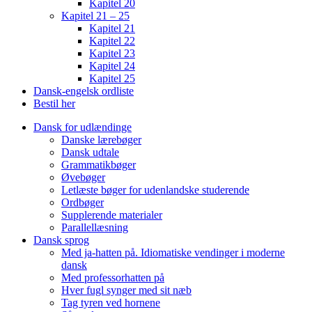
Kapitel 20
Kapitel 21 – 25
Kapitel 21
Kapitel 22
Kapitel 23
Kapitel 24
Kapitel 25
Dansk-engelsk ordliste
Bestil her
Dansk for udlændinge
Danske lærebøger
Dansk udtale
Grammatikbøger
Øvebøger
Letlæste bøger for udenlandske studerende
Ordbøger
Supplerende materialer
Parallellæsning
Dansk sprog
Med ja-hatten på. Idiomatiske vendinger i moderne
dansk
Med professorhatten på
Hver fugl synger med sit næb
Tag tyren ved hornene