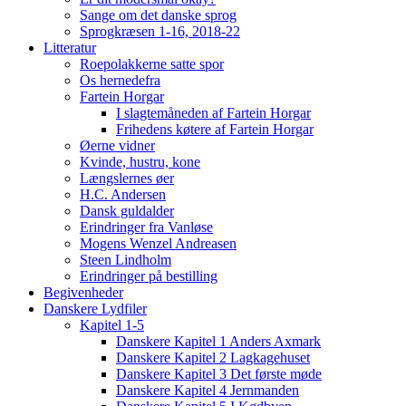
Sange om det danske sprog
Sprogkræsen 1-16, 2018-22
Litteratur
Roepolakkerne satte spor
Os hernedefra
Fartein Horgar
I slagtemåneden af Fartein Horgar
Frihedens køtere af Fartein Horgar
Øerne vidner
Kvinde, hustru, kone
Længslernes øer
H.C. Andersen
Dansk guldalder
Erindringer fra Vanløse
Mogens Wenzel Andreasen
Steen Lindholm
Erindringer på bestilling
Begivenheder
Danskere Lydfiler
Kapitel 1-5
Danskere Kapitel 1 Anders Axmark
Danskere Kapitel 2 Lagkagehuset
Danskere Kapitel 3 Det første møde
Danskere Kapitel 4 Jernmanden