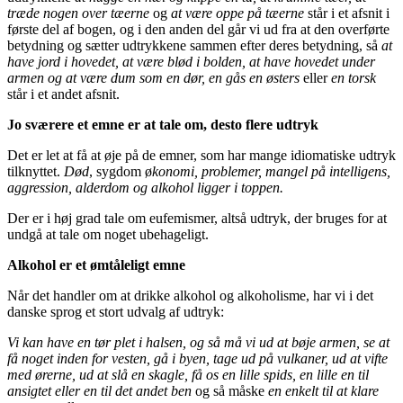
træde nogen over tæerne
og
at være oppe på tæerne
står i et afsnit i
første del af bogen, og i den anden del går vi ud fra at den overførte
betydning og sætter udtrykkene sammen efter deres betydning, så
at
have jord i hovedet, at være blød i bolden, at have hovedet under
armen og at være dum som en dør, en gås en østers
eller
en torsk
står i et andet afsnit.
Jo sværere et emne er at tale om, desto flere udtryk
Det er let at få at øje på de emner, som har mange idiomatiske udtryk
tilknyttet.
Død
, sygdom ø
konomi, problemer, mangel på intelligens,
aggression, alderdom og alkohol ligger i toppen.
Der er i høj grad tale om eufemismer, altså udtryk, der bruges for at
undgå at tale om noget ubehageligt.
Alkohol er et ømtåleligt emne
Når det handler om at drikke alkohol og alkoholisme, har vi i det
danske sprog et stort udvalg af udtryk:
Vi kan have en tør plet i halsen, og så må vi ud at bøje armen, se at
få noget inden for vesten, gå i byen, tage ud på vulkaner, ud at vifte
med ørerne, ud at slå en skagle, få os en lille spids, en lille en til
ansigtet eller en til det andet ben
og så måske
en enkelt til at klare