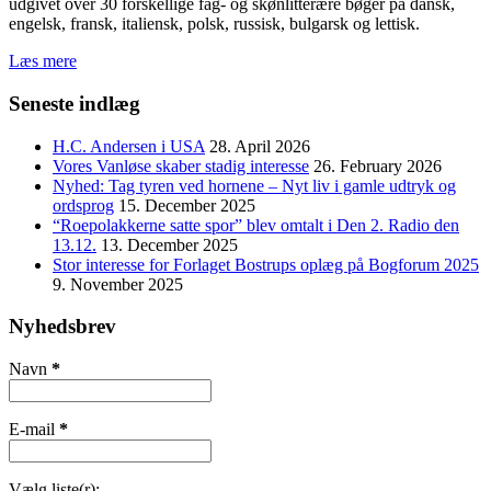
udgivet over 30 forskellige fag- og skønlitterære bøger på dansk,
engelsk, fransk, italiensk, polsk, russisk, bulgarsk og lettisk.
Læs mere
Seneste indlæg
H.C. Andersen i USA
28. April 2026
Vores Vanløse skaber stadig interesse
26. February 2026
Nyhed: Tag tyren ved hornene – Nyt liv i gamle udtryk og
ordsprog
15. December 2025
“Roepolakkerne satte spor” blev omtalt i Den 2. Radio den
13.12.
13. December 2025
Stor interesse for Forlaget Bostrups oplæg på Bogforum 2025
9. November 2025
Nyhedsbrev
Navn
*
E-mail
*
Vælg liste(r):