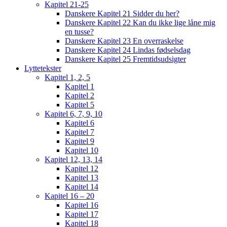
Kapitel 21-25
Danskere Kapitel 21 Sidder du her?
Danskere Kapitel 22 Kan du ikke lige låne mig
en tusse?
Danskere Kapitel 23 En overraskelse
Danskere Kapitel 24 Lindas fødselsdag
Danskere Kapitel 25 Fremtidsudsigter
Lyttetekster
Kapitel 1, 2, 5
Kapitel 1
Kapitel 2
Kapitel 5
Kapitel 6, 7, 9, 10
Kapitel 6
Kapitel 7
Kapitel 9
Kapitel 10
Kapitel 12, 13, 14
Kapitel 12
Kapitel 13
Kapitel 14
Kapitel 16 – 20
Kapitel 16
Kapitel 17
Kapitel 18