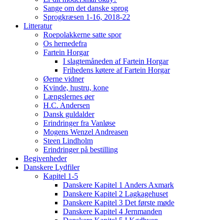
Sange om det danske sprog
Sprogkræsen 1-16, 2018-22
Litteratur
Roepolakkerne satte spor
Os hernedefra
Fartein Horgar
I slagtemåneden af Fartein Horgar
Frihedens køtere af Fartein Horgar
Øerne vidner
Kvinde, hustru, kone
Længslernes øer
H.C. Andersen
Dansk guldalder
Erindringer fra Vanløse
Mogens Wenzel Andreasen
Steen Lindholm
Erindringer på bestilling
Begivenheder
Danskere Lydfiler
Kapitel 1-5
Danskere Kapitel 1 Anders Axmark
Danskere Kapitel 2 Lagkagehuset
Danskere Kapitel 3 Det første møde
Danskere Kapitel 4 Jernmanden