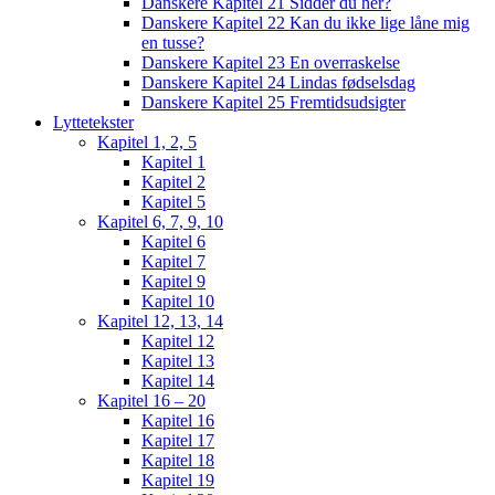
Danskere Kapitel 21 Sidder du her?
Danskere Kapitel 22 Kan du ikke lige låne mig
en tusse?
Danskere Kapitel 23 En overraskelse
Danskere Kapitel 24 Lindas fødselsdag
Danskere Kapitel 25 Fremtidsudsigter
Lyttetekster
Kapitel 1, 2, 5
Kapitel 1
Kapitel 2
Kapitel 5
Kapitel 6, 7, 9, 10
Kapitel 6
Kapitel 7
Kapitel 9
Kapitel 10
Kapitel 12, 13, 14
Kapitel 12
Kapitel 13
Kapitel 14
Kapitel 16 – 20
Kapitel 16
Kapitel 17
Kapitel 18
Kapitel 19