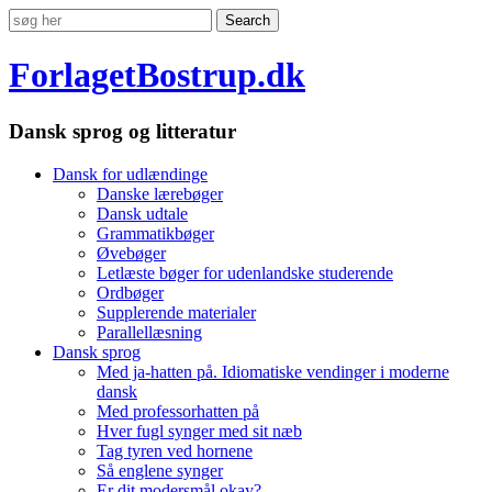
ForlagetBostrup.dk
Dansk sprog og litteratur
Dansk for udlændinge
Danske lærebøger
Dansk udtale
Grammatikbøger
Øvebøger
Letlæste bøger for udenlandske studerende
Ordbøger
Supplerende materialer
Parallellæsning
Dansk sprog
Med ja-hatten på. Idiomatiske vendinger i moderne
dansk
Med professorhatten på
Hver fugl synger med sit næb
Tag tyren ved hornene
Så englene synger
Er dit modersmål okay?