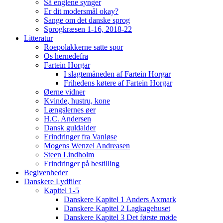
Så englene synger
Er dit modersmål okay?
Sange om det danske sprog
Sprogkræsen 1-16, 2018-22
Litteratur
Roepolakkerne satte spor
Os hernedefra
Fartein Horgar
I slagtemåneden af Fartein Horgar
Frihedens køtere af Fartein Horgar
Øerne vidner
Kvinde, hustru, kone
Længslernes øer
H.C. Andersen
Dansk guldalder
Erindringer fra Vanløse
Mogens Wenzel Andreasen
Steen Lindholm
Erindringer på bestilling
Begivenheder
Danskere Lydfiler
Kapitel 1-5
Danskere Kapitel 1 Anders Axmark
Danskere Kapitel 2 Lagkagehuset
Danskere Kapitel 3 Det første møde