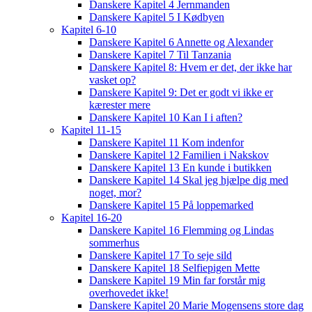
Danskere Kapitel 4 Jernmanden
Danskere Kapitel 5 I Kødbyen
Kapitel 6-10
Danskere Kapitel 6 Annette og Alexander
Danskere Kapitel 7 Til Tanzania
Danskere Kapitel 8: Hvem er det, der ikke har
vasket op?
Danskere Kapitel 9: Det er godt vi ikke er
kærester mere
Danskere Kapitel 10 Kan I i aften?
Kapitel 11-15
Danskere Kapitel 11 Kom indenfor
Danskere Kapitel 12 Familien i Nakskov
Danskere Kapitel 13 En kunde i butikken
Danskere Kapitel 14 Skal jeg hjælpe dig med
noget, mor?
Danskere Kapitel 15 På loppemarked
Kapitel 16-20
Danskere Kapitel 16 Flemming og Lindas
sommerhus
Danskere Kapitel 17 To seje sild
Danskere Kapitel 18 Selfiepigen Mette
Danskere Kapitel 19 Min far forstår mig
overhovedet ikke!
Danskere Kapitel 20 Marie Mogensens store dag