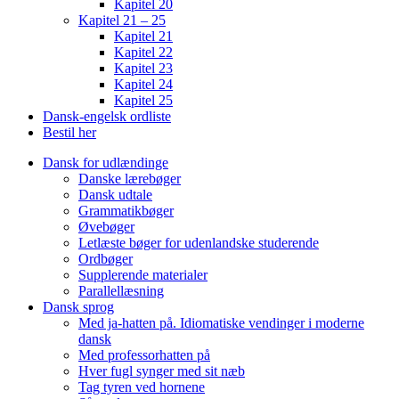
Kapitel 20
Kapitel 21 – 25
Kapitel 21
Kapitel 22
Kapitel 23
Kapitel 24
Kapitel 25
Dansk-engelsk ordliste
Bestil her
Dansk for udlændinge
Danske lærebøger
Dansk udtale
Grammatikbøger
Øvebøger
Letlæste bøger for udenlandske studerende
Ordbøger
Supplerende materialer
Parallellæsning
Dansk sprog
Med ja-hatten på. Idiomatiske vendinger i moderne
dansk
Med professorhatten på
Hver fugl synger med sit næb
Tag tyren ved hornene