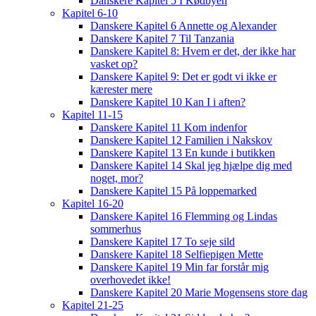
Danskere Kapitel 5 I Kødbyen
Kapitel 6-10
Danskere Kapitel 6 Annette og Alexander
Danskere Kapitel 7 Til Tanzania
Danskere Kapitel 8: Hvem er det, der ikke har
vasket op?
Danskere Kapitel 9: Det er godt vi ikke er
kærester mere
Danskere Kapitel 10 Kan I i aften?
Kapitel 11-15
Danskere Kapitel 11 Kom indenfor
Danskere Kapitel 12 Familien i Nakskov
Danskere Kapitel 13 En kunde i butikken
Danskere Kapitel 14 Skal jeg hjælpe dig med
noget, mor?
Danskere Kapitel 15 På loppemarked
Kapitel 16-20
Danskere Kapitel 16 Flemming og Lindas
sommerhus
Danskere Kapitel 17 To seje sild
Danskere Kapitel 18 Selfiepigen Mette
Danskere Kapitel 19 Min far forstår mig
overhovedet ikke!
Danskere Kapitel 20 Marie Mogensens store dag
Kapitel 21-25