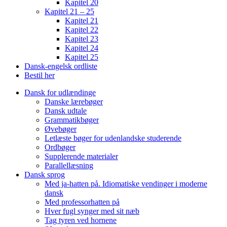
Kapitel 20
Kapitel 21 – 25
Kapitel 21
Kapitel 22
Kapitel 23
Kapitel 24
Kapitel 25
Dansk-engelsk ordliste
Bestil her
Dansk for udlændinge
Danske lærebøger
Dansk udtale
Grammatikbøger
Øvebøger
Letlæste bøger for udenlandske studerende
Ordbøger
Supplerende materialer
Parallellæsning
Dansk sprog
Med ja-hatten på. Idiomatiske vendinger i moderne
dansk
Med professorhatten på
Hver fugl synger med sit næb
Tag tyren ved hornene