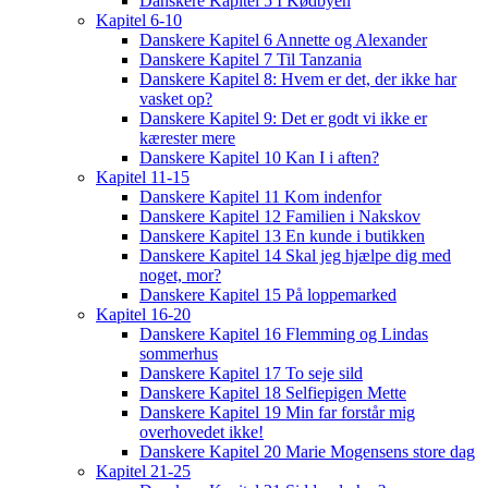
Danskere Kapitel 5 I Kødbyen
Kapitel 6-10
Danskere Kapitel 6 Annette og Alexander
Danskere Kapitel 7 Til Tanzania
Danskere Kapitel 8: Hvem er det, der ikke har
vasket op?
Danskere Kapitel 9: Det er godt vi ikke er
kærester mere
Danskere Kapitel 10 Kan I i aften?
Kapitel 11-15
Danskere Kapitel 11 Kom indenfor
Danskere Kapitel 12 Familien i Nakskov
Danskere Kapitel 13 En kunde i butikken
Danskere Kapitel 14 Skal jeg hjælpe dig med
noget, mor?
Danskere Kapitel 15 På loppemarked
Kapitel 16-20
Danskere Kapitel 16 Flemming og Lindas
sommerhus
Danskere Kapitel 17 To seje sild
Danskere Kapitel 18 Selfiepigen Mette
Danskere Kapitel 19 Min far forstår mig
overhovedet ikke!
Danskere Kapitel 20 Marie Mogensens store dag
Kapitel 21-25