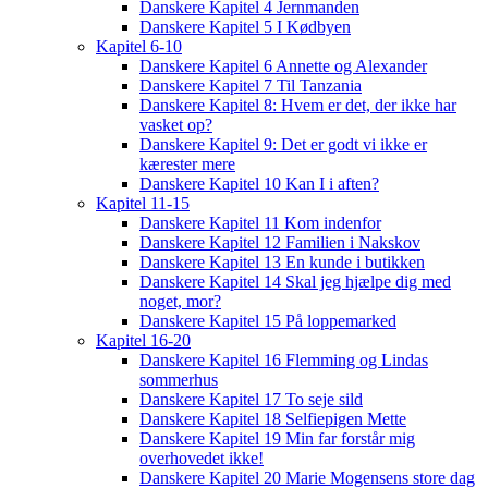
Danskere Kapitel 4 Jernmanden
Danskere Kapitel 5 I Kødbyen
Kapitel 6-10
Danskere Kapitel 6 Annette og Alexander
Danskere Kapitel 7 Til Tanzania
Danskere Kapitel 8: Hvem er det, der ikke har
vasket op?
Danskere Kapitel 9: Det er godt vi ikke er
kærester mere
Danskere Kapitel 10 Kan I i aften?
Kapitel 11-15
Danskere Kapitel 11 Kom indenfor
Danskere Kapitel 12 Familien i Nakskov
Danskere Kapitel 13 En kunde i butikken
Danskere Kapitel 14 Skal jeg hjælpe dig med
noget, mor?
Danskere Kapitel 15 På loppemarked
Kapitel 16-20
Danskere Kapitel 16 Flemming og Lindas
sommerhus
Danskere Kapitel 17 To seje sild
Danskere Kapitel 18 Selfiepigen Mette
Danskere Kapitel 19 Min far forstår mig
overhovedet ikke!
Danskere Kapitel 20 Marie Mogensens store dag