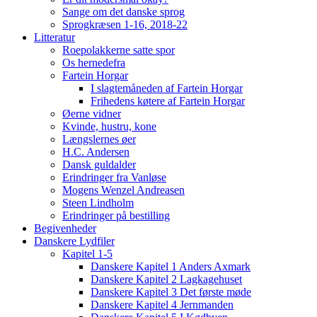
Sange om det danske sprog
Sprogkræsen 1-16, 2018-22
Litteratur
Roepolakkerne satte spor
Os hernedefra
Fartein Horgar
I slagtemåneden af Fartein Horgar
Frihedens køtere af Fartein Horgar
Øerne vidner
Kvinde, hustru, kone
Længslernes øer
H.C. Andersen
Dansk guldalder
Erindringer fra Vanløse
Mogens Wenzel Andreasen
Steen Lindholm
Erindringer på bestilling
Begivenheder
Danskere Lydfiler
Kapitel 1-5
Danskere Kapitel 1 Anders Axmark
Danskere Kapitel 2 Lagkagehuset
Danskere Kapitel 3 Det første møde
Danskere Kapitel 4 Jernmanden