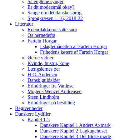
Så englene synger
Er dit modersmål okay?
Sange om det danske sprog
Sprogkræsen 1-16, 2018-22
Litteratur
Roepolakkerne satte spor
Os hernedefra
Fartein Horgar
I slagtemåneden af Fartein Horgar
Frihedens køtere af Fartein Horgar
Øerne vidner
Kvinde, hustru, kone
Længslernes øer
H.C. Andersen
Dansk guldalder
Erindringer fra Vanløse
Mogens Wenzel Andreasen
Steen Lindholm
Erindringer på bestilling
Begivenheder
Danskere Lydfiler
Kapitel 1-5
Danskere Kapitel 1 Anders Axmark
Danskere Kapitel 2 Lagkagehuset
Danskere Kapitel 3 Det første møde