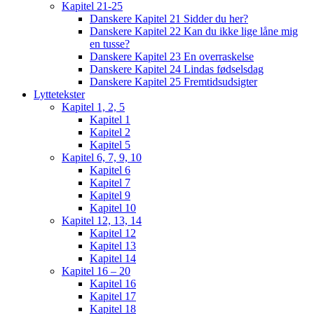
Kapitel 21-25
Danskere Kapitel 21 Sidder du her?
Danskere Kapitel 22 Kan du ikke lige låne mig
en tusse?
Danskere Kapitel 23 En overraskelse
Danskere Kapitel 24 Lindas fødselsdag
Danskere Kapitel 25 Fremtidsudsigter
Lyttetekster
Kapitel 1, 2, 5
Kapitel 1
Kapitel 2
Kapitel 5
Kapitel 6, 7, 9, 10
Kapitel 6
Kapitel 7
Kapitel 9
Kapitel 10
Kapitel 12, 13, 14
Kapitel 12
Kapitel 13
Kapitel 14
Kapitel 16 – 20
Kapitel 16
Kapitel 17
Kapitel 18