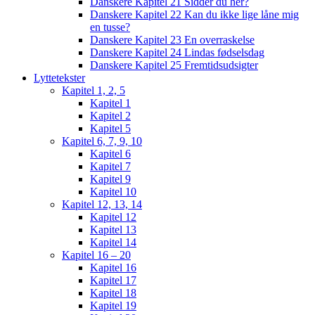
Danskere Kapitel 21 Sidder du her?
Danskere Kapitel 22 Kan du ikke lige låne mig
en tusse?
Danskere Kapitel 23 En overraskelse
Danskere Kapitel 24 Lindas fødselsdag
Danskere Kapitel 25 Fremtidsudsigter
Lyttetekster
Kapitel 1, 2, 5
Kapitel 1
Kapitel 2
Kapitel 5
Kapitel 6, 7, 9, 10
Kapitel 6
Kapitel 7
Kapitel 9
Kapitel 10
Kapitel 12, 13, 14
Kapitel 12
Kapitel 13
Kapitel 14
Kapitel 16 – 20
Kapitel 16
Kapitel 17
Kapitel 18
Kapitel 19