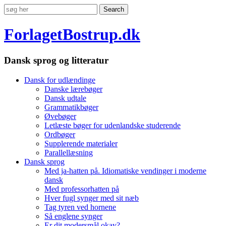
ForlagetBostrup.dk
Dansk sprog og litteratur
Dansk for udlændinge
Danske lærebøger
Dansk udtale
Grammatikbøger
Øvebøger
Letlæste bøger for udenlandske studerende
Ordbøger
Supplerende materialer
Parallellæsning
Dansk sprog
Med ja-hatten på. Idiomatiske vendinger i moderne
dansk
Med professorhatten på
Hver fugl synger med sit næb
Tag tyren ved hornene
Så englene synger
Er dit modersmål okay?