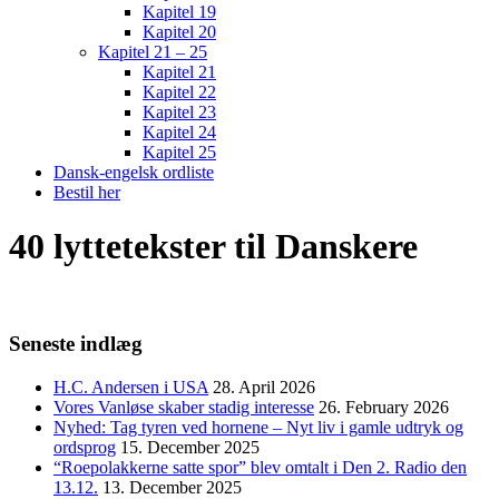
Kapitel 19
Kapitel 20
Kapitel 21 – 25
Kapitel 21
Kapitel 22
Kapitel 23
Kapitel 24
Kapitel 25
Dansk-engelsk ordliste
Bestil her
40 lyttetekster til Danskere
Seneste indlæg
H.C. Andersen i USA
28. April 2026
Vores Vanløse skaber stadig interesse
26. February 2026
Nyhed: Tag tyren ved hornene – Nyt liv i gamle udtryk og
ordsprog
15. December 2025
“Roepolakkerne satte spor” blev omtalt i Den 2. Radio den
13.12.
13. December 2025