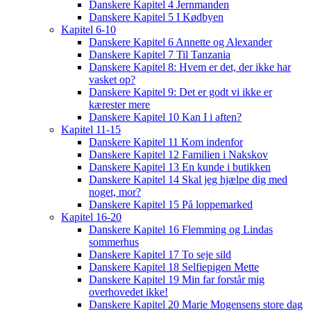
Danskere Kapitel 4 Jernmanden
Danskere Kapitel 5 I Kødbyen
Kapitel 6-10
Danskere Kapitel 6 Annette og Alexander
Danskere Kapitel 7 Til Tanzania
Danskere Kapitel 8: Hvem er det, der ikke har
vasket op?
Danskere Kapitel 9: Det er godt vi ikke er
kærester mere
Danskere Kapitel 10 Kan I i aften?
Kapitel 11-15
Danskere Kapitel 11 Kom indenfor
Danskere Kapitel 12 Familien i Nakskov
Danskere Kapitel 13 En kunde i butikken
Danskere Kapitel 14 Skal jeg hjælpe dig med
noget, mor?
Danskere Kapitel 15 På loppemarked
Kapitel 16-20
Danskere Kapitel 16 Flemming og Lindas
sommerhus
Danskere Kapitel 17 To seje sild
Danskere Kapitel 18 Selfiepigen Mette
Danskere Kapitel 19 Min far forstår mig
overhovedet ikke!
Danskere Kapitel 20 Marie Mogensens store dag