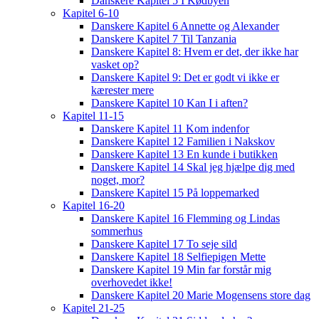
Danskere Kapitel 5 I Kødbyen
Kapitel 6-10
Danskere Kapitel 6 Annette og Alexander
Danskere Kapitel 7 Til Tanzania
Danskere Kapitel 8: Hvem er det, der ikke har
vasket op?
Danskere Kapitel 9: Det er godt vi ikke er
kærester mere
Danskere Kapitel 10 Kan I i aften?
Kapitel 11-15
Danskere Kapitel 11 Kom indenfor
Danskere Kapitel 12 Familien i Nakskov
Danskere Kapitel 13 En kunde i butikken
Danskere Kapitel 14 Skal jeg hjælpe dig med
noget, mor?
Danskere Kapitel 15 På loppemarked
Kapitel 16-20
Danskere Kapitel 16 Flemming og Lindas
sommerhus
Danskere Kapitel 17 To seje sild
Danskere Kapitel 18 Selfiepigen Mette
Danskere Kapitel 19 Min far forstår mig
overhovedet ikke!
Danskere Kapitel 20 Marie Mogensens store dag
Kapitel 21-25