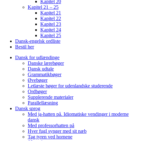
Kapitel 20
Kapitel 21 – 25
Kapitel 21
Kapitel 22
Kapitel 23
Kapitel 24
Kapitel 25
Dansk-engelsk ordliste
Bestil her
Dansk for udlændinge
Danske lærebøger
Dansk udtale
Grammatikbøger
Øvebøger
Letlæste bøger for udenlandske studerende
Ordbøger
Supplerende materialer
Parallellæsning
Dansk sprog
Med ja-hatten på. Idiomatiske vendinger i moderne
dansk
Med professorhatten på
Hver fugl synger med sit næb
Tag tyren ved hornene