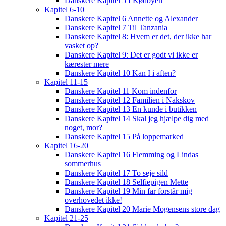
Danskere Kapitel 5 I Kødbyen
Kapitel 6-10
Danskere Kapitel 6 Annette og Alexander
Danskere Kapitel 7 Til Tanzania
Danskere Kapitel 8: Hvem er det, der ikke har
vasket op?
Danskere Kapitel 9: Det er godt vi ikke er
kærester mere
Danskere Kapitel 10 Kan I i aften?
Kapitel 11-15
Danskere Kapitel 11 Kom indenfor
Danskere Kapitel 12 Familien i Nakskov
Danskere Kapitel 13 En kunde i butikken
Danskere Kapitel 14 Skal jeg hjælpe dig med
noget, mor?
Danskere Kapitel 15 På loppemarked
Kapitel 16-20
Danskere Kapitel 16 Flemming og Lindas
sommerhus
Danskere Kapitel 17 To seje sild
Danskere Kapitel 18 Selfiepigen Mette
Danskere Kapitel 19 Min far forstår mig
overhovedet ikke!
Danskere Kapitel 20 Marie Mogensens store dag
Kapitel 21-25