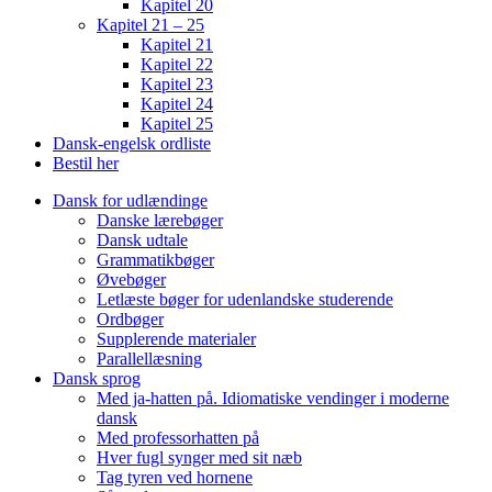
Kapitel 20
Kapitel 21 – 25
Kapitel 21
Kapitel 22
Kapitel 23
Kapitel 24
Kapitel 25
Dansk-engelsk ordliste
Bestil her
Dansk for udlændinge
Danske lærebøger
Dansk udtale
Grammatikbøger
Øvebøger
Letlæste bøger for udenlandske studerende
Ordbøger
Supplerende materialer
Parallellæsning
Dansk sprog
Med ja-hatten på. Idiomatiske vendinger i moderne
dansk
Med professorhatten på
Hver fugl synger med sit næb
Tag tyren ved hornene