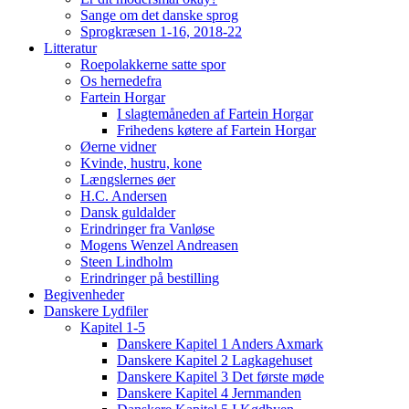
Sange om det danske sprog
Sprogkræsen 1-16, 2018-22
Litteratur
Roepolakkerne satte spor
Os hernedefra
Fartein Horgar
I slagtemåneden af Fartein Horgar
Frihedens køtere af Fartein Horgar
Øerne vidner
Kvinde, hustru, kone
Længslernes øer
H.C. Andersen
Dansk guldalder
Erindringer fra Vanløse
Mogens Wenzel Andreasen
Steen Lindholm
Erindringer på bestilling
Begivenheder
Danskere Lydfiler
Kapitel 1-5
Danskere Kapitel 1 Anders Axmark
Danskere Kapitel 2 Lagkagehuset
Danskere Kapitel 3 Det første møde
Danskere Kapitel 4 Jernmanden