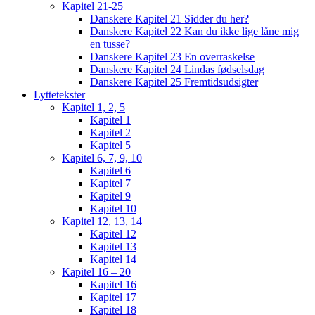
Kapitel 21-25
Danskere Kapitel 21 Sidder du her?
Danskere Kapitel 22 Kan du ikke lige låne mig
en tusse?
Danskere Kapitel 23 En overraskelse
Danskere Kapitel 24 Lindas fødselsdag
Danskere Kapitel 25 Fremtidsudsigter
Lyttetekster
Kapitel 1, 2, 5
Kapitel 1
Kapitel 2
Kapitel 5
Kapitel 6, 7, 9, 10
Kapitel 6
Kapitel 7
Kapitel 9
Kapitel 10
Kapitel 12, 13, 14
Kapitel 12
Kapitel 13
Kapitel 14
Kapitel 16 – 20
Kapitel 16
Kapitel 17
Kapitel 18