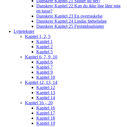
Danskere Kapitel 21 Sidder du her?
Danskere Kapitel 22 Kan du ikke lige låne mig
en tusse?
Danskere Kapitel 23 En overraskelse
Danskere Kapitel 24 Lindas fødselsdag
Danskere Kapitel 25 Fremtidsudsigter
Lyttetekster
Kapitel 1, 2, 5
Kapitel 1
Kapitel 2
Kapitel 5
Kapitel 6, 7, 9, 10
Kapitel 6
Kapitel 7
Kapitel 9
Kapitel 10
Kapitel 12, 13, 14
Kapitel 12
Kapitel 13
Kapitel 14
Kapitel 16 – 20
Kapitel 16
Kapitel 17
Kapitel 18
Kapitel 19