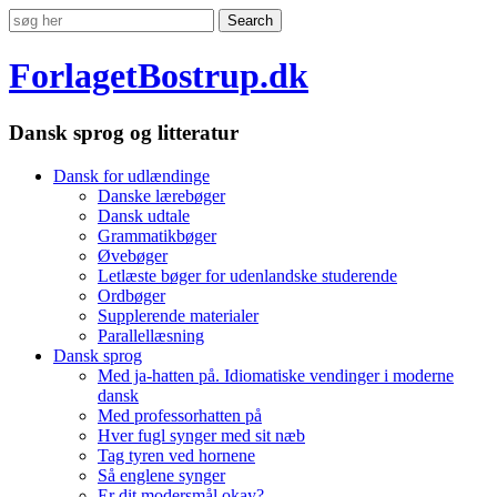
ForlagetBostrup.dk
Dansk sprog og litteratur
Dansk for udlændinge
Danske lærebøger
Dansk udtale
Grammatikbøger
Øvebøger
Letlæste bøger for udenlandske studerende
Ordbøger
Supplerende materialer
Parallellæsning
Dansk sprog
Med ja-hatten på. Idiomatiske vendinger i moderne
dansk
Med professorhatten på
Hver fugl synger med sit næb
Tag tyren ved hornene
Så englene synger
Er dit modersmål okay?