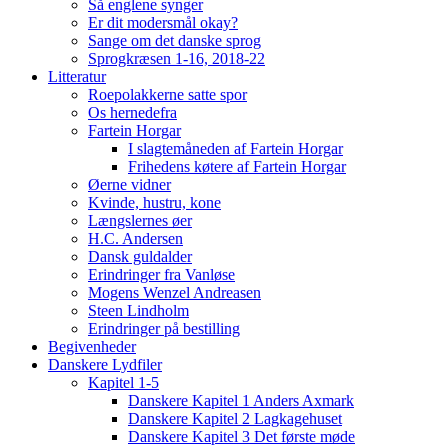
Så englene synger
Er dit modersmål okay?
Sange om det danske sprog
Sprogkræsen 1-16, 2018-22
Litteratur
Roepolakkerne satte spor
Os hernedefra
Fartein Horgar
I slagtemåneden af Fartein Horgar
Frihedens køtere af Fartein Horgar
Øerne vidner
Kvinde, hustru, kone
Længslernes øer
H.C. Andersen
Dansk guldalder
Erindringer fra Vanløse
Mogens Wenzel Andreasen
Steen Lindholm
Erindringer på bestilling
Begivenheder
Danskere Lydfiler
Kapitel 1-5
Danskere Kapitel 1 Anders Axmark
Danskere Kapitel 2 Lagkagehuset
Danskere Kapitel 3 Det første møde