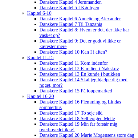
Danskere Kapitel 4 Jernmanden
Danskere Kapitel 5 I Kødbyen
Kapitel 6-10
Danskere Kapitel 6 Annette og Alexander
Danskere Kapitel 7 Til Tanzania
Danskere Kapitel 8: Hvem er det, der ikke har
vasket op?
Danskere Kapitel 9: Det er godt vi ikke er
kærester mere
Danskere Kapitel 10 Kan I i aften?
Kapitel 11-15
Danskere Kapitel 11 Kom indenfor
Danskere Kapitel 12 Familien i Nakskov
Danskere Kapitel 13 En kunde i butikken
Danskere Kapitel 14 Skal jeg hjælpe dig med
noget, mor?
Danskere Kapitel 15 På loppemarked
Kapitel 16-20
Danskere Kapitel 16 Flemming og Lindas
sommerhus
Danskere Kapitel 17 To seje sild
Danskere Kapitel 18 Selfiepigen Mette
Danskere Kapitel 19 Min far forstår mig
overhovedet ikke!
Danskere Kapitel 20 Marie Mogensens store dag