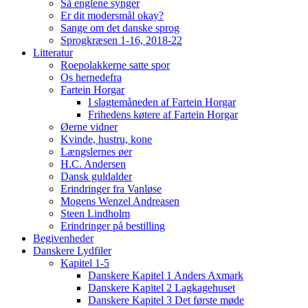
Så englene synger
Er dit modersmål okay?
Sange om det danske sprog
Sprogkræsen 1-16, 2018-22
Litteratur
Roepolakkerne satte spor
Os hernedefra
Fartein Horgar
I slagtemåneden af Fartein Horgar
Frihedens køtere af Fartein Horgar
Øerne vidner
Kvinde, hustru, kone
Længslernes øer
H.C. Andersen
Dansk guldalder
Erindringer fra Vanløse
Mogens Wenzel Andreasen
Steen Lindholm
Erindringer på bestilling
Begivenheder
Danskere Lydfiler
Kapitel 1-5
Danskere Kapitel 1 Anders Axmark
Danskere Kapitel 2 Lagkagehuset
Danskere Kapitel 3 Det første møde