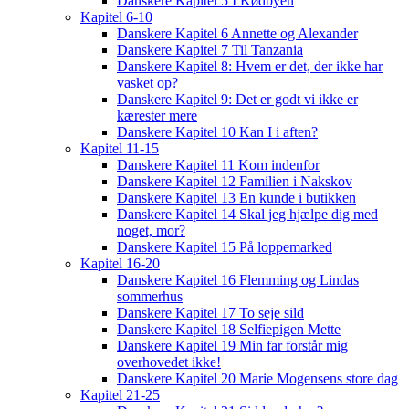
Danskere Kapitel 5 I Kødbyen
Kapitel 6-10
Danskere Kapitel 6 Annette og Alexander
Danskere Kapitel 7 Til Tanzania
Danskere Kapitel 8: Hvem er det, der ikke har
vasket op?
Danskere Kapitel 9: Det er godt vi ikke er
kærester mere
Danskere Kapitel 10 Kan I i aften?
Kapitel 11-15
Danskere Kapitel 11 Kom indenfor
Danskere Kapitel 12 Familien i Nakskov
Danskere Kapitel 13 En kunde i butikken
Danskere Kapitel 14 Skal jeg hjælpe dig med
noget, mor?
Danskere Kapitel 15 På loppemarked
Kapitel 16-20
Danskere Kapitel 16 Flemming og Lindas
sommerhus
Danskere Kapitel 17 To seje sild
Danskere Kapitel 18 Selfiepigen Mette
Danskere Kapitel 19 Min far forstår mig
overhovedet ikke!
Danskere Kapitel 20 Marie Mogensens store dag
Kapitel 21-25