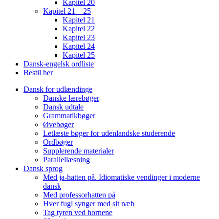
Kapitel 20
Kapitel 21 – 25
Kapitel 21
Kapitel 22
Kapitel 23
Kapitel 24
Kapitel 25
Dansk-engelsk ordliste
Bestil her
Dansk for udlændinge
Danske lærebøger
Dansk udtale
Grammatikbøger
Øvebøger
Letlæste bøger for udenlandske studerende
Ordbøger
Supplerende materialer
Parallellæsning
Dansk sprog
Med ja-hatten på. Idiomatiske vendinger i moderne
dansk
Med professorhatten på
Hver fugl synger med sit næb
Tag tyren ved hornene