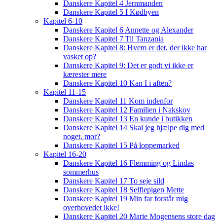
Danskere Kapitel 4 Jernmanden
Danskere Kapitel 5 I Kødbyen
Kapitel 6-10
Danskere Kapitel 6 Annette og Alexander
Danskere Kapitel 7 Til Tanzania
Danskere Kapitel 8: Hvem er det, der ikke har
vasket op?
Danskere Kapitel 9: Det er godt vi ikke er
kærester mere
Danskere Kapitel 10 Kan I i aften?
Kapitel 11-15
Danskere Kapitel 11 Kom indenfor
Danskere Kapitel 12 Familien i Nakskov
Danskere Kapitel 13 En kunde i butikken
Danskere Kapitel 14 Skal jeg hjælpe dig med
noget, mor?
Danskere Kapitel 15 På loppemarked
Kapitel 16-20
Danskere Kapitel 16 Flemming og Lindas
sommerhus
Danskere Kapitel 17 To seje sild
Danskere Kapitel 18 Selfiepigen Mette
Danskere Kapitel 19 Min far forstår mig
overhovedet ikke!
Danskere Kapitel 20 Marie Mogensens store dag