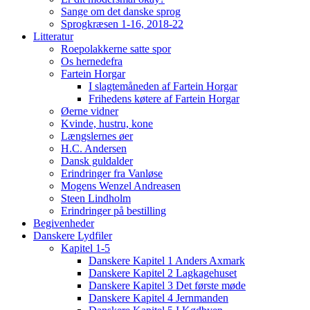
Sange om det danske sprog
Sprogkræsen 1-16, 2018-22
Litteratur
Roepolakkerne satte spor
Os hernedefra
Fartein Horgar
I slagtemåneden af Fartein Horgar
Frihedens køtere af Fartein Horgar
Øerne vidner
Kvinde, hustru, kone
Længslernes øer
H.C. Andersen
Dansk guldalder
Erindringer fra Vanløse
Mogens Wenzel Andreasen
Steen Lindholm
Erindringer på bestilling
Begivenheder
Danskere Lydfiler
Kapitel 1-5
Danskere Kapitel 1 Anders Axmark
Danskere Kapitel 2 Lagkagehuset
Danskere Kapitel 3 Det første møde
Danskere Kapitel 4 Jernmanden