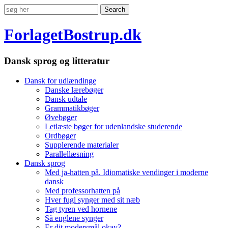
ForlagetBostrup.dk
Dansk sprog og litteratur
Dansk for udlændinge
Danske lærebøger
Dansk udtale
Grammatikbøger
Øvebøger
Letlæste bøger for udenlandske studerende
Ordbøger
Supplerende materialer
Parallellæsning
Dansk sprog
Med ja-hatten på. Idiomatiske vendinger i moderne
dansk
Med professorhatten på
Hver fugl synger med sit næb
Tag tyren ved hornene
Så englene synger
Er dit modersmål okay?