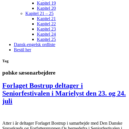
Kapitel 19
Kapitel 20
Kapitel 21 – 25
Kapitel 21
Kapitel 22
Kapitel 23
Kapitel 24
Kapitel 25
Dansk-engelsk ordliste
Bestil her
Tag
polske sæsonarbejdere
Forlaget Bostrup deltager i
Seniorfestivalen i Marielyst den 23. og 24.
juli
Atter i år deltager Forlaget Bostrup i samarbejde med Den Danske
Sprogkreds og Forfattergruppen Os hernedefra i Seniorfestivalen i