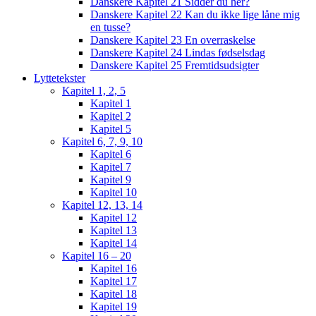
Danskere Kapitel 21 Sidder du her?
Danskere Kapitel 22 Kan du ikke lige låne mig
en tusse?
Danskere Kapitel 23 En overraskelse
Danskere Kapitel 24 Lindas fødselsdag
Danskere Kapitel 25 Fremtidsudsigter
Lyttetekster
Kapitel 1, 2, 5
Kapitel 1
Kapitel 2
Kapitel 5
Kapitel 6, 7, 9, 10
Kapitel 6
Kapitel 7
Kapitel 9
Kapitel 10
Kapitel 12, 13, 14
Kapitel 12
Kapitel 13
Kapitel 14
Kapitel 16 – 20
Kapitel 16
Kapitel 17
Kapitel 18
Kapitel 19