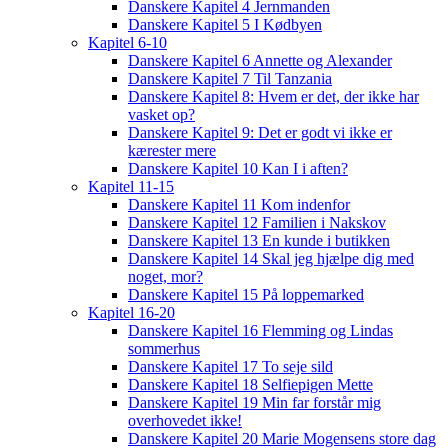
Danskere Kapitel 4 Jernmanden
Danskere Kapitel 5 I Kødbyen
Kapitel 6-10
Danskere Kapitel 6 Annette og Alexander
Danskere Kapitel 7 Til Tanzania
Danskere Kapitel 8: Hvem er det, der ikke har
vasket op?
Danskere Kapitel 9: Det er godt vi ikke er
kærester mere
Danskere Kapitel 10 Kan I i aften?
Kapitel 11-15
Danskere Kapitel 11 Kom indenfor
Danskere Kapitel 12 Familien i Nakskov
Danskere Kapitel 13 En kunde i butikken
Danskere Kapitel 14 Skal jeg hjælpe dig med
noget, mor?
Danskere Kapitel 15 På loppemarked
Kapitel 16-20
Danskere Kapitel 16 Flemming og Lindas
sommerhus
Danskere Kapitel 17 To seje sild
Danskere Kapitel 18 Selfiepigen Mette
Danskere Kapitel 19 Min far forstår mig
overhovedet ikke!
Danskere Kapitel 20 Marie Mogensens store dag