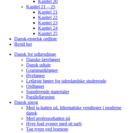
Kapitel 20
Kapitel 21 – 25
Kapitel 21
Kapitel 22
Kapitel 23
Kapitel 24
Kapitel 25
Dansk-engelsk ordliste
Bestil her
Dansk for udlændinge
Danske lærebøger
Dansk udtale
Grammatikbøger
Øvebøger
Letlæste bøger for udenlandske studerende
Ordbøger
Supplerende materialer
Parallellæsning
Dansk sprog
Med ja-hatten på. Idiomatiske vendinger i moderne
dansk
Med professorhatten på
Hver fugl synger med sit næb
Tag tyren ved hornene