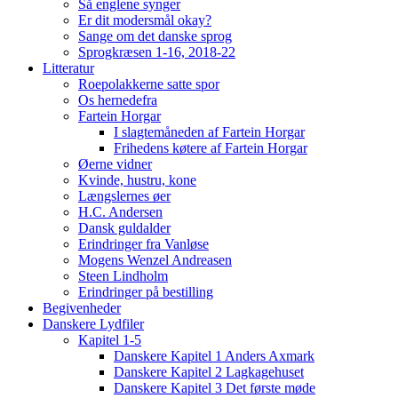
Så englene synger
Er dit modersmål okay?
Sange om det danske sprog
Sprogkræsen 1-16, 2018-22
Litteratur
Roepolakkerne satte spor
Os hernedefra
Fartein Horgar
I slagtemåneden af Fartein Horgar
Frihedens køtere af Fartein Horgar
Øerne vidner
Kvinde, hustru, kone
Længslernes øer
H.C. Andersen
Dansk guldalder
Erindringer fra Vanløse
Mogens Wenzel Andreasen
Steen Lindholm
Erindringer på bestilling
Begivenheder
Danskere Lydfiler
Kapitel 1-5
Danskere Kapitel 1 Anders Axmark
Danskere Kapitel 2 Lagkagehuset
Danskere Kapitel 3 Det første møde