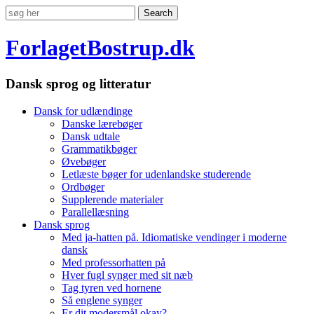
ForlagetBostrup.dk
Dansk sprog og litteratur
Dansk for udlændinge
Danske lærebøger
Dansk udtale
Grammatikbøger
Øvebøger
Letlæste bøger for udenlandske studerende
Ordbøger
Supplerende materialer
Parallellæsning
Dansk sprog
Med ja-hatten på. Idiomatiske vendinger i moderne
dansk
Med professorhatten på
Hver fugl synger med sit næb
Tag tyren ved hornene
Så englene synger
Er dit modersmål okay?