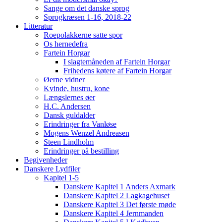
Sange om det danske sprog
Sprogkræsen 1-16, 2018-22
Litteratur
Roepolakkerne satte spor
Os hernedefra
Fartein Horgar
I slagtemåneden af Fartein Horgar
Frihedens køtere af Fartein Horgar
Øerne vidner
Kvinde, hustru, kone
Længslernes øer
H.C. Andersen
Dansk guldalder
Erindringer fra Vanløse
Mogens Wenzel Andreasen
Steen Lindholm
Erindringer på bestilling
Begivenheder
Danskere Lydfiler
Kapitel 1-5
Danskere Kapitel 1 Anders Axmark
Danskere Kapitel 2 Lagkagehuset
Danskere Kapitel 3 Det første møde
Danskere Kapitel 4 Jernmanden