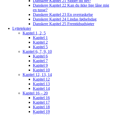
Danskere Kapitel 21 Sidder du her?
Danskere Kapitel 22 Kan du ikke lige låne mig
en tusse?
Danskere Kapitel 23 En overraskelse
Danskere Kapitel 24 Lindas fødselsdag
Danskere Kapitel 25 Fremtidsudsigter
Lyttetekster
Kapitel 1, 2, 5
Kapitel 1
Kapitel 2
Kapitel 5
Kapitel 6, 7, 9, 10
Kapitel 6
Kapitel 7
Kapitel 9
Kapitel 10
Kapitel 12, 13, 14
Kapitel 12
Kapitel 13
Kapitel 14
Kapitel 16 – 20
Kapitel 16
Kapitel 17
Kapitel 18
Kapitel 19