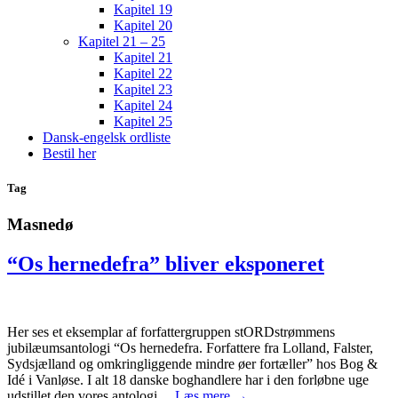
Kapitel 19
Kapitel 20
Kapitel 21 – 25
Kapitel 21
Kapitel 22
Kapitel 23
Kapitel 24
Kapitel 25
Dansk-engelsk ordliste
Bestil her
Tag
Masnedø
“Os hernedefra” bliver eksponeret
Her ses et eksemplar af forfattergruppen stORDstrømmens
jubilæumsantologi “Os hernedefra. Forfattere fra Lolland, Falster,
Sydsjælland og omkringliggende mindre øer fortæller” hos Bog &
Idé i Vanløse. I alt 18 danske boghandlere har i den forløbne uge
udstillet den vores antologi…
Læs mere →