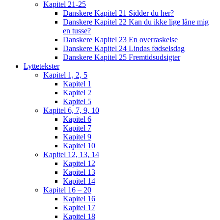
Kapitel 21-25
Danskere Kapitel 21 Sidder du her?
Danskere Kapitel 22 Kan du ikke lige låne mig
en tusse?
Danskere Kapitel 23 En overraskelse
Danskere Kapitel 24 Lindas fødselsdag
Danskere Kapitel 25 Fremtidsudsigter
Lyttetekster
Kapitel 1, 2, 5
Kapitel 1
Kapitel 2
Kapitel 5
Kapitel 6, 7, 9, 10
Kapitel 6
Kapitel 7
Kapitel 9
Kapitel 10
Kapitel 12, 13, 14
Kapitel 12
Kapitel 13
Kapitel 14
Kapitel 16 – 20
Kapitel 16
Kapitel 17
Kapitel 18