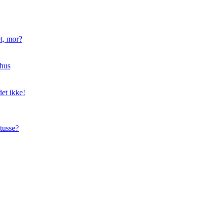
t, mor?
hus
et ikke!
tusse?