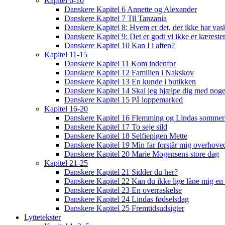
Kapitel 6-10
Danskere Kapitel 6 Annette og Alexander
Danskere Kapitel 7 Til Tanzania
Danskere Kapitel 8: Hvem er det, der ikke har vas
Danskere Kapitel 9: Det er godt vi ikke er kæreste
Danskere Kapitel 10 Kan I i aften?
Kapitel 11-15
Danskere Kapitel 11 Kom indenfor
Danskere Kapitel 12 Familien i Nakskov
Danskere Kapitel 13 En kunde i butikken
Danskere Kapitel 14 Skal jeg hjælpe dig med noge
Danskere Kapitel 15 På loppemarked
Kapitel 16-20
Danskere Kapitel 16 Flemming og Lindas sommer
Danskere Kapitel 17 To seje sild
Danskere Kapitel 18 Selfiepigen Mette
Danskere Kapitel 19 Min far forstår mig overhoved
Danskere Kapitel 20 Marie Mogensens store dag
Kapitel 21-25
Danskere Kapitel 21 Sidder du her?
Danskere Kapitel 22 Kan du ikke lige låne mig en 
Danskere Kapitel 23 En overraskelse
Danskere Kapitel 24 Lindas fødselsdag
Danskere Kapitel 25 Fremtidsudsigter
Lyttetekster