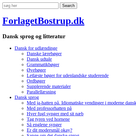
ForlagetBostrup.dk
Dansk sprog og litteratur
Dansk for udlændinge
Danske lærebøger
Dansk udtale
Grammatikbøger
Øvebøger
Letlæste bøger for udenlandske studerende
Ordbøger
Supplerende materialer
Parallellæsning
Dansk sprog
Med ja-hatten på. Idiomatiske vendinger i moderne dans
Med professorhatten på
Hver fugl synger med sit næb
Tag tyren ved hornene
Så englene synger
Er dit modersmål okay?
Sange om det danske sprog