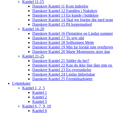
Kapitel 11-15
Danskere Kapitel 11 Kom indenfor
Danskere Kapitel 12 Familien i Nakskov
Danskere Kapitel 13 En kunde i butikken
Danskere Kapitel 14 Skal jeg hjælpe dig med noge
Danskere Kapitel 15 På loppemarked
Kapitel 16-20
Danskere Kapitel 16 Flemming og Lindas sommer
Danskere Kapitel 17 To seje sild
Danskere Kapitel 18 Selfiepigen Mette
Danskere Kapitel 19 Min far forstår mig overhoved
Danskere Kapitel 20 Marie Mogensens store dag
Kapitel 21-25
Danskere Kapitel 21 Sidder du her?
Danskere Kapitel 22 Kan du ikke lige låne mig en 
Danskere Kapitel 23 En overraskelse
Danskere Kapitel 24 Lindas fødselsdag
Danskere Kapitel 25 Fremtidsudsigter
Lyttetekster
Kapitel 1, 2, 5
Kapitel 1
Kapitel 2
Kapitel 5
Kapitel 6, 7, 9, 10
Kapitel 6