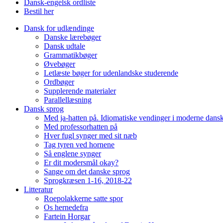
Dansk-engelsk ordliste
Bestil her
Dansk for udlændinge
Danske lærebøger
Dansk udtale
Grammatikbøger
Øvebøger
Letlæste bøger for udenlandske studerende
Ordbøger
Supplerende materialer
Parallellæsning
Dansk sprog
Med ja-hatten på. Idiomatiske vendinger i moderne dans
Med professorhatten på
Hver fugl synger med sit næb
Tag tyren ved hornene
Så englene synger
Er dit modersmål okay?
Sange om det danske sprog
Sprogkræsen 1-16, 2018-22
Litteratur
Roepolakkerne satte spor
Os hernedefra
Fartein Horgar