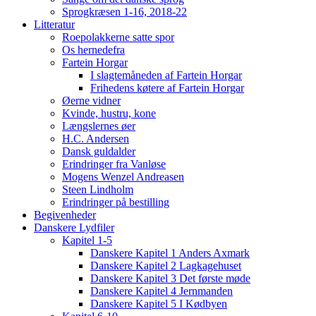
Sprogkræsen 1-16, 2018-22
Litteratur
Roepolakkerne satte spor
Os hernedefra
Fartein Horgar
I slagtemåneden af Fartein Horgar
Frihedens køtere af Fartein Horgar
Øerne vidner
Kvinde, hustru, kone
Længslernes øer
H.C. Andersen
Dansk guldalder
Erindringer fra Vanløse
Mogens Wenzel Andreasen
Steen Lindholm
Erindringer på bestilling
Begivenheder
Danskere Lydfiler
Kapitel 1-5
Danskere Kapitel 1 Anders Axmark
Danskere Kapitel 2 Lagkagehuset
Danskere Kapitel 3 Det første møde
Danskere Kapitel 4 Jernmanden
Danskere Kapitel 5 I Kødbyen