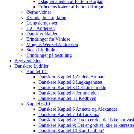
I slagtemåneden af Fartein Horgar
Frihedens køtere af Fartein Horgar
Øerne vidner
Kvinde, hustru, kone
Længslernes øer
H.C. Andersen
Dansk guldalder
Erindringer fra Vanløse
Mogens Wenzel Andreasen
Steen Lindholm
Erindringer på bestilling
Begivenheder
Danskere Lydfiler
Kapitel 1-5
Danskere Kapitel 1 Anders Axmark
Danskere Kapitel 2 Lagkagehuset
Danskere Kapitel 3 Det første møde
Danskere Kapitel 4 Jernmanden
Danskere Kapitel 5 I Kødbyen
Kapitel 6-10
Danskere Kapitel 6 Annette og Alexander
Danskere Kapitel 7 Til Tanzania
Danskere Kapitel 8: Hvem er det, der ikke har vas
Danskere Kapitel 9: Det er godt vi ikke er kæreste
Danskere Kapitel 10 Kan I i aften?