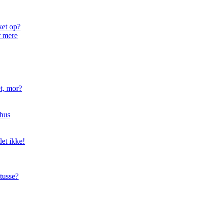
ket op?
r mere
t, mor?
hus
et ikke!
tusse?