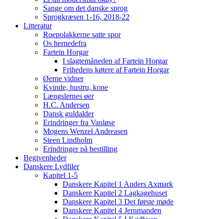
Sange om det danske sprog
Sprogkræsen 1-16, 2018-22
Litteratur
Roepolakkerne satte spor
Os hernedefra
Fartein Horgar
I slagtemåneden af Fartein Horgar
Frihedens køtere af Fartein Horgar
Øerne vidner
Kvinde, hustru, kone
Længslernes øer
H.C. Andersen
Dansk guldalder
Erindringer fra Vanløse
Mogens Wenzel Andreasen
Steen Lindholm
Erindringer på bestilling
Begivenheder
Danskere Lydfiler
Kapitel 1-5
Danskere Kapitel 1 Anders Axmark
Danskere Kapitel 2 Lagkagehuset
Danskere Kapitel 3 Det første møde
Danskere Kapitel 4 Jernmanden