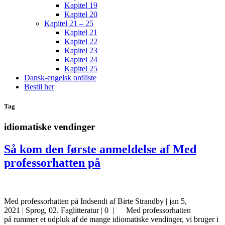
Kapitel 19
Kapitel 20
Kapitel 21 – 25
Kapitel 21
Kapitel 22
Kapitel 23
Kapitel 24
Kapitel 25
Dansk-engelsk ordliste
Bestil her
Tag
idiomatiske vendinger
Så kom den første anmeldelse af Med
professorhatten på
Med professorhatten på Indsendt af Birte Strandby | jan 5,
2021 | Sprog, 02. Faglitteratur | 0 | Med professorhatten
på rummer et udpluk af de mange idiomatiske vendinger, vi bruger i