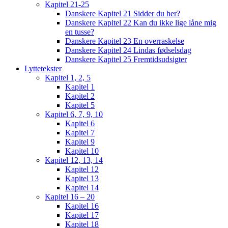
Kapitel 21-25
Danskere Kapitel 21 Sidder du her?
Danskere Kapitel 22 Kan du ikke lige låne mig
en tusse?
Danskere Kapitel 23 En overraskelse
Danskere Kapitel 24 Lindas fødselsdag
Danskere Kapitel 25 Fremtidsudsigter
Lyttetekster
Kapitel 1, 2, 5
Kapitel 1
Kapitel 2
Kapitel 5
Kapitel 6, 7, 9, 10
Kapitel 6
Kapitel 7
Kapitel 9
Kapitel 10
Kapitel 12, 13, 14
Kapitel 12
Kapitel 13
Kapitel 14
Kapitel 16 – 20
Kapitel 16
Kapitel 17
Kapitel 18