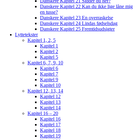
Danskere Kapitel 21 Sidder du her?
Danskere Kapitel 22 Kan du ikke lige låne mig
en tusse?
Danskere Kapitel 23 En overraskelse
Danskere Kapitel 24 Lindas fødselsdag
Danskere Kapitel 25 Fremtidsudsigter
Lyttetekster
Kapitel 1, 2, 5
Kapitel 1
Kapitel 2
Kapitel 5
Kapitel 6, 7, 9, 10
Kapitel 6
Kapitel 7
Kapitel 9
Kapitel 10
Kapitel 12, 13, 14
Kapitel 12
Kapitel 13
Kapitel 14
Kapitel 16 – 20
Kapitel 16
Kapitel 17
Kapitel 18
Kapitel 19