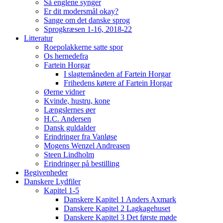
Så englene synger
Er dit modersmål okay?
Sange om det danske sprog
Sprogkræsen 1-16, 2018-22
Litteratur
Roepolakkerne satte spor
Os hernedefra
Fartein Horgar
I slagtemåneden af Fartein Horgar
Frihedens køtere af Fartein Horgar
Øerne vidner
Kvinde, hustru, kone
Længslernes øer
H.C. Andersen
Dansk guldalder
Erindringer fra Vanløse
Mogens Wenzel Andreasen
Steen Lindholm
Erindringer på bestilling
Begivenheder
Danskere Lydfiler
Kapitel 1-5
Danskere Kapitel 1 Anders Axmark
Danskere Kapitel 2 Lagkagehuset
Danskere Kapitel 3 Det første møde