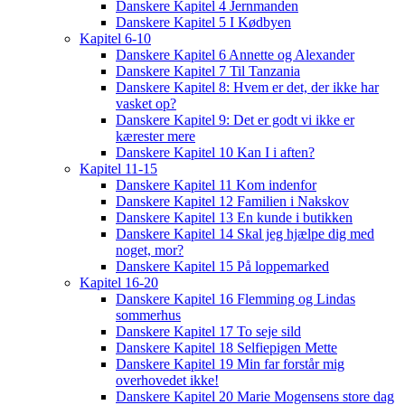
Danskere Kapitel 4 Jernmanden
Danskere Kapitel 5 I Kødbyen
Kapitel 6-10
Danskere Kapitel 6 Annette og Alexander
Danskere Kapitel 7 Til Tanzania
Danskere Kapitel 8: Hvem er det, der ikke har
vasket op?
Danskere Kapitel 9: Det er godt vi ikke er
kærester mere
Danskere Kapitel 10 Kan I i aften?
Kapitel 11-15
Danskere Kapitel 11 Kom indenfor
Danskere Kapitel 12 Familien i Nakskov
Danskere Kapitel 13 En kunde i butikken
Danskere Kapitel 14 Skal jeg hjælpe dig med
noget, mor?
Danskere Kapitel 15 På loppemarked
Kapitel 16-20
Danskere Kapitel 16 Flemming og Lindas
sommerhus
Danskere Kapitel 17 To seje sild
Danskere Kapitel 18 Selfiepigen Mette
Danskere Kapitel 19 Min far forstår mig
overhovedet ikke!
Danskere Kapitel 20 Marie Mogensens store dag