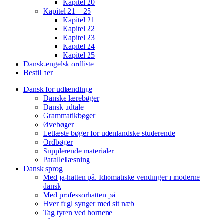
Kapitel 20
Kapitel 21 – 25
Kapitel 21
Kapitel 22
Kapitel 23
Kapitel 24
Kapitel 25
Dansk-engelsk ordliste
Bestil her
Dansk for udlændinge
Danske lærebøger
Dansk udtale
Grammatikbøger
Øvebøger
Letlæste bøger for udenlandske studerende
Ordbøger
Supplerende materialer
Parallellæsning
Dansk sprog
Med ja-hatten på. Idiomatiske vendinger i moderne
dansk
Med professorhatten på
Hver fugl synger med sit næb
Tag tyren ved hornene