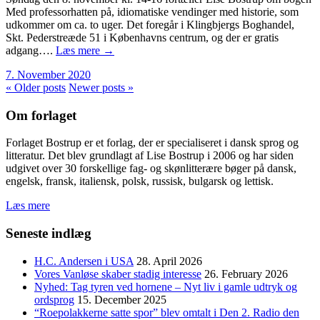
Med professorhatten på, idiomatiske vendinger med historie, som
udkommer om ca. to uger. Det foregår i Klingbjergs Boghandel,
Skt. Pederstreæde 51 i Københavns centrum, og der er gratis
adgang….
Læs mere →
7. November 2020
« Older posts
Newer posts »
Om forlaget
Forlaget Bostrup er et forlag, der er specialiseret i dansk sprog og
litteratur. Det blev grundlagt af Lise Bostrup i 2006 og har siden
udgivet over 30 forskellige fag- og skønlitterære bøger på dansk,
engelsk, fransk, italiensk, polsk, russisk, bulgarsk og lettisk.
Læs mere
Seneste indlæg
H.C. Andersen i USA
28. April 2026
Vores Vanløse skaber stadig interesse
26. February 2026
Nyhed: Tag tyren ved hornene – Nyt liv i gamle udtryk og
ordsprog
15. December 2025
“Roepolakkerne satte spor” blev omtalt i Den 2. Radio den