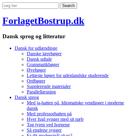
ForlagetBostrup.dk
Dansk sprog og litteratur
Dansk for udlændinge
Danske lærebøger
Dansk udtale
Grammatikbøger
Øvebøger
Letlæste bøger for udenlandske studerende
Ordbøger
Supplerende materialer
Parallellæsning
Dansk sprog
Med ja-hatten på. Idiomatiske vendinger i moderne
dansk
Med professorhatten på
Hver fugl synger med sit næb
Tag tyren ved hornene
Så englene synger
Er dit modersmål okay?