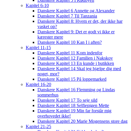
Danskere Kapitel 5 I Kødbyen
Kapitel 6-10
Danskere Kapitel 6 Annette og Alexander
Danskere Kapitel 7 Til Tanzania
Danskere Kapitel 8: Hvem er det, der ikke har
vasket op?
Danskere Kapitel 9: Det er godt vi ikke er
kærester mere
Danskere Kapitel 10 Kan I i aften?
Kapitel 11-15
Danskere Kapitel 11 Kom indenfor
Danskere Kapitel 12 Familien i Nakskov
Danskere Kapitel 13 En kunde i butikken
Danskere Kapitel 14 Skal jeg hjælpe dig med
noget, mor?
Danskere Kapitel 15 På loppemarked
Kapitel 16-20
Danskere Kapitel 16 Flemming og Lindas
sommerhus
Danskere Kapitel 17 To seje sild
Danskere Kapitel 18 Selfiepigen Mette
Danskere Kapitel 19 Min far forstår mig
overhovedet ikke!
Danskere Kapitel 20 Marie Mogensens store dag
Kapitel 21-25