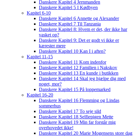
Danskere Kapitel 4 Jernmanden
Danskere Kapitel 5 I Kødbyen
Kapitel 6-10
Danskere Kapitel 6 Annette og Alexander
Danskere Kapitel 7 Til Tanzania
Danskere Kapitel 8: Hvem er det, der ikke har
vasket op?
Danskere Kapitel 9: Det er godt vi ikke er
kærester mere
Danskere Kapitel 10 Kan I i aften?
Kapitel 11-15
Danskere Kapitel 11 Kom indenfor
Danskere Kapitel 12 Familien i Nakskov
Danskere Kapitel 13 En kunde i butikken
Danskere Kapitel 14 Skal jeg hjælpe dig med
noget, mor?
Danskere Kapitel 15 På loppemarked
Kapitel 16-20
Danskere Kapitel 16 Flemming og Lindas
sommerhus
Danskere Kapitel 17 To seje sild
Danskere Kapitel 18 Selfiepigen Mette
Danskere Kapitel 19 Min far forstår mig
overhovedet ikke!
Danskere Kapitel 20 Marie Mogensens store dag