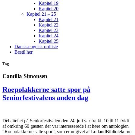
Kapitel 19
Kapitel 20
Kapitel 21 – 25
Kapitel 21
Kapitel 22
Kapitel 23
Kapitel 24
Kapitel 25
Dansk-engelsk ordliste
Bestil her
Tag
Camilla Simonsen
Roepolakkerne satte spor på
Seniorfestivalens anden dag
Debatteltet på Seniorfestivalen den 24. juli var fra kl. 10 til 11 fyldt
af omkring 60 gæster, der var interesserede i at høre om antologien
“Roepolakkerne satte spor”, som er udgivet af LollandBibliotekerne