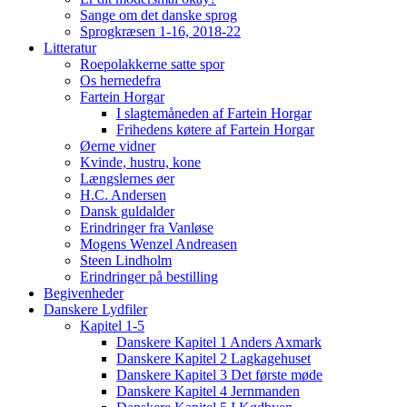
Sange om det danske sprog
Sprogkræsen 1-16, 2018-22
Litteratur
Roepolakkerne satte spor
Os hernedefra
Fartein Horgar
I slagtemåneden af Fartein Horgar
Frihedens køtere af Fartein Horgar
Øerne vidner
Kvinde, hustru, kone
Længslernes øer
H.C. Andersen
Dansk guldalder
Erindringer fra Vanløse
Mogens Wenzel Andreasen
Steen Lindholm
Erindringer på bestilling
Begivenheder
Danskere Lydfiler
Kapitel 1-5
Danskere Kapitel 1 Anders Axmark
Danskere Kapitel 2 Lagkagehuset
Danskere Kapitel 3 Det første møde
Danskere Kapitel 4 Jernmanden