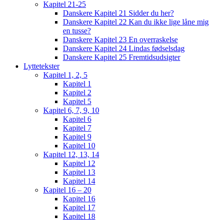
Kapitel 21-25
Danskere Kapitel 21 Sidder du her?
Danskere Kapitel 22 Kan du ikke lige låne mig
en tusse?
Danskere Kapitel 23 En overraskelse
Danskere Kapitel 24 Lindas fødselsdag
Danskere Kapitel 25 Fremtidsudsigter
Lyttetekster
Kapitel 1, 2, 5
Kapitel 1
Kapitel 2
Kapitel 5
Kapitel 6, 7, 9, 10
Kapitel 6
Kapitel 7
Kapitel 9
Kapitel 10
Kapitel 12, 13, 14
Kapitel 12
Kapitel 13
Kapitel 14
Kapitel 16 – 20
Kapitel 16
Kapitel 17
Kapitel 18