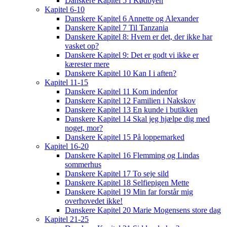
Danskere Kapitel 5 I Kødbyen
Kapitel 6-10
Danskere Kapitel 6 Annette og Alexander
Danskere Kapitel 7 Til Tanzania
Danskere Kapitel 8: Hvem er det, der ikke har
vasket op?
Danskere Kapitel 9: Det er godt vi ikke er
kærester mere
Danskere Kapitel 10 Kan I i aften?
Kapitel 11-15
Danskere Kapitel 11 Kom indenfor
Danskere Kapitel 12 Familien i Nakskov
Danskere Kapitel 13 En kunde i butikken
Danskere Kapitel 14 Skal jeg hjælpe dig med
noget, mor?
Danskere Kapitel 15 På loppemarked
Kapitel 16-20
Danskere Kapitel 16 Flemming og Lindas
sommerhus
Danskere Kapitel 17 To seje sild
Danskere Kapitel 18 Selfiepigen Mette
Danskere Kapitel 19 Min far forstår mig
overhovedet ikke!
Danskere Kapitel 20 Marie Mogensens store dag
Kapitel 21-25