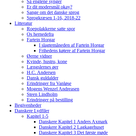
Så englene synger
Er dit modersmål okay?
Sange om det danske sprog
Sprogkræsen 1-16, 2018-22
Litteratur
Roepolakkerne satte spor
Os hernedefra
Fartein Horgar
I slagtemåneden af Fartein Horgar
Frihedens køtere af Fartein Horgar
Øerne vidner
Kvinde, hustru, kone
Længslernes øer
H.C. Andersen
Dansk guldalder
Erindringer fra Vanløse
Mogens Wenzel Andreasen
Steen Lindholm
Erindringer på bestilling
Begivenheder
Danskere Lydfiler
Kapitel 1-5
Danskere Kapitel 1 Anders Axmark
Danskere Kapitel 2 Lagkagehuset
Danskere Kapitel 3 Det første møde