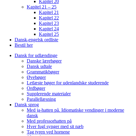
Kapitel 20
Kapitel 21 – 25
Kapitel 21
Kapitel 22
Kapitel 23
Kapitel 24
Kapitel 25
Dansk-engelsk ordliste
Bestil her
Dansk for udlændinge
Danske lærebøger
Dansk udtale
Grammatikbøger
Øvebøger
Letlæste bøger for udenlandske studerende
Ordbøger
Supplerende materialer
Parallellæsning
Dansk sprog
Med ja-hatten på. Idiomatiske vendinger i moderne
dansk
Med professorhatten på
Hver fugl synger med sit næb
Tag tyren ved hornene