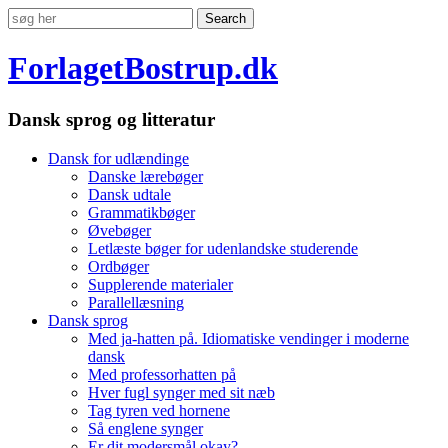
ForlagetBostrup.dk
Dansk sprog og litteratur
Dansk for udlændinge
Danske lærebøger
Dansk udtale
Grammatikbøger
Øvebøger
Letlæste bøger for udenlandske studerende
Ordbøger
Supplerende materialer
Parallellæsning
Dansk sprog
Med ja-hatten på. Idiomatiske vendinger i moderne
dansk
Med professorhatten på
Hver fugl synger med sit næb
Tag tyren ved hornene
Så englene synger
Er dit modersmål okay?