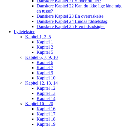
Danskere Kapitel 21 Sidder du her?
Danskere Kapitel 22 Kan du ikke lige låne mig
en tusse?
Danskere Kapitel 23 En overraskelse
Danskere Kapitel 24 Lindas fødselsdag
Danskere Kapitel 25 Fremtidsudsigter
Lyttetekster
Kapitel 1, 2, 5
Kapitel 1
Kapitel 2
Kapitel 5
Kapitel 6, 7, 9, 10
Kapitel 6
Kapitel 7
Kapitel 9
Kapitel 10
Kapitel 12, 13, 14
Kapitel 12
Kapitel 13
Kapitel 14
Kapitel 16 – 20
Kapitel 16
Kapitel 17
Kapitel 18
Kapitel 19