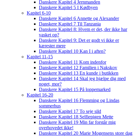
Danskere Kapitel 4 Jernmanden
Danskere Kapitel 5 I Kødbyen
Kapitel 6-10
Danskere Kapitel 6 Annette og Alexander
Danskere Kapitel 7 Til Tanzania
Danskere Kapitel 8: Hvem er det, der ikke har
vasket op?
Danskere Kapitel 9: Det er godt vi ikke er
kærester mere
Danskere Kapitel 10 Kan I i aften?
Kapitel 11-15
Danskere Kapitel 11 Kom indenfor
Danskere Kapitel 12 Familien i Nakskov
Danskere Kapitel 13 En kunde i butikken
Danskere Kapitel 14 Skal jeg hjælpe dig med
noget, mor?
Danskere Kapitel 15 På loppemarked
Kapitel 16-20
Danskere Kapitel 16 Flemming og Lindas
sommerhus
Danskere Kapitel 17 To seje sild
Danskere Kapitel 18 Selfiepigen Mette
Danskere Kapitel 19 Min far forstår mig
overhovedet ikke!
Danskere Kapitel 20 Marie Mogensens store dag