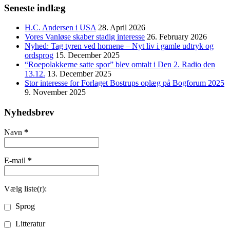
Seneste indlæg
H.C. Andersen i USA
28. April 2026
Vores Vanløse skaber stadig interesse
26. February 2026
Nyhed: Tag tyren ved hornene – Nyt liv i gamle udtryk og
ordsprog
15. December 2025
“Roepolakkerne satte spor” blev omtalt i Den 2. Radio den
13.12.
13. December 2025
Stor interesse for Forlaget Bostrups oplæg på Bogforum 2025
9. November 2025
Nyhedsbrev
Navn
*
E-mail
*
Vælg liste(r):
Sprog
Litteratur