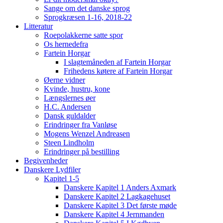
Sange om det danske sprog
Sprogkræsen 1-16, 2018-22
Litteratur
Roepolakkerne satte spor
Os hernedefra
Fartein Horgar
I slagtemåneden af Fartein Horgar
Frihedens køtere af Fartein Horgar
Øerne vidner
Kvinde, hustru, kone
Længslernes øer
H.C. Andersen
Dansk guldalder
Erindringer fra Vanløse
Mogens Wenzel Andreasen
Steen Lindholm
Erindringer på bestilling
Begivenheder
Danskere Lydfiler
Kapitel 1-5
Danskere Kapitel 1 Anders Axmark
Danskere Kapitel 2 Lagkagehuset
Danskere Kapitel 3 Det første møde
Danskere Kapitel 4 Jernmanden