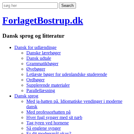
ForlagetBostrup.dk
Dansk sprog og litteratur
Dansk for udlændinge
Danske lærebøger
Dansk udtale
Grammatikbøger
Øvebøger
Letlæste bøger for udenlandske studerende
Ordbøger
Supplerende materialer
Parallellæsning
Dansk sprog
Med ja-hatten på. Idiomatiske vendinger i moderne
dansk
Med professorhatten på
Hver fugl synger med sit næb
Tag tyren ved hornene
Så englene synger
Er dit modersmål okay?