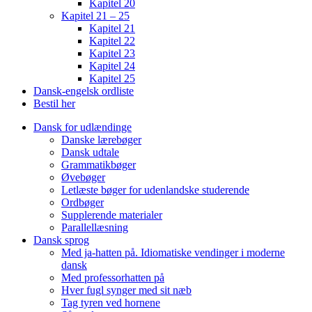
Kapitel 20
Kapitel 21 – 25
Kapitel 21
Kapitel 22
Kapitel 23
Kapitel 24
Kapitel 25
Dansk-engelsk ordliste
Bestil her
Dansk for udlændinge
Danske lærebøger
Dansk udtale
Grammatikbøger
Øvebøger
Letlæste bøger for udenlandske studerende
Ordbøger
Supplerende materialer
Parallellæsning
Dansk sprog
Med ja-hatten på. Idiomatiske vendinger i moderne
dansk
Med professorhatten på
Hver fugl synger med sit næb
Tag tyren ved hornene