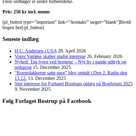
Flere ordbøger er under forberedelse.
Pris: 250 kr incl. moms
[pl_button type=”important” link=”/kontakt/” target=”blank”]Bestil
bogen her[/pl_button]
Seneste indlæg
H.C. Andersen i USA
28. April 2026
Vores Vanløse skaber stadig interesse
26. February 2026
Nyhed: Tag tyren ved hornene – Nyt liv i gamle udtryk og
ordsprog
15. December 2025
“Roepolakkerne satte spor” blev omtalt i Den 2. Radio den
13.12.
13. December 2025
Stor interesse for Forlaget Bostrups oplæg på Bogforum 2025
9. November 2025
Følg Forlaget Bostrup på Facebook