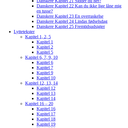
Danskere Kapitel 21 Sidder du her?
Danskere Kapitel 22 Kan du ikke lige låne mig
en tusse?
Danskere Kapitel 23 En overraskelse
Danskere Kapitel 24 Lindas fødselsdag
Danskere Kapitel 25 Fremtidsudsigter
Lyttetekster
Kapitel 1, 2, 5
Kapitel 1
Kapitel 2
Kapitel 5
Kapitel 6, 7, 9, 10
Kapitel 6
Kapitel 7
Kapitel 9
Kapitel 10
Kapitel 12, 13, 14
Kapitel 12
Kapitel 13
Kapitel 14
Kapitel 16 – 20
Kapitel 16
Kapitel 17
Kapitel 18
Kapitel 19