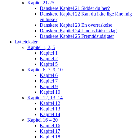
Kapitel 21-25
Danskere Kapitel 21 Sidder du her?
Danskere Kapitel 22 Kan du ikke lige låne mig
en tusse?
Danskere Kapitel 23 En overraskelse
Danskere Kapitel 24 Lindas fødselsdag
Danskere Kapitel 25 Fremtidsudsigter
Lyttetekster
Kapitel 1, 2, 5
Kapitel 1
Kapitel 2
Kapitel 5
Kapitel 6, 7, 9, 10
Kapitel 6
Kapitel 7
Kapitel 9
Kapitel 10
Kapitel 12, 13, 14
Kapitel 12
Kapitel 13
Kapitel 14
Kapitel 16 – 20
Kapitel 16
Kapitel 17
Kapitel 18