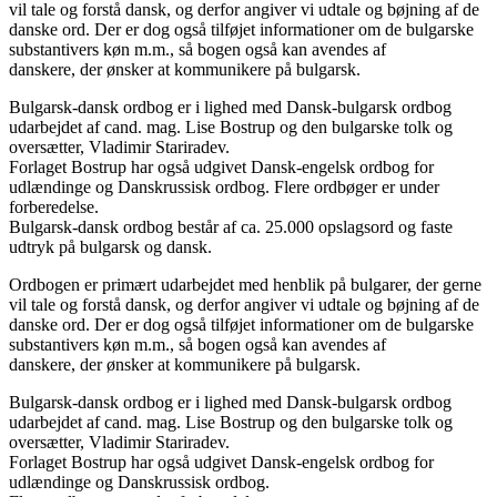
vil tale og forstå dansk, og derfor angiver vi udtale og bøjning af de
danske ord. Der er dog også tilføjet informationer om de bulgarske
substantivers køn m.m., så bogen også kan avendes af
danskere, der ønsker at kommunikere på bulgarsk.
Bulgarsk-dansk ordbog er i lighed med Dansk-bulgarsk ordbog
udarbejdet af cand. mag. Lise Bostrup og den bulgarske tolk og
oversætter, Vladimir Stariradev.
Forlaget Bostrup har også udgivet Dansk-engelsk ordbog for
udlændinge og Danskrussisk ordbog. Flere ordbøger er under
forberedelse.
Bulgarsk-dansk ordbog består af ca. 25.000 opslagsord og faste
udtryk på bulgarsk og dansk.
Ordbogen er primært udarbejdet med henblik på bulgarer, der gerne
vil tale og forstå dansk, og derfor angiver vi udtale og bøjning af de
danske ord. Der er dog også tilføjet informationer om de bulgarske
substantivers køn m.m., så bogen også kan avendes af
danskere, der ønsker at kommunikere på bulgarsk.
Bulgarsk-dansk ordbog er i lighed med Dansk-bulgarsk ordbog
udarbejdet af cand. mag. Lise Bostrup og den bulgarske tolk og
oversætter, Vladimir Stariradev.
Forlaget Bostrup har også udgivet Dansk-engelsk ordbog for
udlændinge og Danskrussisk ordbog.