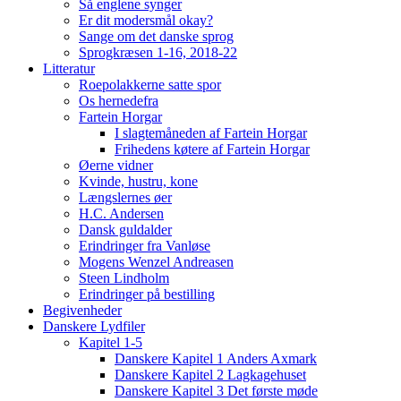
Så englene synger
Er dit modersmål okay?
Sange om det danske sprog
Sprogkræsen 1-16, 2018-22
Litteratur
Roepolakkerne satte spor
Os hernedefra
Fartein Horgar
I slagtemåneden af Fartein Horgar
Frihedens køtere af Fartein Horgar
Øerne vidner
Kvinde, hustru, kone
Længslernes øer
H.C. Andersen
Dansk guldalder
Erindringer fra Vanløse
Mogens Wenzel Andreasen
Steen Lindholm
Erindringer på bestilling
Begivenheder
Danskere Lydfiler
Kapitel 1-5
Danskere Kapitel 1 Anders Axmark
Danskere Kapitel 2 Lagkagehuset
Danskere Kapitel 3 Det første møde