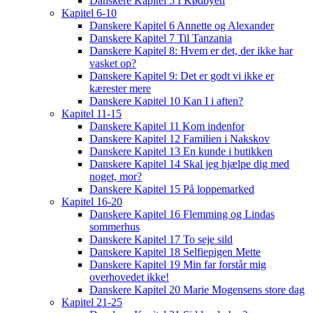
Danskere Kapitel 5 I Kødbyen
Kapitel 6-10
Danskere Kapitel 6 Annette og Alexander
Danskere Kapitel 7 Til Tanzania
Danskere Kapitel 8: Hvem er det, der ikke har
vasket op?
Danskere Kapitel 9: Det er godt vi ikke er
kærester mere
Danskere Kapitel 10 Kan I i aften?
Kapitel 11-15
Danskere Kapitel 11 Kom indenfor
Danskere Kapitel 12 Familien i Nakskov
Danskere Kapitel 13 En kunde i butikken
Danskere Kapitel 14 Skal jeg hjælpe dig med
noget, mor?
Danskere Kapitel 15 På loppemarked
Kapitel 16-20
Danskere Kapitel 16 Flemming og Lindas
sommerhus
Danskere Kapitel 17 To seje sild
Danskere Kapitel 18 Selfiepigen Mette
Danskere Kapitel 19 Min far forstår mig
overhovedet ikke!
Danskere Kapitel 20 Marie Mogensens store dag
Kapitel 21-25