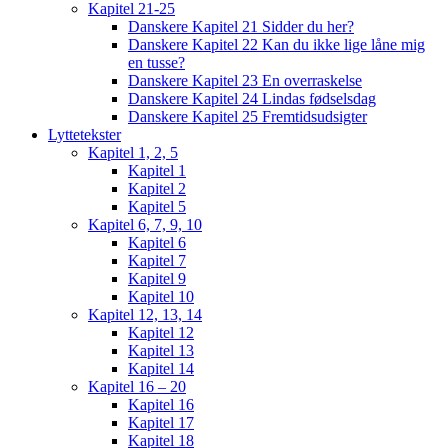
Kapitel 21-25
Danskere Kapitel 21 Sidder du her?
Danskere Kapitel 22 Kan du ikke lige låne mig
en tusse?
Danskere Kapitel 23 En overraskelse
Danskere Kapitel 24 Lindas fødselsdag
Danskere Kapitel 25 Fremtidsudsigter
Lyttetekster
Kapitel 1, 2, 5
Kapitel 1
Kapitel 2
Kapitel 5
Kapitel 6, 7, 9, 10
Kapitel 6
Kapitel 7
Kapitel 9
Kapitel 10
Kapitel 12, 13, 14
Kapitel 12
Kapitel 13
Kapitel 14
Kapitel 16 – 20
Kapitel 16
Kapitel 17
Kapitel 18