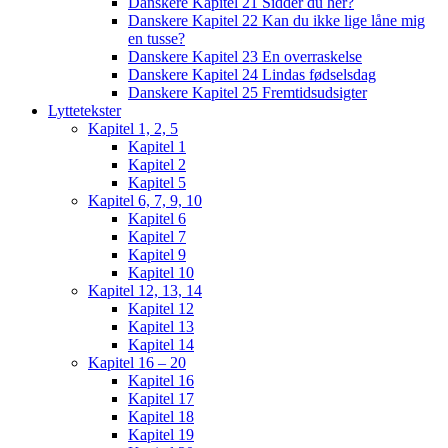
Danskere Kapitel 21 Sidder du her?
Danskere Kapitel 22 Kan du ikke lige låne mig
en tusse?
Danskere Kapitel 23 En overraskelse
Danskere Kapitel 24 Lindas fødselsdag
Danskere Kapitel 25 Fremtidsudsigter
Lyttetekster
Kapitel 1, 2, 5
Kapitel 1
Kapitel 2
Kapitel 5
Kapitel 6, 7, 9, 10
Kapitel 6
Kapitel 7
Kapitel 9
Kapitel 10
Kapitel 12, 13, 14
Kapitel 12
Kapitel 13
Kapitel 14
Kapitel 16 – 20
Kapitel 16
Kapitel 17
Kapitel 18
Kapitel 19