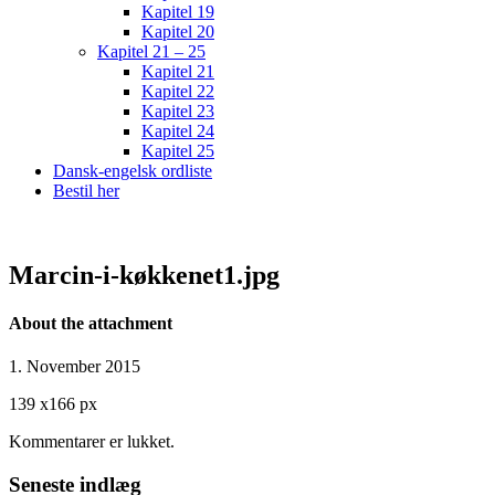
Kapitel 19
Kapitel 20
Kapitel 21 – 25
Kapitel 21
Kapitel 22
Kapitel 23
Kapitel 24
Kapitel 25
Dansk-engelsk ordliste
Bestil her
Marcin-i-køkkenet1.jpg
About the attachment
1. November 2015
139
x
166 px
Kommentarer er lukket.
Seneste indlæg