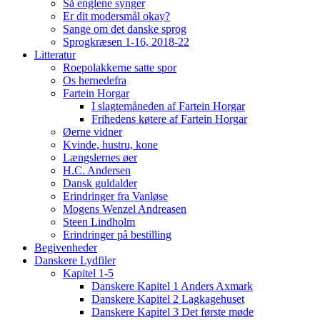
Så englene synger
Er dit modersmål okay?
Sange om det danske sprog
Sprogkræsen 1-16, 2018-22
Litteratur
Roepolakkerne satte spor
Os hernedefra
Fartein Horgar
I slagtemåneden af Fartein Horgar
Frihedens køtere af Fartein Horgar
Øerne vidner
Kvinde, hustru, kone
Længslernes øer
H.C. Andersen
Dansk guldalder
Erindringer fra Vanløse
Mogens Wenzel Andreasen
Steen Lindholm
Erindringer på bestilling
Begivenheder
Danskere Lydfiler
Kapitel 1-5
Danskere Kapitel 1 Anders Axmark
Danskere Kapitel 2 Lagkagehuset
Danskere Kapitel 3 Det første møde