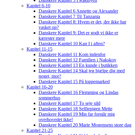
Danskere Kapitel 5 I Kødbyen
Kapitel 6-10
Danskere Kapitel 6 Annette og Alexander
Danskere Kapitel 7 Til Tanzania
Danskere Kapitel 8: Hvem er det, der ikke har
vasket op?
Danskere Kapitel 9: Det er godt vi ikke er
kærester mere
Danskere Kapitel 10 Kan I i aften?
Kapitel 11-15
Danskere Kapitel 11 Kom indenfor
Danskere Kapitel 12 Familien i Nakskov
Danskere Kapitel 13 En kunde i butikken
Danskere Kapitel 14 Skal jeg hjælpe dig med
noget, mor?
Danskere Kapitel 15 På loppemarked
Kapitel 16-20
Danskere Kapitel 16 Flemming og Lindas
sommerhus
Danskere Kapitel 17 To seje sild
Danskere Kapitel 18 Selfiepigen Mette
Danskere Kapitel 19 Min far forstår mig
overhovedet ikke!
Danskere Kapitel 20 Marie Mogensens store dag
Kapitel 21-25