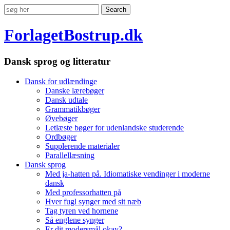
ForlagetBostrup.dk
Dansk sprog og litteratur
Dansk for udlændinge
Danske lærebøger
Dansk udtale
Grammatikbøger
Øvebøger
Letlæste bøger for udenlandske studerende
Ordbøger
Supplerende materialer
Parallellæsning
Dansk sprog
Med ja-hatten på. Idiomatiske vendinger i moderne
dansk
Med professorhatten på
Hver fugl synger med sit næb
Tag tyren ved hornene
Så englene synger
Er dit modersmål okay?