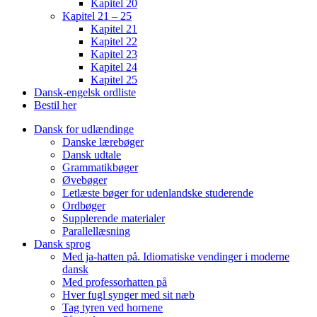
Kapitel 20
Kapitel 21 – 25
Kapitel 21
Kapitel 22
Kapitel 23
Kapitel 24
Kapitel 25
Dansk-engelsk ordliste
Bestil her
Dansk for udlændinge
Danske lærebøger
Dansk udtale
Grammatikbøger
Øvebøger
Letlæste bøger for udenlandske studerende
Ordbøger
Supplerende materialer
Parallellæsning
Dansk sprog
Med ja-hatten på. Idiomatiske vendinger i moderne
dansk
Med professorhatten på
Hver fugl synger med sit næb
Tag tyren ved hornene