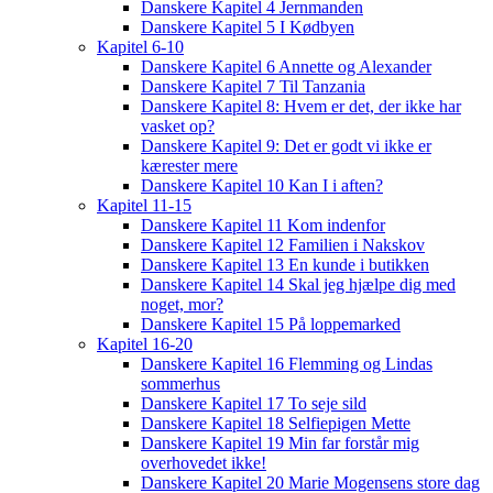
Danskere Kapitel 4 Jernmanden
Danskere Kapitel 5 I Kødbyen
Kapitel 6-10
Danskere Kapitel 6 Annette og Alexander
Danskere Kapitel 7 Til Tanzania
Danskere Kapitel 8: Hvem er det, der ikke har
vasket op?
Danskere Kapitel 9: Det er godt vi ikke er
kærester mere
Danskere Kapitel 10 Kan I i aften?
Kapitel 11-15
Danskere Kapitel 11 Kom indenfor
Danskere Kapitel 12 Familien i Nakskov
Danskere Kapitel 13 En kunde i butikken
Danskere Kapitel 14 Skal jeg hjælpe dig med
noget, mor?
Danskere Kapitel 15 På loppemarked
Kapitel 16-20
Danskere Kapitel 16 Flemming og Lindas
sommerhus
Danskere Kapitel 17 To seje sild
Danskere Kapitel 18 Selfiepigen Mette
Danskere Kapitel 19 Min far forstår mig
overhovedet ikke!
Danskere Kapitel 20 Marie Mogensens store dag