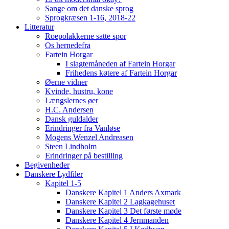
Sange om det danske sprog
Sprogkræsen 1-16, 2018-22
Litteratur
Roepolakkerne satte spor
Os hernedefra
Fartein Horgar
I slagtemåneden af Fartein Horgar
Frihedens køtere af Fartein Horgar
Øerne vidner
Kvinde, hustru, kone
Længslernes øer
H.C. Andersen
Dansk guldalder
Erindringer fra Vanløse
Mogens Wenzel Andreasen
Steen Lindholm
Erindringer på bestilling
Begivenheder
Danskere Lydfiler
Kapitel 1-5
Danskere Kapitel 1 Anders Axmark
Danskere Kapitel 2 Lagkagehuset
Danskere Kapitel 3 Det første møde
Danskere Kapitel 4 Jernmanden