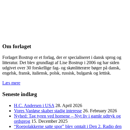
Om forlaget
Forlaget Bostrup er et forlag, der er specialiseret i dansk sprog og
litteratur. Det blev grundlagt af Lise Bostrup i 2006 og har siden
udgivet over 30 forskellige fag- og skønlitterære bøger på dansk,
engelsk, fransk, italiensk, polsk, russisk, bulgarsk og lettisk.
Læs mere
Seneste indlæg
H.C. Andersen i USA
28. April 2026
Vores Vanløse skaber stadig interesse
26. February 2026
Nyhed: Tag tyren ved hornene – Nyt liv i gamle udtryk og
ordsprog
15. December 2025
“Roepolakkerne satte spor” blev omtalt i Den 2. Radio den