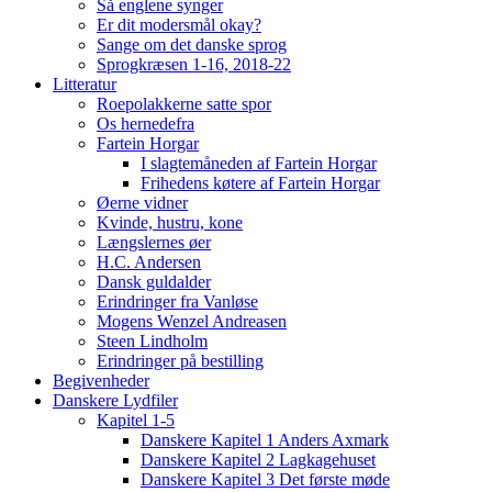
Så englene synger
Er dit modersmål okay?
Sange om det danske sprog
Sprogkræsen 1-16, 2018-22
Litteratur
Roepolakkerne satte spor
Os hernedefra
Fartein Horgar
I slagtemåneden af Fartein Horgar
Frihedens køtere af Fartein Horgar
Øerne vidner
Kvinde, hustru, kone
Længslernes øer
H.C. Andersen
Dansk guldalder
Erindringer fra Vanløse
Mogens Wenzel Andreasen
Steen Lindholm
Erindringer på bestilling
Begivenheder
Danskere Lydfiler
Kapitel 1-5
Danskere Kapitel 1 Anders Axmark
Danskere Kapitel 2 Lagkagehuset
Danskere Kapitel 3 Det første møde