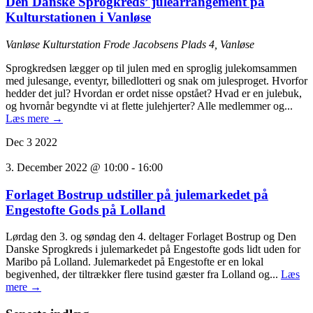
Den Danske Sprogkreds’ julearrangement på
Kulturstationen i Vanløse
Vanløse Kulturstation
Frode Jacobsens Plads 4, Vanløse
Sprogkredsen lægger op til julen med en sproglig julekomsammen
med julesange, eventyr, billedlotteri og snak om julesproget. Hvorfor
hedder det jul? Hvordan er ordet nisse opstået? Hvad er en julebuk,
og hvornår begyndte vi at flette julehjerter? Alle medlemmer og...
Læs mere →
Dec
3
2022
3. December 2022 @ 10:00
-
16:00
Forlaget Bostrup udstiller på julemarkedet på
Engestofte Gods på Lolland
Lørdag den 3. og søndag den 4. deltager Forlaget Bostrup og Den
Danske Sprogkreds i julemarkedet på Engestofte gods lidt uden for
Maribo på Lolland. Julemarkedet på Engestofte er en lokal
begivenhed, der tiltrækker flere tusind gæster fra Lolland og...
Læs
mere →