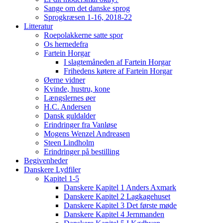
Sange om det danske sprog
Sprogkræsen 1-16, 2018-22
Litteratur
Roepolakkerne satte spor
Os hernedefra
Fartein Horgar
I slagtemåneden af Fartein Horgar
Frihedens køtere af Fartein Horgar
Øerne vidner
Kvinde, hustru, kone
Længslernes øer
H.C. Andersen
Dansk guldalder
Erindringer fra Vanløse
Mogens Wenzel Andreasen
Steen Lindholm
Erindringer på bestilling
Begivenheder
Danskere Lydfiler
Kapitel 1-5
Danskere Kapitel 1 Anders Axmark
Danskere Kapitel 2 Lagkagehuset
Danskere Kapitel 3 Det første møde
Danskere Kapitel 4 Jernmanden