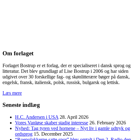
Om forlaget
Forlaget Bostrup er et forlag, der er specialiseret i dansk sprog og
litteratur. Det blev grundlagt af Lise Bostrup i 2006 og har siden
udgivet over 30 forskellige fag- og skønlitterære bøger på dansk,
engelsk, fransk, italiensk, polsk, russisk, bulgarsk og lettisk.
Læs mere
Seneste indlæg
H.C. Andersen i USA
28. April 2026
Vores Vanløse skaber stadig interesse
26. February 2026
Nyhed: Tag tyren ved hornene – Nyt liv i gamle udtryk og
ordsprog
15. December 2025
“Roepolakkerne satte spor” blev omtalt i Den 2. Radio den