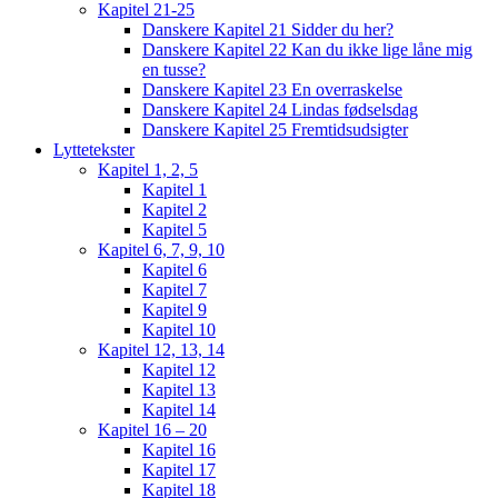
Kapitel 21-25
Danskere Kapitel 21 Sidder du her?
Danskere Kapitel 22 Kan du ikke lige låne mig
en tusse?
Danskere Kapitel 23 En overraskelse
Danskere Kapitel 24 Lindas fødselsdag
Danskere Kapitel 25 Fremtidsudsigter
Lyttetekster
Kapitel 1, 2, 5
Kapitel 1
Kapitel 2
Kapitel 5
Kapitel 6, 7, 9, 10
Kapitel 6
Kapitel 7
Kapitel 9
Kapitel 10
Kapitel 12, 13, 14
Kapitel 12
Kapitel 13
Kapitel 14
Kapitel 16 – 20
Kapitel 16
Kapitel 17
Kapitel 18