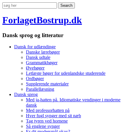
ForlagetBostrup.dk
Dansk sprog og litteratur
Dansk for udlændinge
Danske lærebøger
Dansk udtale
Grammatikbøger
Øvebøger
Letlæste bøger for udenlandske studerende
Ordbøger
Supplerende materialer
Parallellæsning
Dansk sprog
Med ja-hatten på. Idiomatiske vendinger i moderne
dansk
Med professorhatten på
Hver fugl synger med sit næb
Tag tyren ved hornene
Så englene synger
Er dit modersmål okay?