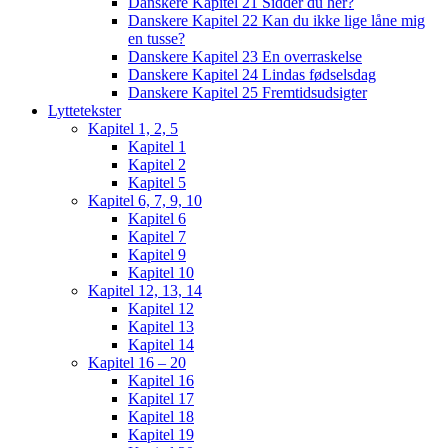
Danskere Kapitel 21 Sidder du her?
Danskere Kapitel 22 Kan du ikke lige låne mig
en tusse?
Danskere Kapitel 23 En overraskelse
Danskere Kapitel 24 Lindas fødselsdag
Danskere Kapitel 25 Fremtidsudsigter
Lyttetekster
Kapitel 1, 2, 5
Kapitel 1
Kapitel 2
Kapitel 5
Kapitel 6, 7, 9, 10
Kapitel 6
Kapitel 7
Kapitel 9
Kapitel 10
Kapitel 12, 13, 14
Kapitel 12
Kapitel 13
Kapitel 14
Kapitel 16 – 20
Kapitel 16
Kapitel 17
Kapitel 18
Kapitel 19