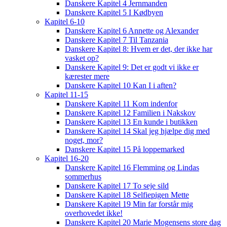
Danskere Kapitel 4 Jernmanden
Danskere Kapitel 5 I Kødbyen
Kapitel 6-10
Danskere Kapitel 6 Annette og Alexander
Danskere Kapitel 7 Til Tanzania
Danskere Kapitel 8: Hvem er det, der ikke har
vasket op?
Danskere Kapitel 9: Det er godt vi ikke er
kærester mere
Danskere Kapitel 10 Kan I i aften?
Kapitel 11-15
Danskere Kapitel 11 Kom indenfor
Danskere Kapitel 12 Familien i Nakskov
Danskere Kapitel 13 En kunde i butikken
Danskere Kapitel 14 Skal jeg hjælpe dig med
noget, mor?
Danskere Kapitel 15 På loppemarked
Kapitel 16-20
Danskere Kapitel 16 Flemming og Lindas
sommerhus
Danskere Kapitel 17 To seje sild
Danskere Kapitel 18 Selfiepigen Mette
Danskere Kapitel 19 Min far forstår mig
overhovedet ikke!
Danskere Kapitel 20 Marie Mogensens store dag