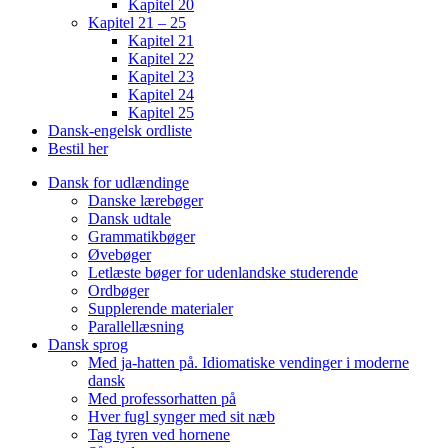
Kapitel 20
Kapitel 21 – 25
Kapitel 21
Kapitel 22
Kapitel 23
Kapitel 24
Kapitel 25
Dansk-engelsk ordliste
Bestil her
Dansk for udlændinge
Danske lærebøger
Dansk udtale
Grammatikbøger
Øvebøger
Letlæste bøger for udenlandske studerende
Ordbøger
Supplerende materialer
Parallellæsning
Dansk sprog
Med ja-hatten på. Idiomatiske vendinger i moderne
dansk
Med professorhatten på
Hver fugl synger med sit næb
Tag tyren ved hornene