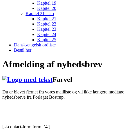
Kapitel 19
Kapitel 20
Kapitel 21 – 25
Kapitel 21
Kapitel 22
Kapitel 23
Kapitel 24
Kapitel 25
Dansk-engelsk ordliste
Bestil her
Afmelding af nyhedsbrev
Farvel
Du er blevet fjernet fra vores mailliste og vil ikke længere modtage
nyhedsbreve fra Forlaget Bostrup.
[si-contact-form form=’4′]