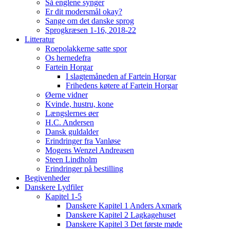
Så englene synger
Er dit modersmål okay?
Sange om det danske sprog
Sprogkræsen 1-16, 2018-22
Litteratur
Roepolakkerne satte spor
Os hernedefra
Fartein Horgar
I slagtemåneden af Fartein Horgar
Frihedens køtere af Fartein Horgar
Øerne vidner
Kvinde, hustru, kone
Længslernes øer
H.C. Andersen
Dansk guldalder
Erindringer fra Vanløse
Mogens Wenzel Andreasen
Steen Lindholm
Erindringer på bestilling
Begivenheder
Danskere Lydfiler
Kapitel 1-5
Danskere Kapitel 1 Anders Axmark
Danskere Kapitel 2 Lagkagehuset
Danskere Kapitel 3 Det første møde