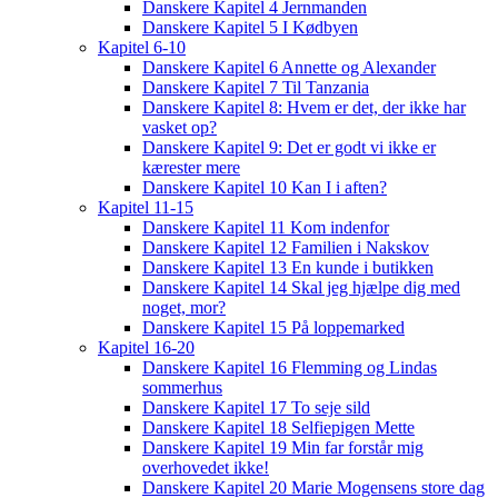
Danskere Kapitel 4 Jernmanden
Danskere Kapitel 5 I Kødbyen
Kapitel 6-10
Danskere Kapitel 6 Annette og Alexander
Danskere Kapitel 7 Til Tanzania
Danskere Kapitel 8: Hvem er det, der ikke har
vasket op?
Danskere Kapitel 9: Det er godt vi ikke er
kærester mere
Danskere Kapitel 10 Kan I i aften?
Kapitel 11-15
Danskere Kapitel 11 Kom indenfor
Danskere Kapitel 12 Familien i Nakskov
Danskere Kapitel 13 En kunde i butikken
Danskere Kapitel 14 Skal jeg hjælpe dig med
noget, mor?
Danskere Kapitel 15 På loppemarked
Kapitel 16-20
Danskere Kapitel 16 Flemming og Lindas
sommerhus
Danskere Kapitel 17 To seje sild
Danskere Kapitel 18 Selfiepigen Mette
Danskere Kapitel 19 Min far forstår mig
overhovedet ikke!
Danskere Kapitel 20 Marie Mogensens store dag