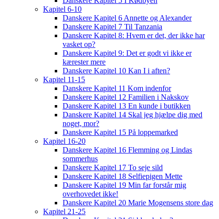
Danskere Kapitel 5 I Kødbyen
Kapitel 6-10
Danskere Kapitel 6 Annette og Alexander
Danskere Kapitel 7 Til Tanzania
Danskere Kapitel 8: Hvem er det, der ikke har
vasket op?
Danskere Kapitel 9: Det er godt vi ikke er
kærester mere
Danskere Kapitel 10 Kan I i aften?
Kapitel 11-15
Danskere Kapitel 11 Kom indenfor
Danskere Kapitel 12 Familien i Nakskov
Danskere Kapitel 13 En kunde i butikken
Danskere Kapitel 14 Skal jeg hjælpe dig med
noget, mor?
Danskere Kapitel 15 På loppemarked
Kapitel 16-20
Danskere Kapitel 16 Flemming og Lindas
sommerhus
Danskere Kapitel 17 To seje sild
Danskere Kapitel 18 Selfiepigen Mette
Danskere Kapitel 19 Min far forstår mig
overhovedet ikke!
Danskere Kapitel 20 Marie Mogensens store dag
Kapitel 21-25