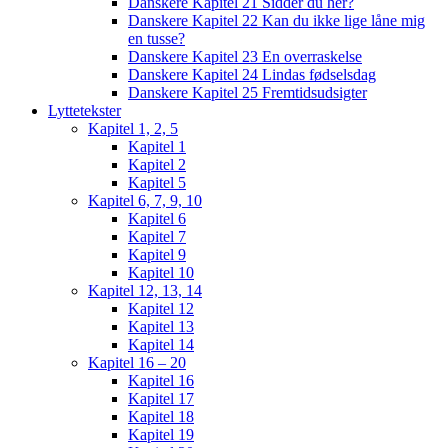
Danskere Kapitel 21 Sidder du her?
Danskere Kapitel 22 Kan du ikke lige låne mig
en tusse?
Danskere Kapitel 23 En overraskelse
Danskere Kapitel 24 Lindas fødselsdag
Danskere Kapitel 25 Fremtidsudsigter
Lyttetekster
Kapitel 1, 2, 5
Kapitel 1
Kapitel 2
Kapitel 5
Kapitel 6, 7, 9, 10
Kapitel 6
Kapitel 7
Kapitel 9
Kapitel 10
Kapitel 12, 13, 14
Kapitel 12
Kapitel 13
Kapitel 14
Kapitel 16 – 20
Kapitel 16
Kapitel 17
Kapitel 18
Kapitel 19