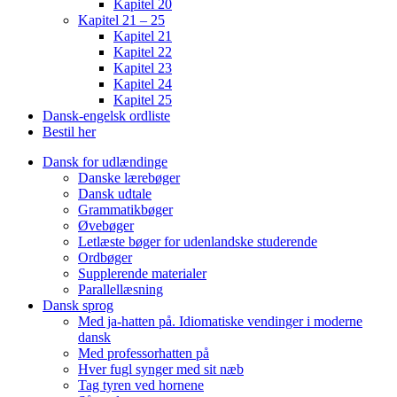
Kapitel 20
Kapitel 21 – 25
Kapitel 21
Kapitel 22
Kapitel 23
Kapitel 24
Kapitel 25
Dansk-engelsk ordliste
Bestil her
Dansk for udlændinge
Danske lærebøger
Dansk udtale
Grammatikbøger
Øvebøger
Letlæste bøger for udenlandske studerende
Ordbøger
Supplerende materialer
Parallellæsning
Dansk sprog
Med ja-hatten på. Idiomatiske vendinger i moderne
dansk
Med professorhatten på
Hver fugl synger med sit næb
Tag tyren ved hornene