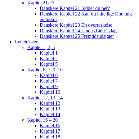
Kapitel 21-25
Danskere Kapitel 21 Sidder du her?
Danskere Kapitel 22 Kan du ikke lige låne mig
en tusse?
Danskere Kapitel 23 En overraskelse
Danskere Kapitel 24 Lindas fødselsdag
Danskere Kapitel 25 Fremtidsudsigter
Lyttetekster
Kapitel 1, 2, 5
Kapitel 1
Kapitel 2
Kapitel 5
Kapitel 6, 7, 9, 10
Kapitel 6
Kapitel 7
Kapitel 9
Kapitel 10
Kapitel 12, 13, 14
Kapitel 12
Kapitel 13
Kapitel 14
Kapitel 16 – 20
Kapitel 16
Kapitel 17
Kapitel 18