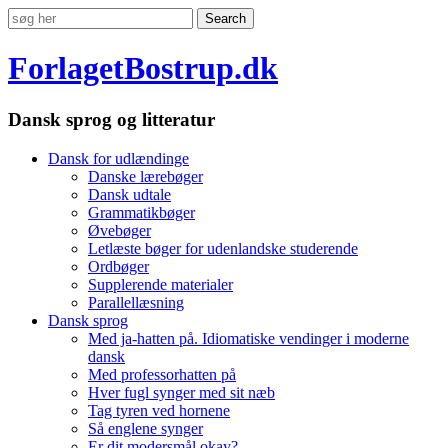
ForlagetBostrup.dk
Dansk sprog og litteratur
Dansk for udlændinge
Danske lærebøger
Dansk udtale
Grammatikbøger
Øvebøger
Letlæste bøger for udenlandske studerende
Ordbøger
Supplerende materialer
Parallellæsning
Dansk sprog
Med ja-hatten på. Idiomatiske vendinger i moderne
dansk
Med professorhatten på
Hver fugl synger med sit næb
Tag tyren ved hornene
Så englene synger
Er dit modersmål okay?