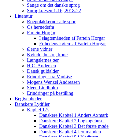
Sange om det danske sprog
Sprogkræsen 1-16, 2018-22
Litteratur
Roepolakkerne satte spor
Os hernedefra
Fartein Horgar
I slagtemåneden af Fartein Horgar
Frihedens køtere af Fartein Horgar
Øerne vidner
Kvinde, hustru, kone
Længslernes øer
H.C. Andersen
Dansk guldalder
Erindringer fra Vanløse
Mogens Wenzel Andreasen
Steen Lindholm
Erindringer på bestilling
Begivenheder
Danskere Lydfiler
Kapitel 1-5
Danskere Kapitel 1 Anders Axmark
Danskere Kapitel 2 Lagkagehuset
Danskere Kapitel 3 Det første møde
Danskere Kapitel 4 Jernmanden