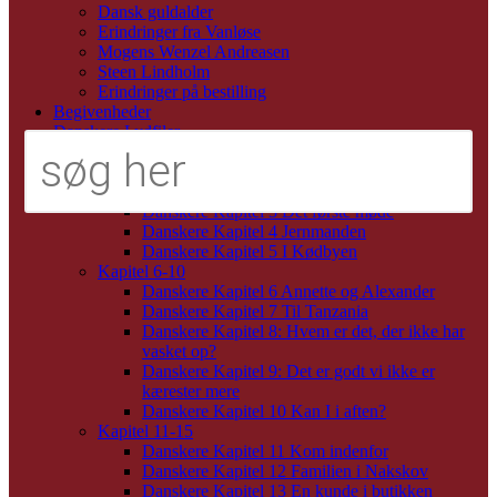
Dansk guldalder
Erindringer fra Vanløse
Mogens Wenzel Andreasen
Steen Lindholm
Erindringer på bestilling
Begivenheder
Danskere Lydfiler
Kapitel 1-5
Danskere Kapitel 1 Anders Axmark
Danskere Kapitel 2 Lagkagehuset
Danskere Kapitel 3 Det første møde
Danskere Kapitel 4 Jernmanden
Danskere Kapitel 5 I Kødbyen
Kapitel 6-10
Danskere Kapitel 6 Annette og Alexander
Danskere Kapitel 7 Til Tanzania
Danskere Kapitel 8: Hvem er det, der ikke har
vasket op?
Danskere Kapitel 9: Det er godt vi ikke er
kærester mere
Danskere Kapitel 10 Kan I i aften?
Kapitel 11-15
Danskere Kapitel 11 Kom indenfor
Danskere Kapitel 12 Familien i Nakskov
Danskere Kapitel 13 En kunde i butikken