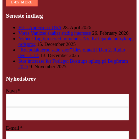
LÆS MERE
Seneste indlæg
H.C. Andersen i USA
28. April 2026
Vores Vanløse skaber stadig interesse
26. February 2026
Nyhed: Tag tyren ved hornene – Nyt liv i gamle udtryk og
ordsprog
15. December 2025
“Roepolakkerne satte spor” blev omtalt i Den 2. Radio
den 13.12.
13. December 2025
Stor interesse for Forlaget Bostrups oplæg på Bogforum
2025
9. November 2025
Nyhedsbrev
Navn
*
E-mail
*