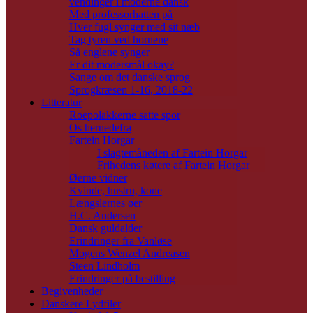
vendinger i moderne dansk
Med professorhatten på
Hver fugl synger med sit næb
Tag tyren ved hornene
Så englene synger
Er dit modersmål okay?
Sange om det danske sprog
Sprogkræsen 1-16, 2018-22
Litteratur
Roepolakkerne satte spor
Os hernedefra
Fartein Horgar
I slagtemåneden af Fartein Horgar
Frihedens køtere af Fartein Horgar
Øerne vidner
Kvinde, hustru, kone
Længslernes øer
H.C. Andersen
Dansk guldalder
Erindringer fra Vanløse
Mogens Wenzel Andreasen
Steen Lindholm
Erindringer på bestilling
Begivenheder
Danskere Lydfiler