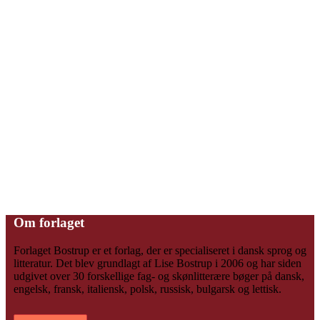
Om forlaget
Forlaget Bostrup er et forlag, der er specialiseret i dansk sprog og
litteratur. Det blev grundlagt af Lise Bostrup i 2006 og har siden
udgivet over 30 forskellige fag- og skønlitterære bøger på dansk,
engelsk, fransk, italiensk, polsk, russisk, bulgarsk og lettisk.