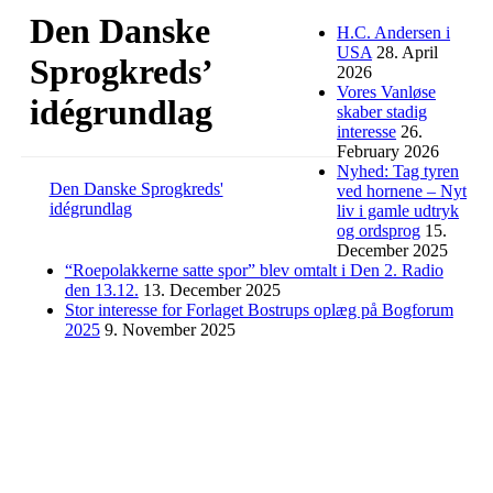
Den Danske
H.C. Andersen i
USA
28. April
Sprogkreds’
2026
Vores Vanløse
idégrundlag
skaber stadig
interesse
26.
February 2026
Nyhed: Tag tyren
Den Danske Sprogkreds'
ved hornene – Nyt
idégrundlag
liv i gamle udtryk
og ordsprog
15.
December 2025
“Roepolakkerne satte spor” blev omtalt i Den 2. Radio
den 13.12.
13. December 2025
Stor interesse for Forlaget Bostrups oplæg på Bogforum
2025
9. November 2025
Følg Forlaget Bostrup på Facebook