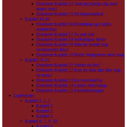
Danskere Kapitel 14 Skal jeg hjælpe dig med
noget, mor?
Danskere Kapitel 15 På loppemarked
Kapitel 16-20
Danskere Kapitel 16 Flemming og Lindas
sommerhus
Danskere Kapitel 17 To seje sild
Danskere Kapitel 18 Selfiepigen Mette
Danskere Kapitel 19 Min far forstår mig
overhovedet ikke!
Danskere Kapitel 20 Marie Mogensens store dag
Kapitel 21-25
Danskere Kapitel 21 Sidder du her?
Danskere Kapitel 22 Kan du ikke lige låne mig
en tusse?
Danskere Kapitel 23 En overraskelse
Danskere Kapitel 24 Lindas fødselsdag
Danskere Kapitel 25 Fremtidsudsigter
Lyttetekster
Kapitel 1, 2, 5
Kapitel 1
Kapitel 2
Kapitel 5
Kapitel 6, 7, 9, 10
Kapitel 6