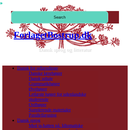
ForlagetBostrup.dk
Dansk sprog og litteratur
Dansk for udlændinge
Danske lærebøger
Dansk udtale
Grammatikbøger
Øvebøger
Letlæste bøger for udenlandske
studerende
Ordbøger
Supplerende materialer
Parallellæsning
Dansk sprog
Med ja-hatten på. Idiomatiske