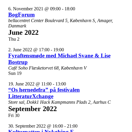
6. November 2021 @ 09:00
-
18:00
BogForum
bellacentret
Center Boulevard 5, København S, Amager,
Danmark
June 2022
Thu
2
2. June 2022 @ 17:00
-
19:00
Fyraftensmøde med Michael Svane & Lise
Bostrup
Café Soho
Flæsketorvet 68, København V
Sun
19
19. June 2022 @ 11:00
-
13:00
“Os hernedefra” på festivalen
LitteraturXchange
Store sal, Dokk1
Hack Kampmanns Plads 2, Aarhus C
September 2022
Fri
30
30. September 2022 @ 16:00
-
21:00
Kulturnatten i Nykøbing F.