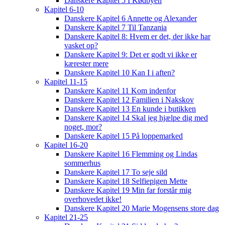
Danskere Kapitel 5 I Kødbyen
Kapitel 6-10
Danskere Kapitel 6 Annette og Alexander
Danskere Kapitel 7 Til Tanzania
Danskere Kapitel 8: Hvem er det, der ikke har
vasket op?
Danskere Kapitel 9: Det er godt vi ikke er
kærester mere
Danskere Kapitel 10 Kan I i aften?
Kapitel 11-15
Danskere Kapitel 11 Kom indenfor
Danskere Kapitel 12 Familien i Nakskov
Danskere Kapitel 13 En kunde i butikken
Danskere Kapitel 14 Skal jeg hjælpe dig med
noget, mor?
Danskere Kapitel 15 På loppemarked
Kapitel 16-20
Danskere Kapitel 16 Flemming og Lindas
sommerhus
Danskere Kapitel 17 To seje sild
Danskere Kapitel 18 Selfiepigen Mette
Danskere Kapitel 19 Min far forstår mig
overhovedet ikke!
Danskere Kapitel 20 Marie Mogensens store dag
Kapitel 21-25