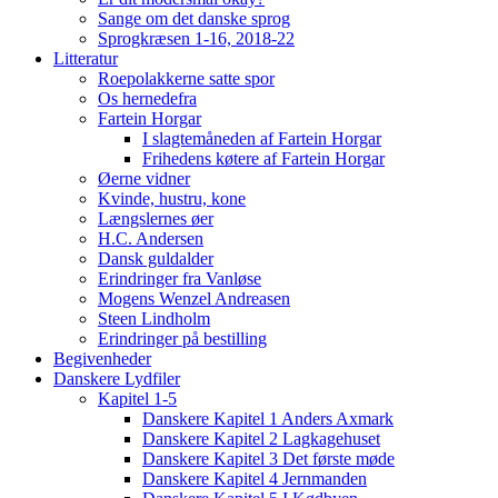
Sange om det danske sprog
Sprogkræsen 1-16, 2018-22
Litteratur
Roepolakkerne satte spor
Os hernedefra
Fartein Horgar
I slagtemåneden af Fartein Horgar
Frihedens køtere af Fartein Horgar
Øerne vidner
Kvinde, hustru, kone
Længslernes øer
H.C. Andersen
Dansk guldalder
Erindringer fra Vanløse
Mogens Wenzel Andreasen
Steen Lindholm
Erindringer på bestilling
Begivenheder
Danskere Lydfiler
Kapitel 1-5
Danskere Kapitel 1 Anders Axmark
Danskere Kapitel 2 Lagkagehuset
Danskere Kapitel 3 Det første møde
Danskere Kapitel 4 Jernmanden