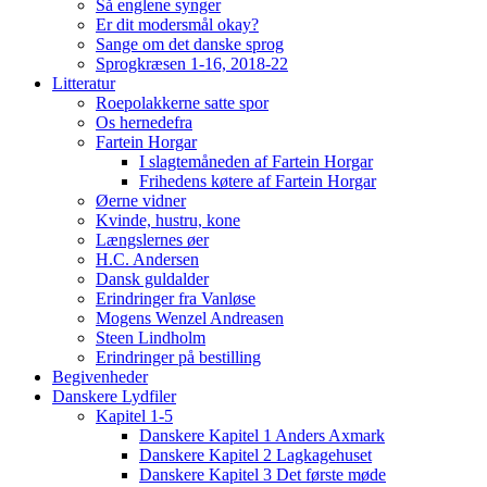
Så englene synger
Er dit modersmål okay?
Sange om det danske sprog
Sprogkræsen 1-16, 2018-22
Litteratur
Roepolakkerne satte spor
Os hernedefra
Fartein Horgar
I slagtemåneden af Fartein Horgar
Frihedens køtere af Fartein Horgar
Øerne vidner
Kvinde, hustru, kone
Længslernes øer
H.C. Andersen
Dansk guldalder
Erindringer fra Vanløse
Mogens Wenzel Andreasen
Steen Lindholm
Erindringer på bestilling
Begivenheder
Danskere Lydfiler
Kapitel 1-5
Danskere Kapitel 1 Anders Axmark
Danskere Kapitel 2 Lagkagehuset
Danskere Kapitel 3 Det første møde