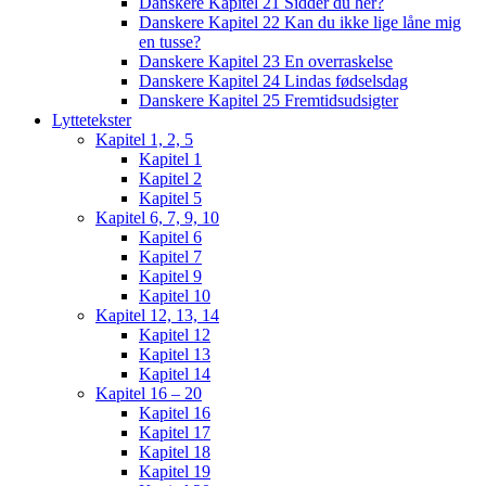
Danskere Kapitel 21 Sidder du her?
Danskere Kapitel 22 Kan du ikke lige låne mig
en tusse?
Danskere Kapitel 23 En overraskelse
Danskere Kapitel 24 Lindas fødselsdag
Danskere Kapitel 25 Fremtidsudsigter
Lyttetekster
Kapitel 1, 2, 5
Kapitel 1
Kapitel 2
Kapitel 5
Kapitel 6, 7, 9, 10
Kapitel 6
Kapitel 7
Kapitel 9
Kapitel 10
Kapitel 12, 13, 14
Kapitel 12
Kapitel 13
Kapitel 14
Kapitel 16 – 20
Kapitel 16
Kapitel 17
Kapitel 18
Kapitel 19