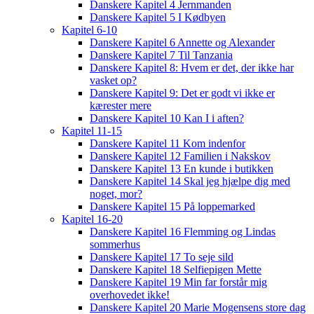
Danskere Kapitel 4 Jernmanden
Danskere Kapitel 5 I Kødbyen
Kapitel 6-10
Danskere Kapitel 6 Annette og Alexander
Danskere Kapitel 7 Til Tanzania
Danskere Kapitel 8: Hvem er det, der ikke har
vasket op?
Danskere Kapitel 9: Det er godt vi ikke er
kærester mere
Danskere Kapitel 10 Kan I i aften?
Kapitel 11-15
Danskere Kapitel 11 Kom indenfor
Danskere Kapitel 12 Familien i Nakskov
Danskere Kapitel 13 En kunde i butikken
Danskere Kapitel 14 Skal jeg hjælpe dig med
noget, mor?
Danskere Kapitel 15 På loppemarked
Kapitel 16-20
Danskere Kapitel 16 Flemming og Lindas
sommerhus
Danskere Kapitel 17 To seje sild
Danskere Kapitel 18 Selfiepigen Mette
Danskere Kapitel 19 Min far forstår mig
overhovedet ikke!
Danskere Kapitel 20 Marie Mogensens store dag