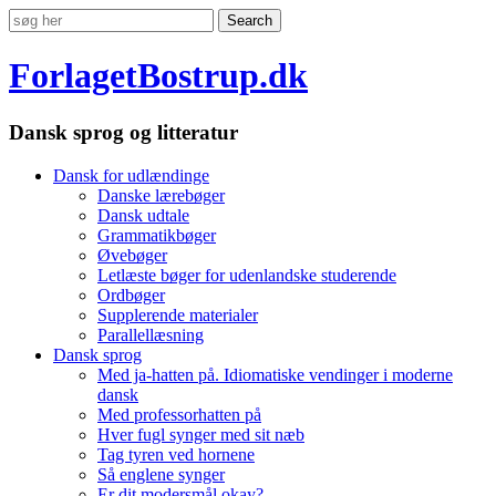
ForlagetBostrup.dk
Dansk sprog og litteratur
Dansk for udlændinge
Danske lærebøger
Dansk udtale
Grammatikbøger
Øvebøger
Letlæste bøger for udenlandske studerende
Ordbøger
Supplerende materialer
Parallellæsning
Dansk sprog
Med ja-hatten på. Idiomatiske vendinger i moderne
dansk
Med professorhatten på
Hver fugl synger med sit næb
Tag tyren ved hornene
Så englene synger
Er dit modersmål okay?