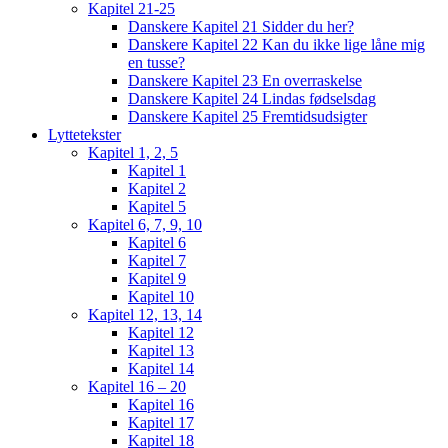
Kapitel 21-25
Danskere Kapitel 21 Sidder du her?
Danskere Kapitel 22 Kan du ikke lige låne mig
en tusse?
Danskere Kapitel 23 En overraskelse
Danskere Kapitel 24 Lindas fødselsdag
Danskere Kapitel 25 Fremtidsudsigter
Lyttetekster
Kapitel 1, 2, 5
Kapitel 1
Kapitel 2
Kapitel 5
Kapitel 6, 7, 9, 10
Kapitel 6
Kapitel 7
Kapitel 9
Kapitel 10
Kapitel 12, 13, 14
Kapitel 12
Kapitel 13
Kapitel 14
Kapitel 16 – 20
Kapitel 16
Kapitel 17
Kapitel 18