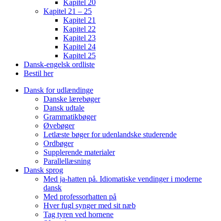
Kapitel 20
Kapitel 21 – 25
Kapitel 21
Kapitel 22
Kapitel 23
Kapitel 24
Kapitel 25
Dansk-engelsk ordliste
Bestil her
Dansk for udlændinge
Danske lærebøger
Dansk udtale
Grammatikbøger
Øvebøger
Letlæste bøger for udenlandske studerende
Ordbøger
Supplerende materialer
Parallellæsning
Dansk sprog
Med ja-hatten på. Idiomatiske vendinger i moderne
dansk
Med professorhatten på
Hver fugl synger med sit næb
Tag tyren ved hornene