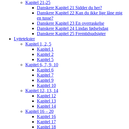
Kapitel 21-25
Danskere Kapitel 21 Sidder du her?
Danskere Kapitel 22 Kan du ikke lige låne mig
en tusse?
Danskere Kapitel 23 En overraskelse
Danskere Kapitel 24 Lindas fødselsdag
Danskere Kapitel 25 Fremtidsudsigter
Lyttetekster
Kapitel 1, 2, 5
Kapitel 1
Kapitel 2
Kapitel 5
Kapitel 6, 7, 9, 10
Kapitel 6
Kapitel 7
Kapitel 9
Kapitel 10
Kapitel 12, 13, 14
Kapitel 12
Kapitel 13
Kapitel 14
Kapitel 16 – 20
Kapitel 16
Kapitel 17
Kapitel 18