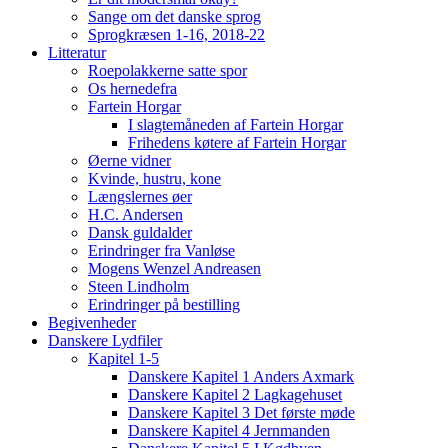
Sange om det danske sprog
Sprogkræsen 1-16, 2018-22
Litteratur
Roepolakkerne satte spor
Os hernedefra
Fartein Horgar
I slagtemåneden af Fartein Horgar
Frihedens køtere af Fartein Horgar
Øerne vidner
Kvinde, hustru, kone
Længslernes øer
H.C. Andersen
Dansk guldalder
Erindringer fra Vanløse
Mogens Wenzel Andreasen
Steen Lindholm
Erindringer på bestilling
Begivenheder
Danskere Lydfiler
Kapitel 1-5
Danskere Kapitel 1 Anders Axmark
Danskere Kapitel 2 Lagkagehuset
Danskere Kapitel 3 Det første møde
Danskere Kapitel 4 Jernmanden