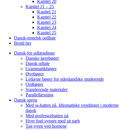
Kapitel 20
Kapitel 21 – 25
Kapitel 21
Kapitel 22
Kapitel 23
Kapitel 24
Kapitel 25
Dansk-engelsk ordliste
Bestil her
Dansk for udlændinge
Danske lærebøger
Dansk udtale
Grammatikbøger
Øvebøger
Letlæste bøger for udenlandske studerende
Ordbøger
Supplerende materialer
Parallellæsning
Dansk sprog
Med ja-hatten på. Idiomatiske vendinger i moderne
dansk
Med professorhatten på
Hver fugl synger med sit næb
Tag tyren ved hornene