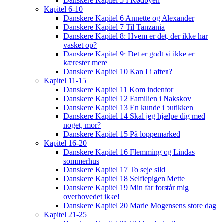
Danskere Kapitel 5 I Kødbyen
Kapitel 6-10
Danskere Kapitel 6 Annette og Alexander
Danskere Kapitel 7 Til Tanzania
Danskere Kapitel 8: Hvem er det, der ikke har
vasket op?
Danskere Kapitel 9: Det er godt vi ikke er
kærester mere
Danskere Kapitel 10 Kan I i aften?
Kapitel 11-15
Danskere Kapitel 11 Kom indenfor
Danskere Kapitel 12 Familien i Nakskov
Danskere Kapitel 13 En kunde i butikken
Danskere Kapitel 14 Skal jeg hjælpe dig med
noget, mor?
Danskere Kapitel 15 På loppemarked
Kapitel 16-20
Danskere Kapitel 16 Flemming og Lindas
sommerhus
Danskere Kapitel 17 To seje sild
Danskere Kapitel 18 Selfiepigen Mette
Danskere Kapitel 19 Min far forstår mig
overhovedet ikke!
Danskere Kapitel 20 Marie Mogensens store dag
Kapitel 21-25