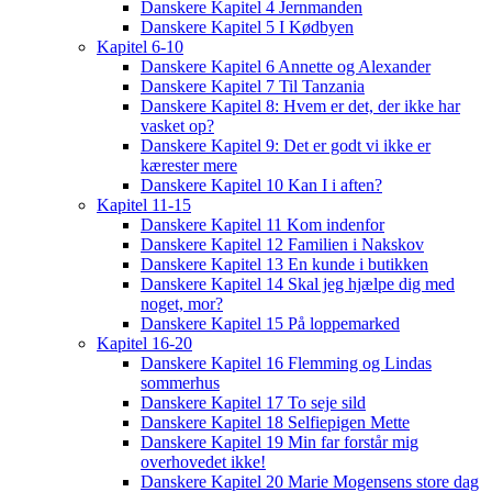
Danskere Kapitel 4 Jernmanden
Danskere Kapitel 5 I Kødbyen
Kapitel 6-10
Danskere Kapitel 6 Annette og Alexander
Danskere Kapitel 7 Til Tanzania
Danskere Kapitel 8: Hvem er det, der ikke har
vasket op?
Danskere Kapitel 9: Det er godt vi ikke er
kærester mere
Danskere Kapitel 10 Kan I i aften?
Kapitel 11-15
Danskere Kapitel 11 Kom indenfor
Danskere Kapitel 12 Familien i Nakskov
Danskere Kapitel 13 En kunde i butikken
Danskere Kapitel 14 Skal jeg hjælpe dig med
noget, mor?
Danskere Kapitel 15 På loppemarked
Kapitel 16-20
Danskere Kapitel 16 Flemming og Lindas
sommerhus
Danskere Kapitel 17 To seje sild
Danskere Kapitel 18 Selfiepigen Mette
Danskere Kapitel 19 Min far forstår mig
overhovedet ikke!
Danskere Kapitel 20 Marie Mogensens store dag