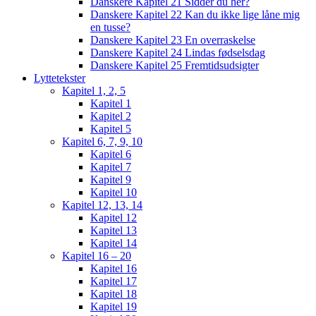
Danskere Kapitel 21 Sidder du her?
Danskere Kapitel 22 Kan du ikke lige låne mig
en tusse?
Danskere Kapitel 23 En overraskelse
Danskere Kapitel 24 Lindas fødselsdag
Danskere Kapitel 25 Fremtidsudsigter
Lyttetekster
Kapitel 1, 2, 5
Kapitel 1
Kapitel 2
Kapitel 5
Kapitel 6, 7, 9, 10
Kapitel 6
Kapitel 7
Kapitel 9
Kapitel 10
Kapitel 12, 13, 14
Kapitel 12
Kapitel 13
Kapitel 14
Kapitel 16 – 20
Kapitel 16
Kapitel 17
Kapitel 18
Kapitel 19