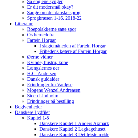
Så englene synger
Er dit modersmål okay?
Sange om det danske sprog
Sprogkræsen 1-16, 2018-22
Litteratur
Roepolakkerne satte spor
Os hernedefra
Fartein Horgar
I slagtemåneden af Fartein Horgar
Frihedens køtere af Fartein Horgar
Øerne vidner
Kvinde, hustru, kone
Længslernes øer
H.C. Andersen
Dansk guldalder
Erindringer fra Vanløse
Mogens Wenzel Andreasen
Steen Lindholm
Erindringer på bestilling
Begivenheder
Danskere Lydfiler
Kapitel 1-5
Danskere Kapitel 1 Anders Axmark
Danskere Kapitel 2 Lagkagehuset
Danskere Kapitel 3 Det første møde