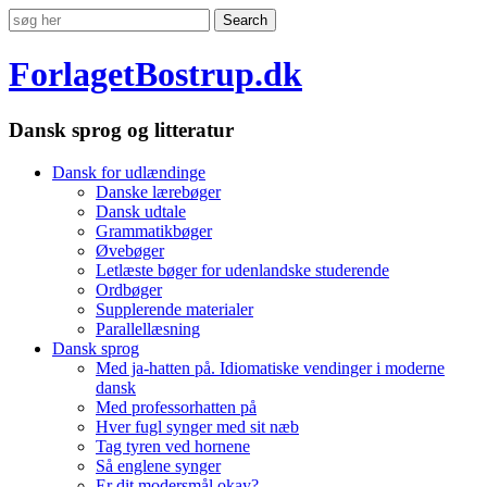
ForlagetBostrup.dk
Dansk sprog og litteratur
Dansk for udlændinge
Danske lærebøger
Dansk udtale
Grammatikbøger
Øvebøger
Letlæste bøger for udenlandske studerende
Ordbøger
Supplerende materialer
Parallellæsning
Dansk sprog
Med ja-hatten på. Idiomatiske vendinger i moderne
dansk
Med professorhatten på
Hver fugl synger med sit næb
Tag tyren ved hornene
Så englene synger
Er dit modersmål okay?