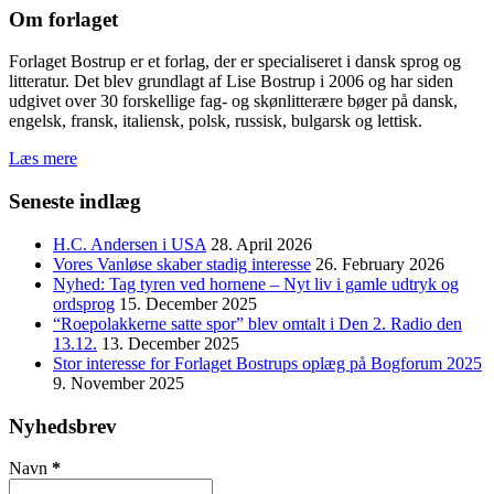
Om forlaget
Forlaget Bostrup er et forlag, der er specialiseret i dansk sprog og
litteratur. Det blev grundlagt af Lise Bostrup i 2006 og har siden
udgivet over 30 forskellige fag- og skønlitterære bøger på dansk,
engelsk, fransk, italiensk, polsk, russisk, bulgarsk og lettisk.
Læs mere
Seneste indlæg
H.C. Andersen i USA
28. April 2026
Vores Vanløse skaber stadig interesse
26. February 2026
Nyhed: Tag tyren ved hornene – Nyt liv i gamle udtryk og
ordsprog
15. December 2025
“Roepolakkerne satte spor” blev omtalt i Den 2. Radio den
13.12.
13. December 2025
Stor interesse for Forlaget Bostrups oplæg på Bogforum 2025
9. November 2025
Nyhedsbrev
Navn
*